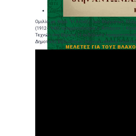
Ομιλία με θέμα "Η ένταξη των Βεργιάνων Βλάχ
(1912-1940) πραγματοποίησε ο Αστέριος Ι. Κο
Τεχνών στη Βέροια. Η εκδήλωση πραγματοποιήθ
Δημοτικής Βιβλιοθήκης Βέροιας «θεανώ Ζωγιοπ