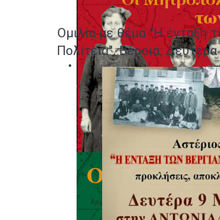
Ομιλία με θέμα "Η ένταξη 
Πολιτεία", Βέροια, Δευτέρα