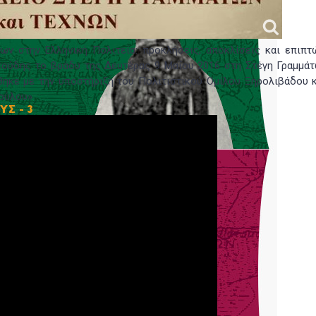
ων στην Ελληνική Πολιτεία: προκλήσεις, αποκλίσεις και επιπτώ
υκούδης το βράδυ της Δευτέρας 9 Μαΐου 2016 στη Στέγη Γραμμάτ
ηκε με την υποστήριξη του Πολιτιστικού Ομίλου Ξηρολιβάδου κ
ούλου»