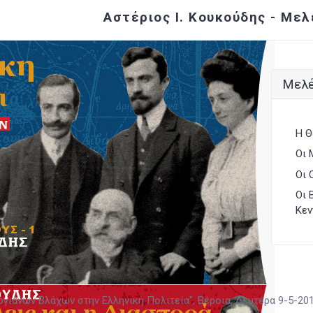
Αστέριος Ι. Κουκούδης - Μελ
Μελέ
Η Θ
Οι 
Οι 
Οι 
Κεν
ργιάνων Βλάχων στην Ελληνική Πολιτεία", Βέροια, Δευτέρα 9-5-20