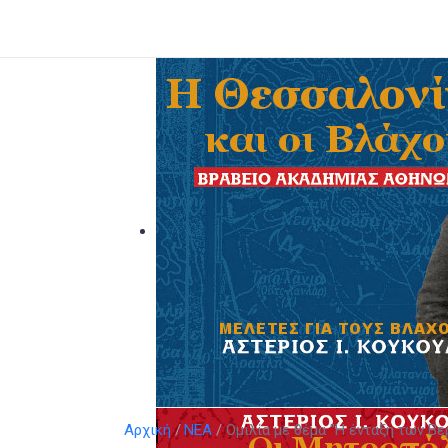
Αρχική
ΝΕΑ
Ομιλία με θέμα "Η ένταξη των Βε