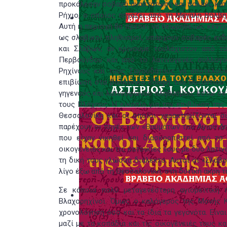
προκάλεσαν σοβαρή αναστάτωση και πολλές κατα
Ρήχιο, ο οποίος πηγάζει από τη Μεγάλη Βόλβη
Αυτή η περιοχή θα πρέπει να θεωρηθείως κέντρ
ως σλαβικοί πληθυσμοί, υπάρχουν σοβαρές ενδε
και Σλάβων, αν κρίνουμε τουλάχιστον από τ
Περβούνδου και από το λατινογενές συλλογι
Ρηχίνους και τους Σαγουδάτους να αποτελούν
επιβίωση στα βαλκανικά εδάφη του Βυζαντίου 
γηγενούς και λατινόφωνου πληθυσμού, έστω σε 
τους Βλάχους. Η εικασία για την επιβίωση τη
Θεσσαλονίκη και οι οποίοι χαρακτηρίζονται σ
παρέχουν οι πηγές των «Θαυμάτων του Αγίου Δ
που είχαν νικηθεί και διασκορπιστεί από το 
οικογένειές και τις κατοικίες τους με δύο λατιν
τη δική τους γλώσσα διάλεκτο. Αυτοί οι «Σλάβο
λίγο έξω από τη Θεσσαλονίκη, στη δυτική άκρη 
Σε κάποια πολύ μεταγενέστερη αγιορείτικη 
Βλαχορηχίνοι. Όμως ο καλόγερος της Μονής Κ
χρονολόγηση όσο και τα ίδια τα γεγονότα. Είν
μαζί με τα κοπάδια και τις οικογένειές τους κ