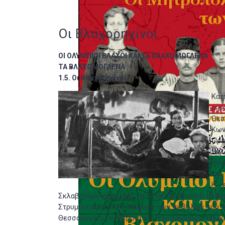
Οι Βλαχορηχίνοι
ΟΙ ΟΛΥΜΠΙΟΙ ΒΛΑΧΟΙ ΚΑΙ ΤΑ ΒΛΑΧΟΜΟΓΛΕΝΑ
ΤΑ ΒΛΑΧΟΜΟΓΛΕΝΑ
1.5.
Οι Βλαχορηχίνοι
Κατ
ρήγ
Θεσ
Κων
Πρι
Σκλ
συν
και
Η ε
Σκλαβηνίων γύρω από τη Θεσσαλονίκη και ιδιαί
Στρυμονιτών (στην περιοχή των εκβολών του Σ
Θεσσαλονίκη, τη Βέροια και τον Όλυμπο). Τελι