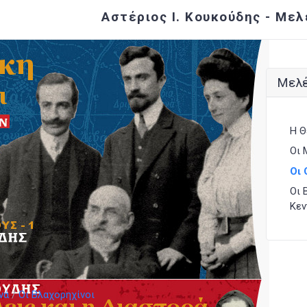
Αστέριος Ι. Κουκούδης - Μελ
Μελέ
Η Θ
Οι 
Οι 
Οι 
Κεν
νά
Οι Βλαχορηχίνοι