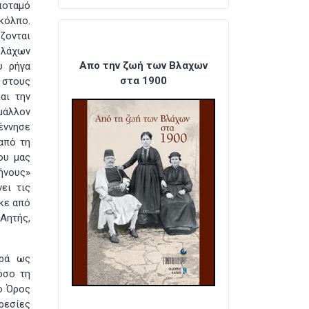
ποταμό
κόλπο.
ζονται
Βλάχων
Απο την ζωή των Βλαχων
υ ρήγα
στα 1900
 στους
αι την
μάλλον
έννησε
από τη
ου μας
ήνους»
ει τις
ηκε από
 Αητής,
ορά ως
όσο τη
ο Όρος
ηρεσίες