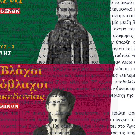
στροφές. Οι Ρυγχίνοι ή Ρηχίνοι ονομάστηκαν έτσι από το μικρό 
 και μέσω των στενών της Ρεντίνας καταλήγει στο Στρυμονικό 
ο τους· Αν και με μία πρώτη θεώρηση οι επαναστάτες αντιμετωπί
ίξεις πως επρόκειτο για Βλάχους ή τουλάχιστον για μία μείξη 
ο μη σλαβικό και πιθανότατα λατινικής προέλευσης όνομα το
κό όνομα των Σαγουδάτων. Ίσως, λοιπόν, αυτές οι αναφορές
 κάποια από τα πρώιμα ενισχυτικά στοιχεία για την ύπαρξη κ
και ιδιαίτερα γύρω από τη Θεσσαλονίκη ενός παλαιότερου και 
μείξη με σλαβικούς και άλλους πληθυσμούς, η οποία σταδιακά γ
ς λατινοφωνίας ανάμεσα στους πληθυσμούς που κινούνταν γύρω 
υλλογικά ως «Σκλαβήνοι-Σλάβοι» ενισχύεται από μία είδηση π
ημητρίου». Ο ανώνυμος συγγραφέας, αναφερόμενος στους «Σκλαβ
ου
στρατό του Ιουστινιανού Β'στα τέλη του 7
αιώνα, υποδηλών
ικές λέξεις, τις λέξεις «φαμίλια» και «κάσα», που μάλλον δανείστ
ι» παρουσιάζονται να κατοικούν ή να κινούνται στην περιοχή της
301
της λιμνολεκάνης του Λαγκαδά.
ου
πηγή του 17
αιώνα, οι Ρηχίνοι αναφέρονται για πρώτη φ
ασταμονίτου και συντάκτης του σχετικού εγγράφου συγχέει τ
αι γνωστό πως γύρω στα 1100 κάποιοι Βλάχοι είχαν μπει στο Άγι
αι εγκαταστάθηκαν εκεί για αρκετά χρόνια, προσφέροντας τις υπ