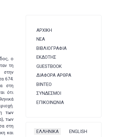
ΑΡΧΙΚΗ
ΝΕΑ
ΒΙΒΛΙΟΓΡΑΦΙΑ
ΕΚΔΟΤΗΣ
δος, ο
ταν τη
GUESTBOOK
ί στην
ΔΙΑΦΟΡΑ ΑΡΘΡΑ
τα 674.
ΒΙΝΤΕΟ
σα στη
αι ότι
ΣΥΝΔΕΣΜΟΙ
λληνικά
ΕΠΙΚΟΙΝΩΝΙΑ
εριοχή.
ση των
), των
σα στη
Επιλέξτε τη γλώσσα σας
ΕΛΛΗΝΙΚΑ
ENGLISH
κη και