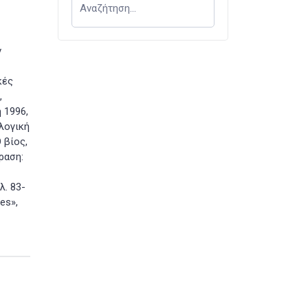
ν
κές
,
 1996,
ολογική
 βίος,
ραση:
λ. 83-
nes»,