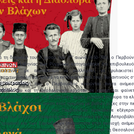
ου
ά τη διάρκεια του β' μισού του 7
αιώνα (650-700), ο Περβούν
ας της Σκλαβηνίας των Ρυγχίνων, κατηγορήθηκε ότι επιβουλευό
σαλονίκη, με αποτέλεσμα να συλληφθεί, να φυλακιστε
σταντινούπολη και τελικά να εκτελεστεί από τους Βυζαντινούς σ
ν τη σύλληψή του, ο Περβούνδος κινούνταν άνετα ανάμε
αβηνία του και τη Θεσσαλονίκη, ερχόταν σε επαφή και φαίνετ
εργαζόταν στενά με τις βυζαντινές αρχές, μιλούσε σίγουρα τα ε
 έδειχνε ότι είχε την άνεση ενός ηγεμόνα με βαθιές ρίζες στην π
ίδηση της εκτέλεσης του Περβούνδου προκάλεσε εξέγερ
τερα των Ρυγχίνων (ανάμεσα στη Θεσσαλονίκη και την Ασπροβάλτα
τρυμόνα) και των Σαγουδάτων (πιθανότατα στην περιοχή ανάμε
κά οι επαναστάτες υποτάχθηκαν, αφού πολιόρκησαν τη Θεσσαλονί