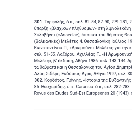
301.
Ταρφαλής, ό.π., σελ. 82-84, 87-90, 279-281,
ύπαρξη «βλάχικων πληθυσμών» στη λιμνολεκάνη τ
Σκλαβήνοι (=Asseclae), έποικοι του θέματος Θεσ
(Βαλκανικές) Μελέτες 4, Θεσσαλονίκη Ιούλιος 197
Κωνσταντίνου Π., «Αρωμούνοι. Μελέτες για την κ
σελ. 51-55. Λαζάρου, Αχιλλέας Γ., «Η Αρωμουνική
Μελέτη», β’ έκδοση, Αθήνα 1986. σελ. 143-144. 
τα θαύματα και η Θεσσαλονίκη του Αγίου Δημητρ
Αλόη Σιδέρη, Εκδόσεις Άγρα, Αθήνα 1997, σελ. 30
302.
Κορδάτος, Γιάννης, «Ιστορία της Βυζαντινής 
85. Θεοχαρίδης, ό.π.. Caranica. ό.π., σελ. 282-283.
Revue des Etudes Sud-Est Europeenes 20 (1943), σε