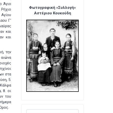
ο Άγιο
Φωτογραφική «Συλλογή»
 Ρήχιο
Αστέριου Κουκούδη
 Αγίου
αου Γ'
Λαύρας
αν και
αν και
ή, την
αιώνα
ριοχές
ηχίνοι
ων στα
ύση, 5.
 Κάλφα
, 8. οι
ων του
σήμερα
Όρος.