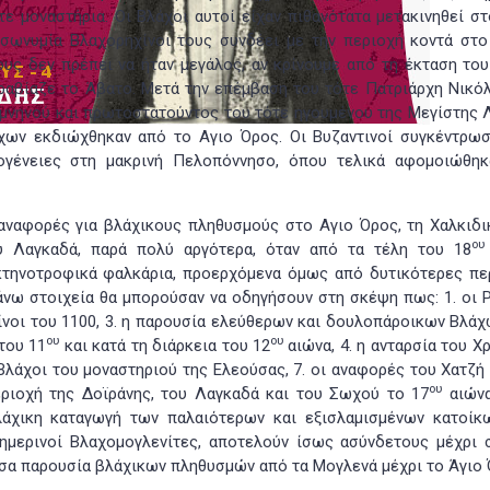
 μοναστήρια. Οι Βλάχοι αυτοί είχαν πιθανότατα μετακινηθεί στ
σωνυμία Βλαχορηχίνοι τους συνδέει με την περιοχή κοντά στο
ους δεν πρέπει να ήταν μεγάλος, αν κρίνουμε από τη έκταση του
ραβίαζε το Άβατο. Μετά την επέμβαση του τότε Πατριάρχη Νικόλ
ομνηνού και πρωτοστατούντος του τότε ηγουμένου της Μεγίστης 
άχων εκδιώχθηκαν από το Αγιο Όρος. Οι Βυζαντινοί συγκέντρωσ
ογένειες στη μακρινή Πελοπόννησο, όπου τελικά αφομοιώθηκ
αναφορές για βλάχικους πληθυσμούς στο Αγιο Όρος, τη Χαλκιδικ
ου
ου Λαγκαδά, παρά πολύ αργότερα, όταν από τα τέλη του 18
κτηνοτροφικά φαλκάρια, προερχόμενα όμως από δυτικότερες πε
νω στοιχεία θα μπορούσαν να οδηγήσουν στη σκέψη πως: 1. οι Ρ
ίνοι του 1100, 3. η παρουσία ελεύθερων και δουλοπάροικων Βλάχ
ου
ου
του 11
και κατά τη διάρκεια του 12
αιώνα, 4. η ανταρσία του Χρ
Βλάχοι του μοναστηριού της Ελεούσας, 7. οι αναφορές του Χατζή
ου
εριοχή της Δοϊράνης, του Λαγκαδά και του Σωχού το 17
αιώνα
λάχικη καταγωγή των παλαιότερων και εξισλαμισμένων κατοίκ
ημερινοί Βλαχομογλενίτες, αποτελούν ίσως ασύνδετους μέχρι 
υσα παρουσία βλάχικων πληθυσμών από τα Μογλενά μέχρι το Άγιο 