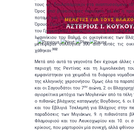
τους ως δουλοπάροικοι στα αναπτυσσόμενα τότε
Όρος από βορειότερες περιοχές, αν και η προ
ποταμό και τα στενά της Ρεντίνας. Ο αριθμός τ
Όρους. Όμως η παρουσία των γυναικών τους πα
του Γραμματικού, του αυτοκράτορα Αλέξιου Α'Κ
Ιωαννίκιου του Βαλμά, οι οικογένειες των Βλ
μετέφεραν συλλογικά 300 από αυτές τις οικ
302
χάθηκαν.
Μετά από αυτά τα γεγονότα δεν έχουμε άλλες 
περιοχή της Ρεντίνας και τη λιμνολεκάνη τ
εμφανίστηκαν για χειμαδιά τα διάφορα νομαδο
της ελληνικής χερσονήσου. Όμως όλα τα παραπά
ου
και οι Σαγουδάτοι του 7
αιώνα, 2. οι Βλαχορηχ
αγιορείτικα μετόχια των Μογλενών από τα τέλη 
ο πιθανώς βλάχικης καταγωγής Βογδάνος, 6. οι 
και του Εβλιγιά Τσελεμπή για Βλάχους στην π
παραδόσεις των Μιγιάκων, 9. η πιθανότατα β
Φλαμουριού και του Λευκοχωρίου και 10. οι σ
κρίκους, που μαρτυρούν μία συνεχή, αλλά φθίνο