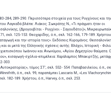
 283-284, 289-290. Περισσότερα στοιχεία για τους Ρυγχίνους και τη
ου Λαγκαδά βλέπε: Λιάκος. Σωκράτης Ν., «Τι πράγματι ήταν οι
σαλονίκης, (Δρογουβίται - Ρυγχίνοι - Σαγουδάτοι)», Μικρευρωπαϊ
1, σελ. 125-153. Θεοχαρίδης, ό.π., σελ. 162-166, 179-189. Χρήστου
αταγωγή και την ιστορία τους». Εκδόσεις Κυρομάνος. Θεσσαλονίκη
 και αι μετά της Ελληνικής σχέσεις αυτής. Βλάχοι, Ιστορική - Φιλ
Αρχιεπισκόπου Ιωάννου και Ανωνύμου, «Αγίου Δημητρίου θαύματα. Ο
ίου», εισαγωγή-σχόλια-επιμέλεια: Χαράλαμπος Μπακιρτζής, μετάφ
2-303.
Αυτοκρατορίας», τόμος ΣΤ’, σελ. 552- 554. Παπαβασιλείου, ό.π., σε
 Winnifrith, ό.π., σελ. 99, παραπέμπει Lascaris Μ., «Les Vlachorynchi
λ. 182-189. Χρήστου, ό.π., Harvey, ό.π., σελ. 253.