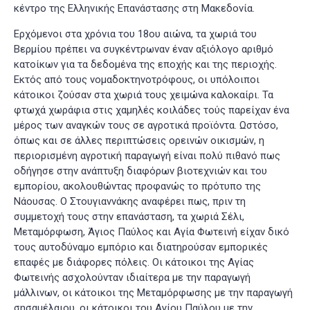
κέντρο της Ελληνικής Επανάστασης στη Μακεδονία.
Ερχόμενοι στα χρόνια του 18ου αιώνα, τα χωριά του
Βερμίου πρέπει να συγκέντρωναν έναν αξιόλογο αριθμό
κατοίκων για τα δεδομένα της εποχής και της περιοχής.
Εκτός από τους νομαδοκτηνοτρόφους, οι υπόλοιποι
κάτοικοι ζούσαν στα χωριά τους χειμώνα καλοκαίρι. Τα
φτωχά χωράφια στις χαμηλές κοιλάδες τούς παρείχαν ένα
μέρος των αναγκών τους σε αγροτικά προϊόντα. Ωστόσο,
όπως και σε άλλες περιπτώσεις ορεινών οικισμών, η
περιορισμένη αγροτική παραγωγή είναι πολύ πιθανό πως
οδήγησε στην ανάπτυξη διαφόρων βιοτεχνιών και του
εμπορίου, ακολουθώντας προφανώς το πρότυπο της
Νάουσας. Ο Στουγιαννάκης αναφέρει πως, πριν τη
συμμετοχή τους στην επανάσταση, τα χωριά Σέλι,
Μεταμόρφωση, Άγιος Παύλος και Αγία Φωτεινή είχαν δικό
τους αυτοδύναμο εμπόριο και διατηρούσαν εμπορικές
επαφές με διάφορες πόλεις. Οι κάτοικοι της Αγίας
Φωτεινής ασχολούνταν ιδιαίτερα με την παραγωγή
μάλλινων, οι κάτοικοι της Μεταμόρφωσης με την παραγωγή
σησαμέλαιου, οι κάτοικοι του Αγίου Παύλου με την