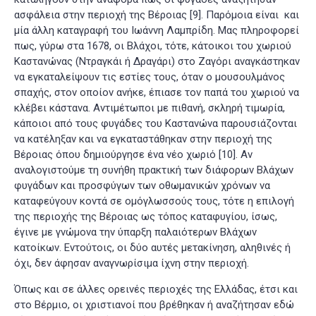
ασφάλεια στην περιοχή της Βέροιας
[9]
. Παρόμοια είναι και
μία άλλη καταγραφή του Ιωάννη Λαμπρίδη. Μας πληροφορεί
πως, γύρω στα 1678, οι Βλάχοι, τότε, κάτοικοι του χωριού
Καστανώνας (Ντραγκάι ή Δραγάρι) στο Ζαγόρι αναγκάστηκαν
να εγκαταλείψουν τις εστίες τους, όταν ο μουσουλμάνος
σπαχής, στον οποίον ανήκε, έπιασε τον παπά του χωριού να
κλέβει κάστανα. Αντιμέτωποι με πιθανή, σκληρή τιμωρία,
κάποιοι από τους φυγάδες του Καστανώνα παρουσιάζονται
να κατέληξαν και να εγκαταστάθηκαν στην περιοχή της
Βέροιας όπου δημιούργησε ένα νέο χωριό
[10]
. Αν
αναλογιστούμε τη συνήθη πρακτική των διάφορων Βλάχων
φυγάδων και προσφύγων των οθωμανικών χρόνων να
καταφεύγουν κοντά σε ομόγλωσσούς τους, τότε η επιλογή
της περιοχής της Βέροιας ως τόπος καταφυγίου, ίσως,
έγινε με γνώμονα την ύπαρξη παλαιότερων Βλάχων
κατοίκων. Εντούτοις, οι δύο αυτές μετακίνηση, αληθινές ή
όχι, δεν άφησαν αναγνωρίσιμα ίχνη στην περιοχή.
Όπως και σε άλλες ορεινές περιοχές της Ελλάδας, έτσι και
στο Βέρμιο, οι χριστιανοί που βρέθηκαν ή αναζήτησαν εδώ