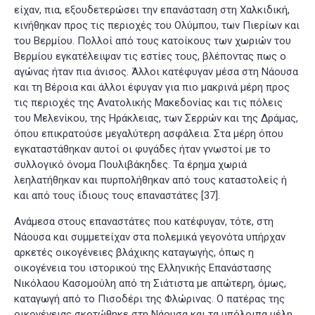
είχαν, πια, εξουδετερώσει την επανάσταση στη Χαλκιδική,
κινήθηκαν προς τις περιοχές του Ολύμπου, των Πιερίων και
του Βερμίου. Πολλοί από τους κατοίκους των χωριών του
Βερμίου εγκατέλειψαν τις εστίες τους, βλέποντας πως ο
αγώνας ήταν πια άνισος. Άλλοι κατέφυγαν μέσα στη Νάουσα
και τη Βέροια και άλλοι έφυγαν για πιο μακρινά μέρη προς
τις περιοχές της Ανατολικής Μακεδονίας και τις πόλεις
του Μελενίκου, της Ηράκλειας, των Σερρών και της Δράμας,
όπου επικρατούσε μεγαλύτερη ασφάλεια. Στα μέρη όπου
εγκαταστάθηκαν αυτοί οι φυγάδες ήταν γνωστοί με το
συλλογικό όνομα Πουλιβάκηδες. Τα έρημα χωριά
λεηλατήθηκαν και πυρπολήθηκαν από τους καταστολείς ή
και από τους ίδιους τους επαναστάτες
[37]
.
Ανάμεσα στους επαναστάτες που κατέφυγαν, τότε, στη
Νάουσα και συμμετείχαν στα πολεμικά γεγονότα υπήρχαν
αρκετές οικογένειες βλάχικης καταγωγής, όπως η
οικογένεια του ιστορικού της Ελληνικής Επανάστασης
Νικόλαου Κασομούλη από τη Σιάτιστα με απώτερη, όμως,
καταγωγή από το Πισοδέρι της Φλώρινας. Ο πατέρας της
οικογένειας σκοτώθηκε στη Νάουσα και τα υπόλοιπα μέλη