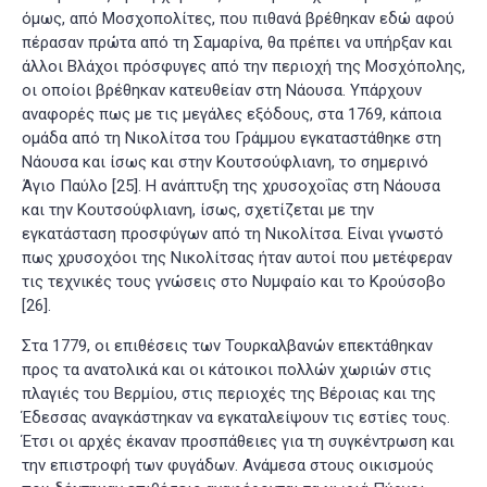
όμως, από Μοσχοπολίτες, που πιθανά βρέθηκαν εδώ αφού
πέρασαν πρώτα από τη Σαμαρίνα, θα πρέπει να υπήρξαν και
άλλοι Βλάχοι πρόσφυγες από την περιοχή της Μοσχόπολης,
οι οποίοι βρέθηκαν κατευθείαν στη Νάουσα. Υπάρχουν
αναφορές πως με τις μεγάλες εξόδους, στα 1769, κάποια
ομάδα από τη Νικολίτσα του Γράμμου εγκαταστάθηκε στη
Νάουσα και ίσως και στην Κουτσούφλιανη, το σημερινό
Άγιο Παύλο
[25]
. Η ανάπτυξη της χρυσοχοΐας στη Νάουσα
και την Κουτσούφλιανη, ίσως, σχετίζεται με την
εγκατάσταση προσφύγων από τη Νικολίτσα. Είναι γνωστό
πως χρυσοχόοι της Νικολίτσας ήταν αυτοί που μετέφεραν
τις τεχνικές τους γνώσεις στο Νυμφαίο και το Κρούσοβο
[26]
.
Στα 1779, οι επιθέσεις των Τουρκαλβανών επεκτάθηκαν
προς τα ανατολικά και οι κάτοικοι πολλών χωριών στις
πλαγιές του Βερμίου, στις περιοχές της Βέροιας και της
Έδεσσας αναγκάστηκαν να εγκαταλείψουν τις εστίες τους.
Έτσι οι αρχές έκαναν προσπάθειες για τη συγκέντρωση και
την επιστροφή των φυγάδων. Ανάμεσα στους οικισμούς