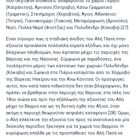
που δέχτηκαν επιθέσεις αναφέρονται τα χωριά Πύργοι
(Κατράνιτσα), Άρνισσα (Όστροβο), Κάτω Γραμματικό
(Γραμενίκι), Στενήμαχος (Χοροβίνα), Άγιος Αθανάσιος
(Τσίγαν), Γιαννακοχώρι (Γιακίνα), Μεταμόρφωση (Δροσύλο),
Νησί, Πολλά Νερά (Φινίτζας) και Πολυδένδρι (Κόκοβα)
[27]
.
Είναι σίγουρο πως η σταδιακή άνοδος του Αλή Πασά στην
εξουσία προκάλεσε πολλαπλά κύματα εξόδων, και όχι μόνο
βλάχικων πληθυσμών, που έφτασαν μέχρι τις περιοχές της
Βέροιας και της Νάουσας. Σύμφωνα με παραδόσεις, ένα
τουλάχιστον μέρος των κατοίκων των χωριών Πολυδένδρι
(Κόκοβα) και Σφηκιά στα Πιέρια καταγόταν από το Χόρμοβο
της Βόρειας Ηπείρου και την Άνω Κόνιτσα. Οι πρόσφυγες
αυτοί, που κατά πάσα πιθανότητα δεν ήταν βλαχόφωνοι, θα
πρέπει να βρέθηκαν στην περιοχή της Βέροιας στα τέλη του
18ου αιώνα και πριν την εξάπλωση της εξουσίας του Αλή
μέχρι το Βέρμιο και ως τη δυτική όχθη του Αξιού, όταν
ακόμη η περιοχή θεωρούταν ασφαλές καταφύγιο
[28]
. Όμως,
ο Αλή επέκτεινε την εξουσία του προς τα ανατολικά και μία
δύσκολη περίοδος ξεκίνησε για τα χωριά του Βερμίου. Η
κορύφωση επήλθε με τις προσπάθειες του Αλή Πασά να