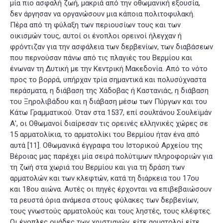
μία πιο ασφαλή ζωή, μακριά από την οθωμανική εξουσία,
δεν άργησαν να οργανώσουν μια κάποια πολιτοφυλακή.
Πέρα από τη φύλαξη των περιουσίων τους και των
οικισμών τους, αυτοί οι ένοπλοι ορεινοί ήλεγχαν ή
φρόντιζαν για την ασφάλεια των δερβενίων, των διαβάσεων
που περνούσαν πάνω από τις πλαγιές του Βερμίου και
ένωναν τη Δυτική με την Κεντρική Μακεδονία. Από το νότο
προς το βορρά, υπήρχαν τρία σημαντικά και πολυσύχναστα
περάσματα, η διάβαση της Χάδοβας ή Καστανιάς, η διάβαση
του Ξηρολιβάδου και η διάβαση μέσω των Πύργων και του
Κάτω Γραμματικού. Όταν στα 1537, επί σουλτάνου Σουλεϊμάν
Α', οι Οθωμανοί διαίρεσαν τις ορεινές ελληνικές χώρες σε
15 αρματολίκια, το αρματολίκι του Βερμίου ήταν ένα από
αυτά
[11]
. Οθωμανικά έγγραφα του Ιστορικού Αρχείου της
Βέροιας μας παρέχει μία σειρά πολύτιμων πληροφοριών για
τη ζωή στα χωριά του Βερμίου και για τη δράση των
αρματολών και των κλεφτών, κατά τη διάρκεια του 17ου
και 18ου αιώνα. Αυτές οι πηγές έρχονται να επιβεβαιώσουν
τα ρευστά όρια ανάμεσα στους φύλακες των δερβενίων,
τους γνωστούς αρματολούς και τους ληστές, τους κλέφτες.
Οι ένοπλες ομάδες των χριστιανών, είτε αρματολοί είτε