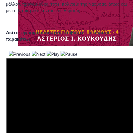
μάλλον, προνομιούχα, τότε, πολιτεία της Νάουσας, όπως και
με το διοικητικό κέντρο της Βέροιας.
Δείτε την παρουσίαση και διαβάστε το κέιμενο
παρακάτω: