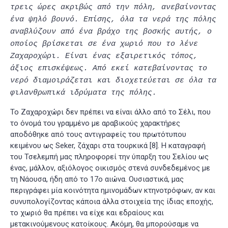
τρεις ώρες ακριβώς από την πόλη, ανεβαίνοντας
ένα ψηλό βουνό. Επίσης, όλα τα νερά της πόλης
αναβλύζουν από ένα βράχο της βοσκής αυτής, ο
οποίος βρίσκεται σε ένα χωριό που το λένε
Ζαχαροχώρι. Eίναι ένας εξαιρετικός τόπος,
άξιος επισκέψεως. Από εκεί κατεβαίνοντας το
νερό διαμοιράζεται και διοχετεύεται σε όλα τα
φιλανθρωπικά ιδρύματα της πόλης.
Το Ζαχαροχώρι δεν πρέπει να είναι άλλο από το Σέλι, που
το όνομά του γραμμένο με αραβικούς χαρακτήρες
αποδόθηκε από τους αντιγραφείς του πρωτότυπου
κειμένου ως Seker, ζάχαρι στα τουρκικά
[8]
. Η καταγραφή
του Τσελεμπή μας πληροφορεί την ύπαρξη του Σελίου ως
ένας, μάλλον, αξιόλογος οικισμός στενά συνδεδεμένος με
τη Νάουσα, ήδη από το 17ο αιώνα. Ουσιαστικά, μας
περιγράφει μία κοινότητα ημινομάδων κτηνοτρόφων, αν και
συνυπολογίζοντας κάποια άλλα στοιχεία της ίδιας εποχής,
το χωριό θα πρέπει να είχε και εδραίους και
μετακινούμενους κατοίκους. Ακόμη, θα μπορούσαμε να