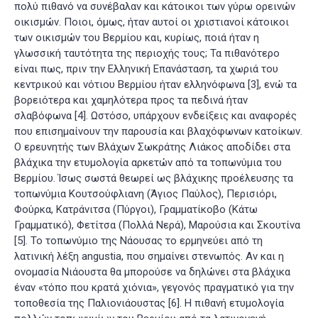
πολύ πιθανό να συνέβαλαν και κάτοικοι των γύρω ορεινών
οικισμών. Ποιοι, όμως, ήταν αυτοί οι χριστιανοί κάτοικοι
των οικισμών του Βερμίου και, κυρίως, ποιά ήταν η
γλωσσική ταυτότητα της περιοχής τους; Τα πιθανότερο
είναι πως, πριν την Ελληνική Επανάσταση, τα χωριά του
κεντρικού και νότιου Βερμίου ήταν ελληνόφωνα
[3]
, ενώ τα
βορειότερα και χαμηλότερα προς τα πεδινά ήταν
σλαβόφωνα
[4]
. Ωστόσο, υπάρχουν ενδείξεις και αναφορές
που επισημαίνουν την παρουσία και βλαχόφωνων κατοίκων.
Ο ερευνητής των Βλάχων Σωκράτης Λιάκος αποδίδει στα
βλάχικα την ετυμολογία αρκετών από τα τοπωνύμια του
Βερμίου. Ίσως σωστά θεωρεί ως βλάχικης προέλευσης τα
τοπωνύμια Κουτσούφλιανη (Άγιος Παύλος), Περισιόρι,
Φούρκα, Κατράνιτσα (Πύργοι), Γραμματίκοβο (Κάτω
Γραμματικό), Φετίτσα (Πολλά Νερά), Μαρούσια και Σκουτίνα
[5]
. Το τοπωνύμιο της Νάουσας το ερμηνεύει από τη
λατινική λέξη angustia, που σημαίνει στενωπός. Αν και η
ονομασία Νιάουστα θα μπορούσε να δηλώνει στα βλάχικα
έναν «τόπο που κρατά χιόνια», γεγονός πραγματικό για την
τοποθεσία της Παλιονιάουστας
[6]
. Η πιθανή ετυμολογία