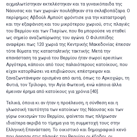
αιχμαλωτίστηκαν εκτελέστηκαν και τα γυναικόπαιδα της
Νάουσας και των χωριών πουλήθηκαν στα σκλαβοπάζαρα. Ο
περίφημος Αβδούλ Αμπούτ φρόντισε για την καταστροφή
και την εξαφάνιση και του μικρότερου χωριού, στις πλαγιές
του Βερμίου και των Πιερίων, που θα μπορούσε να σταθεί
ως σημείο αναζωπύρωσης του αγώνα. Ο Φιλιππίδης
αναφέρει πως 120 χωριά της Κεντρικής Μακεδονίας έπεσαν
τότε θύματα της κατασταλτικής τακτικής. Μετά την
επανάσταση τα χωριά του Βερμίου ήταν σωροί ερειπίων.
Αργότερα, κάποιοι από τους παλαιότερους κατοίκους, που
είχαν κατορθώσει να επιβιώσουν, επέστρεψαν και
ξαναζωντάνεψαν ορισμένα από αυτά, όπως το Αρκοχώρι, τη
Φυτιά, τον Τρίλοφο, την Αγία Φωτεινή, ενώ κάποια άλλα
έμειναν έρημα από κατοίκους για χρόνια
[40]
.
Τελικά, όποια κι αν ήταν η προέλευση, η σύνθεση και η
γλωσσική ταυτότητα των κατοίκων της Νάουσας και των
γύρω οικισμών του Βερμίου, φαίνεται πως πλήρωσαν
ιδιαίτερα ακριβά το τίμημα για τη συμμετοχή τους στην
Ελληνική Επανάσταση. Το οικιστικό και δημογραφικό κενό
που άφησαν στις πλαγιές του Βερμίου οι έξοδοι, οι