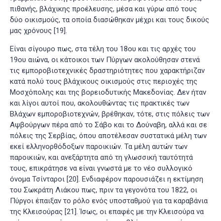
πιθανής, βλάχικης προέλευσης, μέσα και γύρω από τους
δύο οικισμούς, τα οποία διασώθηκαν μέχρι και τους δικούς
μας χρόνους
[19]
.
Είναι σίγουρο πως, στα τέλη του 18ου και τις αρχές του
19ου αιώνα, οι κάτοικοι των Πύργων ακολούθησαν στενά
τις εμποροβιοτεχνικές δραστηριότητες που χαρακτήριζαν
κατά πολύ τους βλάχικους οικισμούς στις περιοχές της
Μοσχόπολης και της βορειοδυτικής Μακεδονίας. Δεν ήταν
και λίγοι αυτοί που, ακολουθώντας τις πρακτικές των
Βλάχων εμποροβιοτεχνών, βρέθηκαν, τότε, στις πόλεις των
Αψβούργων πέρα από το Σάβο και το Δούναβη, αλλά και σε
πόλεις της Σερβίας, όπου αποτέλεσαν συστατικά μέλη των
εκεί ελληνορθόδοξων παροικιών. Τα μέλη αυτών των
παροικιών, και ανεξάρτητα από τη γλωσσική ταυτότητά
τους, επικράτησε να είναι γνωστά με το νέο συλλογικό
όνομα Τσίνταροι
[20]
. Ενδιαφέρον παρουσιάζει η εκτίμηση
του Σωκράτη Λιάκου πως, πριν τα γεγονότα του 1822, οι
Πύργοι έπαιξαν το ρόλο ενός υποσταθμού για τα καραβάνια
της Κλεισούρας
[21]
. Ίσως, οι επαφές με την Κλεισούρα να