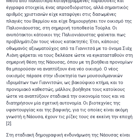
Μέσα από παλαιότερα καταγεγραμμένες παραδόσεις και
έγγραφα στοιχεία, ένας απροσδιόριστος, αλλά σημαντικός
αριθμός χριστιανών είχε καταφύγει στις δασωμένες
πλαγιές του Βερμίου και είχε δημιουργήσει τον οικισμό της
Παλιονιάουστας, στη σημερινή τοποθεσία Τούρλα. Οι
ανυπότακτοι κάτοικοι της Παλιονιάουστας φαίνεται πως
προβλημάτιζαν τους νέους κατακτητές. Έτσι, κάποιος
οθωμανός αξιωματούχος από τα Γιαννιτσά με το όνομα Σιάχ
Λιάνη φέρεται να τους δελέασε ώστε να εγκατασταθούν στη
σημερινή θέση της Νάουσας, όπου με τη βοήθεια προνομίων
θα μπορούσαν να αναπτύξουν ένα νέο οικισμό. Ο νέος
οικισμός πέρασε στην ιδιοκτησία των μουσουλμανικών
ιδρυμάτων των Γιαννιτσών, ως βακούφικο κτήμα, και το
προνομιακό καθεστώς, μάλλον, βοήθησε τους κατοίκους
ώστε να αναπτύξουν σταδιακά την οικονομία τους και να
διατηρήσουν μία σχετική αυτονομία. Οι βιοτεχνίες της
υφαντουργίας και της βαφικής, για τις οποίες είναι ακόμη
γνωστή η Νάουσα, έχουν τις ρίζες τους σε εκείνη την εποχή
[2]
.
Στη σταδιακή δημογραφική ενδυνάμωση της Νάουσας είναι