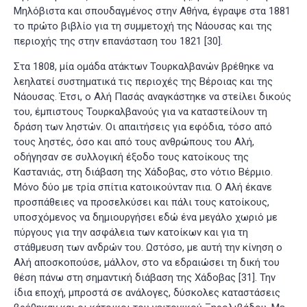
Μηλόβιστα και σπουδαγμένος στην Αθήνα, έγραψε στα 1881
το πρώτο βιβλίο για τη συμμετοχή της Νάουσας και της
περιοχής της στην επανάσταση του 1821
[30]
.
Στα 1808, μία ομάδα ατάκτων Τουρκαλβανών βρέθηκε να
λεηλατεί συστηματικά τις περιοχές της Βέροιας και της
Νάουσας. Έτσι, ο Αλή Πασάς αναγκάστηκε να στείλει δικούς
του, έμπιστους Τουρκαλβανούς για να καταστείλουν τη
δράση των ληστών. Οι απαιτήσεις για εφόδια, τόσο από
τους ληστές, όσο και από τους ανθρώπους του Αλή,
οδήγησαν σε συλλογική έξοδο τους κατοίκους της
Καστανιάς, στη διάβαση της Χάδοβας, στο νότιο Βέρμιο.
Μόνο δύο με τρία σπίτια κατοικούνταν πια. Ο Αλή έκανε
προσπάθειες να προσελκύσει και πάλι τους κατοίκους,
υποσχόμενος να δημιουργήσει εδώ ένα μεγάλο χωριό με
πύργους για την ασφάλεια των κατοίκων και για τη
στάθμευση των ανδρών του. Ωστόσο, με αυτή την κίνηση ο
Αλή αποσκοπούσε, μάλλον, στο να εδραιώσει τη δική του
θέση πάνω στη σημαντική διάβαση της Χάδοβας
[31]
. Την
ίδια εποχή, μπροστά σε ανάλογες, δύσκολες καταστάσεις