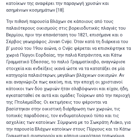
κατοίκων της αναφέρει την παραγωγή χρυσών και
ασημένιων κοσμημάτων
[18]
.
Την πιθανή παρουσία Βλάχων σε κάποιους από τους
παλαιότερους οικισμούς στις βορειοδυτικές πλαγιές του
Βερμίου, πριν την επανάσταση του 1821, επισήμανε και ο
Σέρβος γεωγράφος Jovan Cvijic. Όταν κατά τη διάρκεια του
β' μισού του 19ου αιώνα, ο Cvijic φέρεται να επισκέφτηκε τα
χωριά Πύργοι Εορδαίας, την παλιά Κατράνιτσα, και Κάτω
Γραμματικό Έδεσσας, το παλιό Γραμματίκοβο, αναγνώρισε
στοιχεία και ενδείξεις ικανά ώστε να τα κατατάξει σε μία
κατηγορία παλαιότερων, μεγάλων βλάχικων οικισμών. Αν
και αναγνώριζε πως εκείνη, πια, την εποχή οι χριστιανοί
κάτοικοι των δύο χωριών ήταν σλαβόφωνοι και είχαν, ήδη,
εγκατασταθεί σε αυτά και ομάδες Τούρκων από την περιοχή
της Πτολεμαΐδας. Οι εκτιμήσεις του φέρονται να
βασίστηκαν στην οικιστική διάρθρωση των χωριών, τις
τοπικές παραδόσεις, τον ενδυματολογικό τύπο και τις
ασχολίες των κατοίκων. Σύμφωνα με το Σωκράτη Λιάκο, για
την παρουσία Βλάχων κατοίκων στους Πύργους και το Κάτω
Γραμματικό συνηγορούν και κάποια μικρότερα τοπωνύμια,