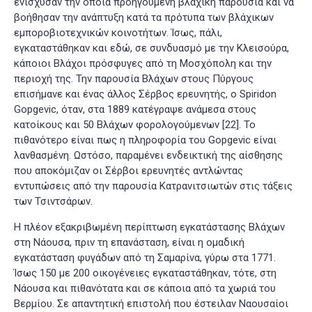
ενίσχυσαν την όποια προηγούμενη βλάχικη παρουσία και να
βοήθησαν την ανάπτυξη κατά τα πρότυπα των βλάχικων
εμποροβιοτεχνικών κοινοτήτων. Ίσως, πάλι,
εγκαταστάθηκαν και εδώ, σε συνδυασμό με την Κλεισούρα,
κάποιοι Βλάχοι πρόσφυγες από τη Μοσχόπολη και την
περιοχή της. Την παρουσία Βλάχων στους Πύργους
επισήμανε και ένας άλλος Σέρβος ερευνητής, ο Spiridon
Gopgevic, όταν, στα 1889 κατέγραψε ανάμεσα στους
κατοίκους και 50 Βλάχων φορολογούμενων
[22]
. Το
πιθανότερο είναι πως η πληροφορία του Gopgevic είναι
λανθασμένη. Ωστόσο, παραμένει ενδεικτική της αίσθησης
που αποκόμιζαν οι Σέρβοι ερευνητές αντλώντας
εντυπώσεις από την παρουσία Κατρανιτσιωτών στις τάξεις
των Τσιντσάρων.
Η πλέον εξακριβωμένη περίπτωση εγκατάστασης Βλάχων
στη Νάουσα, πριν τη επανάσταση, είναι η ομαδική
εγκατάσταση φυγάδων από τη Σαμαρίνα, γύρω στα 1771.
Ίσως 150 με 200 οικογένειες εγκαταστάθηκαν, τότε, στη
Νάουσα και πιθανότατα και σε κάποια από τα χωριά του
Βερμίου. Σε απαντητική επιστολή που έστειλαν Ναουσαίοι