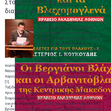
Στοιχεία και ενδείξεις
διαχρονικής παρουσίας
Οι διάφορες μελέτες αναγνωρίζουν το
ιστορικό γεγονός πως τα σημερινά
βλαχοχώρια και οι εγκαταστάσεις των
Βλάχων στην περιοχή του Βερμίου, της
Βέροιας και της Νάουσας είναι
αποτέλεσμα πληθυσμιακών μετακινήσεων
και πως αυτά εδραιώθηκαν και
αναπτύχθηκαν κατά τη διάρκεια του 19ου
αιώνα, με εναρκτήριο ορόσημο την καταστροφή της
Νάουσας στα 1822. Έτσι, γεννάται το ερώτημα για την
παρουσία Βλάχων στην περιοχή σε παλαιότερους χρόνους
[1]
.
Ταξιδεύοντας στο παρελθόν, γνωρίζουμε πως δύο αιώνες
πριν, κατά τη διάρκεια του 17ου αιώνα, είχε, ήδη,
διαμορφωθεί και αναπτυχθεί, στις πλαγιές του Βερμίου, το
οικιστικό δίκτυο μίας ομάδας χριστιανικών χωριών που
βρίσκονταν σε άμεση σχέση με τη μικρή, αλλά δυναμική και,