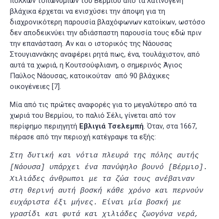
πολλών τοπωνυμίων του Βερμίου από τα λατινογενή
βλάχικα έρχεται να ενισχύσει την άποψη για τη
διαχρονικότερη παρουσία βλαχόφωνων κατοίκων, ωστόσο
δεν αποδεικνύει την αδιάσπαστη παρουσία τους εδώ πριν
την επανάσταση. Αν και ο ιστορικός της Νάουσας
Στουγιαννάκης αναφέρει ρητά πως, ένα, τουλάχιστον, από
αυτά τα χωριά, η Κουτσούφλιανη, ο σημερινός Άγιος
Παύλος Νάουσας, κατοικούταν από 90 βλάχικες
οικογένειες
[7]
.
Μία από τις πρώτες αναφορές για το μεγαλύτερο από τα
χωριά του Βερμίου, το παλιό Σέλι, γίνεται από τον
περίφημο περιηγητή
Εβλιγιά Τσελεμπή
. Όταν, στα 1667,
πέρασε από την περιοχή κατέγραψε τα εξής:
Στη δυτική και νότια πλευρά της πόλης αυτής
[Νάουσα] υπάρχει ένα πανύψηλο βουνό [Βέρμιο].
Χιλιάδες άνθρωποι με τα ζώα τους ανέβαιναν
στη θερινή αυτή βοσκή κάθε χρόνο και περνούν
ευχάριστα έξι μήνες. Είναι μία βοσκή με
γρασίδι και φυτά και χιλιάδες ζωογόνα νερά,