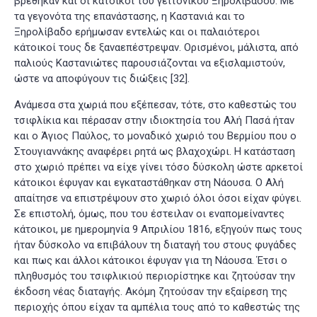
βρέθηκαν και οι κάτοικοι του γειτονικού Ξηρολιβάδου. Με
τα γεγονότα της επανάστασης, η Καστανιά και το
Ξηρολίβαδο ερήμωσαν εντελώς και οι παλαιότεροι
κάτοικοί τους δε ξαναεπέστρεψαν. Ορισμένοι, μάλιστα, από
παλιούς Καστανιώτες παρουσιάζονται να εξισλαμιστούν,
ώστε να αποφύγουν τις διώξεις
[32]
.
Ανάμεσα στα χωριά που εξέπεσαν, τότε, στο καθεστώς του
τσιφλίκια και πέρασαν στην ιδιοκτησία του Αλή Πασά ήταν
και ο Άγιος Παύλος, το μοναδικό χωριό του Βερμίου που ο
Στουγιαννάκης αναφέρει ρητά ως βλαχοχώρι. Η κατάσταση
στο χωριό πρέπει να είχε γίνει τόσο δύσκολη ώστε αρκετοί
κάτοικοι έφυγαν και εγκαταστάθηκαν στη Νάουσα. Ο Αλή
απαίτησε να επιστρέψουν στο χωριό όλοι όσοι είχαν φύγει.
Σε επιστολή, όμως, που του έστειλαν οι εναπομείναντες
κάτοικοι, με ημερομηνία 9 Απριλίου 1816, εξηγούν πως τους
ήταν δύσκολο να επιβάλουν τη διαταγή του στους φυγάδες
και πως και άλλοι κάτοικοι έφυγαν για τη Νάουσα. Έτσι ο
πληθυσμός του τσιφλικιού περιορίστηκε και ζητούσαν την
έκδοση νέας διαταγής. Ακόμη ζητούσαν την εξαίρεση της
περιοχής όπου είχαν τα αμπέλια τους από το καθεστώς της