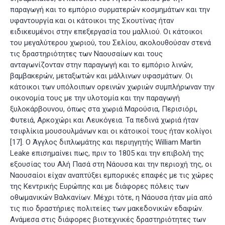
παραγωγή και το εμπόριο συρματερών κοσμημάτων και την
υφαντουργία και οι κάτοικοι της Σκουτίνας ήταν
ειδικευμένοι στην επεξεργασία του μαλλιού. Οι κάτοικοι
του μεγαλύτερου χωριού, του Σελίου, ακολουθούσαν στενά
τις δραστηριότητες των Ναουσαίων και τους
ανταγωνίζονταν στην παραγωγή και το εμπόριο λινών,
βαμβακερών, μεταξωτών και μάλλινων υφασμάτων. Οι
κάτοικοι των υπόλοιπων ορεινών χωριών συμπλήρωναν την
οικονομία τους με την υλοτομία και την παραγωγή
ξυλοκάρβουνου, όπως στα χωριά Μαρούσια, Περισιόρι,
Φυτειά, Αρκοχώρι και Λευκόγεια. Τα πεδινά χωριά ήταν
τσιφλίκια μουσουλμάνων και οι κάτοικοί τους ήταν κολίγοι
[17]
. Ο Άγγλος διπλωμάτης και περιηγητής William Martin
Leake επισημαίνει πως, πριν το 1805 και την επιβολή της
εξουσίας του Αλή Πασά στη Νάουσα και την περιοχή της, οι
Ναουσαίοι είχαν αναπτύξει εμπορικές επαφές με τις χώρες
της Κεντρικής Ευρώπης και με διάφορες πόλεις των
οθωμανικών Βαλκανίων. Μέχρι τότε, η Νάουσα ήταν μία από
τις πιο δραστήριες πολιτείες των μακεδονικών εδαφών.
Ανάμεσα στις διάφορες βιοτεχνικές δραστηριότητες των