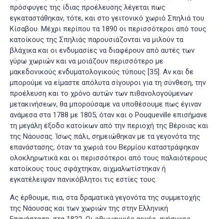
πρόσφυγες της ίδιας προέλευσης λέγεται πως
εγκαταστάθηκαν, τότε, και στο γειτονικό χωριό Σπηλιά του
Κίσαβου. Μέχρι περίπου τα 1890 οι περισσότεροι από τους
κατοίκους της Σπηλιάς παρουσιάζονται να μιλούν τα
βλάχικα και οι ενδυμασίες να διαφέρουν από αυτές των
γύρω χωριών και να μοιάζουν περισσότερο με
μακεδονικούς ενδυματολογικούς τύπους
[35]
. Αν και δε
μπορούμε να είμαστε απόλυτα σίγουροι για τη σύνθεση, την
προέλευση και το χρόνο αυτών των πιθανολογούμενων
μετακινήσεων, θα μπορούσαμε να υποθέσουμε πως έγιναν
ανάμεσα στα 1788 με 1805, όταν και ο Pouqueville επισήμανε
τη μεγάλη έξοδο κατοίκων από την περιοχή της Βέροιας και
της Νάουσας. Ίσως πάλι, σημειώθηκαν με τα γεγονότα της
επανάστασης, όταν τα χωριά του Βερμίου καταστράφηκαν
ολοκληρωτικά και οι περισσότεροι από τους παλαιότερους
κατοίκους τους σφάχτηκαν, αιχμαλωτίστηκαν ή
εγκατέλειψαν πανικόβλητοι τις εστίες τους.
Ας έρθουμε, πια, στα δραματικά γεγονότα της συμμετοχής
της Νάουσας και των χωριών της στην Ελληνική