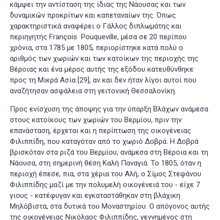
κάμψει την αντίσταση της ίδιας της Νάουσας και των
δυναμικών προκρίτων και καπεταναίων της. Όπως
χαρακτηριστικά αναφέρει ο Γάλλος διπλωμάτης και
περιηγητής François Pouqueville, μέσα σε 20 περίπου
χρόνια, στα 1785 με 1805, περιορίστηκε κατά πολύ ο
αριθμός των χωριών και των κατοίκων της περιοχής της
Βέροιας και ένα μέρος αυτής της εξόδου κατευθύνθηκε
προς τη Μικρά Ασία
[29]
, αν και δεν ήταν λίγοι αυτοί που
αναζήτησαν ασφάλεια στη γειτονική Θεσσαλονίκη.
Προς ενίσχυση της άποψης για την ύπαρξη Βλάχων ανάμεσα
στους κατοίκους των χωριών του Βερμίου, πριν την
επανάσταση, έρχεται και η περίπτωση της οικογένειας
Φιλιππίδη, που καταγόταν από το χωριό Δοβρά. Η Δοβρά
βρισκόταν στα ριζά του Βερμίου, ανάμεσα στη Βέροια και τη
Νάουσα, στη σημερινή θέση Καλή Παναγιά. Το 1805, όταν η
περιοχή έπεσε, πια, στα χέρια του Αλή, ο Σίμος Στεφάνου
Φιλιππίδης μαζί με την πολυμελή οικογένειά του - είχε 7
γιους - κατέφυγαν και εγκαταστάθηκαν στη βλάχικη
Μηλόβιστα, στα δυτικά του Μοναστηρίου. Ο απόγονος αυτής
της οικογένειας Νικόλαος Φιλιππίδης, γεννημένος στη