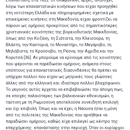
Επανάσταση, στα 1822. Οι οθωμανικές αρχές, ανήσυχες
λόγω των επαναστατικών κινήσεων που είχαν προηγηθεί
στη νοτιότερη Ελλάδα και πληροφορημένες σχετικά με
επικείμενες κινήσεις στη Μακεδονία, είχαν φροντίζει να
πάρουν ως ομήρους προκρίτους από τις σημαντικότερες
χριστιανικές κοινότητες της βορειοδυτικής Μακεδονίας,
όπως από την Κοζάνη, τη Σιάτιστα, την Κλεισούρα, τη
Βλάστη, την Καστοριά, το Μοναστήρι, το Μεγάροβο, τη
Μηλόβιστα, το Κρούσοβο, τη Ρέσνα, την Αχρίδα και την
Κορυτσά
[36]
. Αν μπορούμε να κρίνουμε από τις κοινότητες
που φέρονται να παρέδωσαν ομήρους, ανάμεσα στους
υπόπτους για επαναστατικές διασυνδέσεις θα πρέπει να
υπήρχαν πολλοί που είχαν ως μητρικές τους γλώσσες
άλλες από την ελληνική και ιδιαίτερα πολλοί βλαχόφωνοι.
Το γεγονός αυτός έρχεται να επιβεβαιώσει την άποψη πως,
σε εποχές παλαιότερες των βαλκανικών εθνικισμών, η
ταύτιση με τη Ρωμιοσύνη αποτελούσε συνειδητή επιλογή
και όχι επιβολή. Όπως και να έχει, η Νάουσα ήταν η μόνη
από τις πολιτείες της Μακεδονίας που αρνήθηκε να
παραδώσει ομήρους, καθώς είχε επιλεγεί ως κέντρο της
επερχόμενης επανάστασης στην περιοχή. Όταν οι κυρίαρχοι