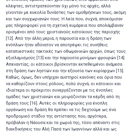
κλέφτες, αντιστρατεύονταν όχι μόνο τις αρχές, αλλά
γίνονταν με ευκολία δυνάστες των ομοθρήσκων τους, ακόμη
και των συγχωριανών τους. Η λεία που, συχνά, αποκόμισαν
μας πληροφορεί για τη σχετική ευμάρεια που απολάμβαναν
ορισμένοι από τους χριστιανούς κατοίκους της περιοχής
[12]
. Από την άλλη μεριά, η παρουσία και η δράση των
ενόπλων ήταν αδύνατον να αποτρέψει τις συνήθεις
καταπιεστικές τακτικές των οθωμανικών αρχών, όπως τους
εξισλαμισμούς
[13]
και την παρουσία μονίμων φρουρών
[14]
.
Απεναντίας, οι κάτοικοι βρίσκονταν εκτεθειμένοι ανάμεσα
στη δράση των ληστών και την εξουσία των κυρίαρχων
[15]
.
Καθώς, όμως, δεν υπήρχαν αυστηροί κανόνες και όρια που
να καθορίζουν στους ρόλους, πολύ συχνά, οι κάτοικοι και
ιδιαίτερα οι πρόκριτοι συνεργάζονταν με τις ένοπλες
ομάδες των χριστιανών και μοιράζονταν τα κέρδη από τη
δράση τους
[16]
. Αυτές οι πληροφορίες για ένοπλη
οργάνωση και δράση θα πρέπει να τις δεχτούμε ως ένα
προδρομικό στάδιο της αντίστασης που, αργότερα,
πρόβαλαν η Νάουσα και τα χωριά της, τόσο απέναντι στις
διεκδικήσεις του Αλή Πασά των Ιωαννίνων αλλά και ως