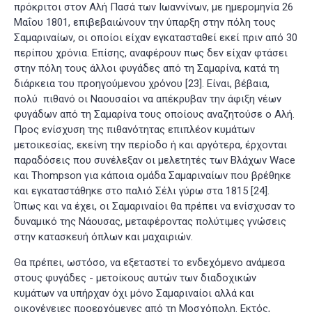
πρόκριτοι στον Αλή Πασά των Ιωαννίνων, με ημερομηνία 26
Μαΐου 1801, επιβεβαιώνουν την ύπαρξη στην πόλη τους
Σαμαριναίων, οι οποίοι είχαν εγκατασταθεί εκεί πριν από 30
περίπου χρόνια. Επίσης, αναφέρουν πως δεν είχαν φτάσει
στην πόλη τους άλλοι φυγάδες από τη Σαμαρίνα, κατά τη
διάρκεια του προηγούμενου χρόνου
[23]
. Είναι, βέβαια,
πολύ πιθανό οι Ναουσαίοι να απέκρυβαν την άφιξη νέων
φυγάδων από τη Σαμαρίνα τους οποίους αναζητούσε ο Αλή.
Προς ενίσχυση της πιθανότητας επιπλέον κυμάτων
μετοικεσίας, εκείνη την περίοδο ή και αργότερα, έρχονται
παραδόσεις που συνέλεξαν οι μελετητές των Βλάχων Wace
και Thompson για κάποια ομάδα Σαμαριναίων που βρέθηκε
και εγκαταστάθηκε στο παλιό Σέλι γύρω στα 1815
[24]
.
Όπως και να έχει, οι Σαμαριναίοι θα πρέπει να ενίσχυσαν το
δυναμικό της Νάουσας, μεταφέροντας πολύτιμες γνώσεις
στην κατασκευή όπλων και μαχαιριών.
Θα πρέπει, ωστόσο, να εξεταστεί το ενδεχόμενο ανάμεσα
στους φυγάδες - μετοίκους αυτών των διαδοχικών
κυμάτων να υπήρχαν όχι μόνο Σαμαριναίοι αλλά και
οικογένειες προερχόμενες από τη Μοσχόπολη. Εκτός,