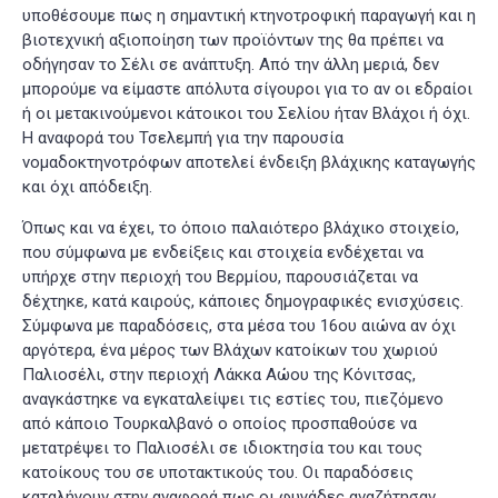
υποθέσουμε πως η σημαντική κτηνοτροφική παραγωγή και η
βιοτεχνική αξιοποίηση των προϊόντων της θα πρέπει να
οδήγησαν το Σέλι σε ανάπτυξη. Από την άλλη μεριά, δεν
μπορούμε να είμαστε απόλυτα σίγουροι για το αν οι εδραίοι
ή οι μετακινούμενοι κάτοικοι του Σελίου ήταν Βλάχοι ή όχι.
Η αναφορά του Τσελεμπή για την παρουσία
νομαδοκτηνοτρόφων αποτελεί ένδειξη βλάχικης καταγωγής
και όχι απόδειξη.
Όπως και να έχει, το όποιο παλαιότερο βλάχικο στοιχείο,
που σύμφωνα με ενδείξεις και στοιχεία ενδέχεται να
υπήρχε στην περιοχή του Βερμίου, παρουσιάζεται να
δέχτηκε, κατά καιρούς, κάποιες δημογραφικές ενισχύσεις.
Σύμφωνα με παραδόσεις, στα μέσα του 16ου αιώνα αν όχι
αργότερα, ένα μέρος των Βλάχων κατοίκων του χωριού
Παλιοσέλι, στην περιοχή Λάκκα Αώου της Κόνιτσας,
αναγκάστηκε να εγκαταλείψει τις εστίες του, πιεζόμενο
από κάποιο Τουρκαλβανό ο οποίος προσπαθούσε να
μετατρέψει το Παλιοσέλι σε ιδιοκτησία του και τους
κατοίκους του σε υποτακτικούς του. Οι παραδόσεις
καταλήγουν στην αναφορά πως οι φυγάδες αναζήτησαν