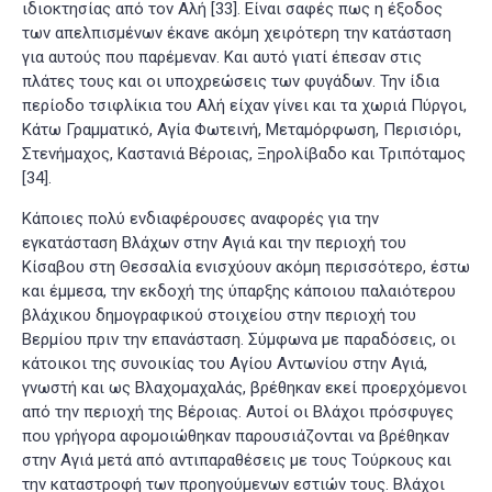
ιδιοκτησίας από τον Αλή
[33]
. Είναι σαφές πως η έξοδος
των απελπισμένων έκανε ακόμη χειρότερη την κατάσταση
για αυτούς που παρέμεναν. Και αυτό γιατί έπεσαν στις
πλάτες τους και οι υποχρεώσεις των φυγάδων. Την ίδια
περίοδο τσιφλίκια του Αλή είχαν γίνει και τα χωριά Πύργοι,
Κάτω Γραμματικό, Αγία Φωτεινή, Μεταμόρφωση, Περισιόρι,
Στενήμαχος, Καστανιά Βέροιας, Ξηρολίβαδο και Τριπόταμος
[34]
.
Κάποιες πολύ ενδιαφέρουσες αναφορές για την
εγκατάσταση Βλάχων στην Αγιά και την περιοχή του
Κίσαβου στη Θεσσαλία ενισχύουν ακόμη περισσότερο, έστω
και έμμεσα, την εκδοχή της ύπαρξης κάποιου παλαιότερου
βλάχικου δημογραφικού στοιχείου στην περιοχή του
Βερμίου πριν την επανάσταση. Σύμφωνα με παραδόσεις, οι
κάτοικοι της συνοικίας του Αγίου Αντωνίου στην Αγιά,
γνωστή και ως Βλαχομαχαλάς, βρέθηκαν εκεί προερχόμενοι
από την περιοχή της Βέροιας. Αυτοί οι Βλάχοι πρόσφυγες
που γρήγορα αφομοιώθηκαν παρουσιάζονται να βρέθηκαν
στην Αγιά μετά από αντιπαραθέσεις με τους Τούρκους και
την καταστροφή των προηγούμενων εστιών τους. Βλάχοι