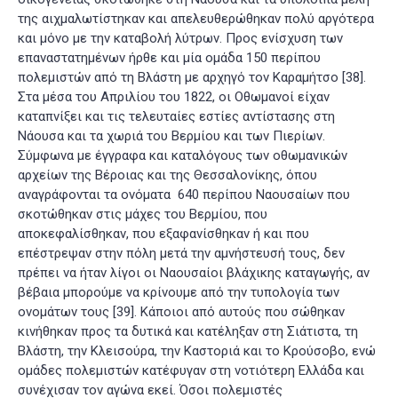
της αιχμαλωτίστηκαν και απελευθερώθηκαν πολύ αργότερα
και μόνο με την καταβολή λύτρων. Προς ενίσχυση των
επαναστατημένων ήρθε και μία ομάδα 150 περίπου
πολεμιστών από τη Βλάστη με αρχηγό τον Καραμήτσο
[38]
.
Στα μέσα του Απριλίου του 1822, οι Οθωμανοί είχαν
καταπνίξει και τις τελευταίες εστίες αντίστασης στη
Νάουσα και τα χωριά του Βερμίου και των Πιερίων.
Σύμφωνα με έγγραφα και καταλόγους των οθωμανικών
αρχείων της Βέροιας και της Θεσσαλονίκης, όπου
αναγράφονται τα ονόματα 640 περίπου Ναουσαίων που
σκοτώθηκαν στις μάχες του Βερμίου, που
αποκεφαλίσθηκαν, που εξαφανίσθηκαν ή και που
επέστρεψαν στην πόλη μετά την αμνήστευσή τους, δεν
πρέπει να ήταν λίγοι οι Ναουσαίοι βλάχικης καταγωγής, αν
βέβαια μπορούμε να κρίνουμε από την τυπολογία των
ονομάτων τους
[39]
. Κάποιοι από αυτούς που σώθηκαν
κινήθηκαν προς τα δυτικά και κατέληξαν στη Σιάτιστα, τη
Βλάστη, την Κλεισούρα, την Καστοριά και το Κρούσοβο, ενώ
ομάδες πολεμιστών κατέφυγαν στη νοτιότερη Ελλάδα και
συνέχισαν τον αγώνα εκεί. Όσοι πολεμιστές