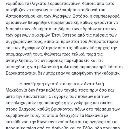
νομαδικά τσελιγκάτα Σαρακατσαναίων. Κάποια από αυτά
συνήθιζαν να περνούν τα καλοκαίρια στα βουνά του
Ασπροποτάμου και των Αγράφων. Ωστόσο, η συμπεριφορά
ορισμένων θεωρήθηκε προβληματική, καθώς φέρονται να
διαπράττουν αδικήματα σε βάρος των εδραίων κατοίκων
των ορεινών οικισμών. Έτσι, ύστερα από τις πιέσεις των
συγχωριανών τους, κάποιοι προεστοί του Ασπροποτάμου
και των Αγράφων ζήτησαν από τις οθωμανικές αρχές την
απομάκρυνσή τους. Φαίνεται πως τελικά, παρά τις
αντεγκλήσεις, τις αντίρροπες παρεμβάσεις και τις
υποσχέσεις για μελλοντική καλύτερη συμπεριφορά, κάποιοι
Σαρακατσαναίοι δεν μπόρεσαν να αποφύγουν την «εξορία»
.
Η αναζήτηση εγκατάστασης στην Ανατολική
Μακεδονία δεν ήταν καθόλου τυχαία, τόσο πριν όσο και
μετά την επανάσταση. Οι αγορές των πόλεων και των
κεφαλοχωριών της περιοχής ήταν γνώριμες και οικίες
στους Βλάχους, καθώς βρίσκονταν πάνω στο πέρασμα των
καραβανιών τους, τα οποία διέσχιζαν τα Βαλκάνια με
κατεύθυνση την Κωνσταντινούπολη και τις αγορές και τις
παροικίες πέρα από το Δούναβη και το Σάβο, ήδη πριν από