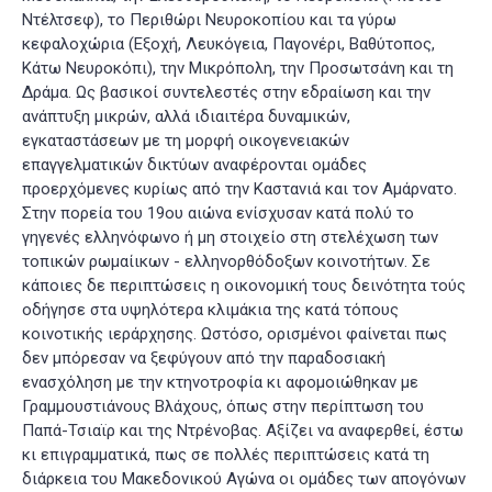
Ντέλτσεφ)
, το Περιθώρι Νευροκοπίου και τα γύρω
κεφαλοχώρια (Εξοχή, Λευκόγεια, Παγονέρι, Βαθύτοπος,
Κάτω Νευροκόπι), την Μικρόπολη, την Προσωτσάνη και τη
Δράμα. Ως βασικοί συντελεστές στην εδραίωση και την
ανάπτυξη μικρών, αλλά ιδιαιτέρα δυναμικών,
εγκαταστάσεων με τη μορφή οικογενειακών
επαγγελματικών δικτύων αναφέρονται ομάδες
προερχόμενες κυρίως από την Καστανιά και τον Αμάρνατο.
Στην πορεία του 19ου αιώνα ενίσχυσαν κατά πολύ το
γηγενές ελληνόφωνο ή μη στοιχείο στη στελέχωση των
τοπικών ρωμαίικων - ελληνορθόδοξων κοινοτήτων. Σε
κάποιες δε περιπτώσεις η οικονομική τους δεινότητα τούς
οδήγησε στα υψηλότερα κλιμάκια της κατά τόπους
κοινοτικής ιεράρχησης. Ωστόσο, ορισμένοι φαίνεται πως
δεν μπόρεσαν να ξεφύγουν από την παραδοσιακή
ενασχόληση με την κτηνοτροφία κι αφομοιώθηκαν με
Γραμμουστιάνους Βλάχους, όπως στην περίπτωση του
Παπά-Τσιαϊρ
και της Ντρένοβας. Αξίζει να αναφερθεί, έστω
κι επιγραμματικά, πως σε πολλές περιπτώσεις κατά τη
διάρκεια του Μακεδονικού Αγώνα οι ομάδες των απογόνων