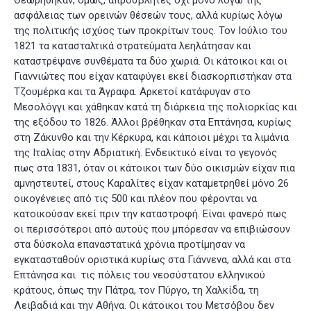
Θεωρήθηκαν, όμως, απρόσβλητες όχι μόνο λόγω της
ασφάλειας των ορεινών θέσεών τους, αλλά κυρίως λόγω
της πολιτικής ισχύος των προκρίτων τους. Τον Ιούλιο του
1821 τα κατασταλτικά στρατεύματα λεηλάτησαν και
καταστρέψανε συνθέματα τα δύο χωριά. Οι κάτοικοι και οι
Γιαννιώτες που είχαν καταφύγει εκεί διασκορπιστήκαν στα
Τζουμέρκα και τα Άγραφα. Αρκετοί κατάφυγαν στο
Μεσολόγγι και χάθηκαν κατά τη διάρκεια της πολιορκίας και
της εξόδου το 1826. Άλλοι βρέθηκαν στα Επτάνησα, κυρίως
στη Ζάκυνθο και την Κέρκυρα, και κάποιοι μέχρι τα λιμάνια
της Ιταλίας στην Αδριατική. Ενδεικτικό είναι το γεγονός
πως στα 1831, όταν οι κάτοικοι των δύο οικισμών είχαν πια
αμνηστευτεί, στους Καραλίτες είχαν καταμετρηθεί μόνο 26
οικογένειες από τις 500 και πλέον που φέρονται να
κατοικούσαν εκεί πριν την καταστροφή. Είναι φανερό πως
οι περισσότεροι από αυτούς που μπόρεσαν να επιβιώσουν
στα δύσκολα επαναστατικά χρόνια προτίμησαν να
εγκατασταθούν οριστικά κυρίως στα Γιάννενα, αλλά και στα
Επτάνησα και τις πόλεις του νεοσύστατου ελληνικού
κράτους, όπως την Πάτρα, τον Πύργο, τη Χαλκίδα, τη
Λειβαδιά και την Αθήνα
. Οι κάτοικοι του Μετσόβου δεν