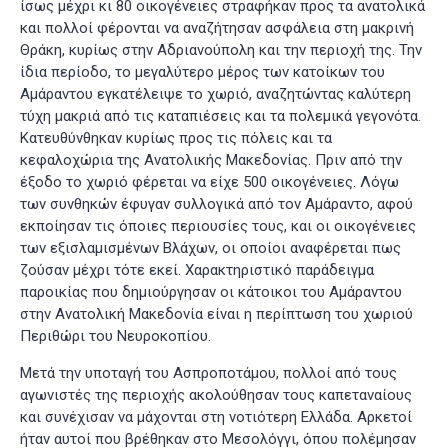
ίσως μέχρι κι 80 οικογένειες στραφήκαν προς τα ανατολικά
και πολλοί φέρονται να αναζήτησαν ασφάλεια στη μακρινή
Θράκη, κυρίως στην Αδριανούπολη και την περιοχή της
. Την
ίδια περίοδο, το μεγαλύτερο μέρος των κατοίκων του
Αμάραντου εγκατέλειψε το χωριό, αναζητώντας καλύτερη
τύχη μακριά από τις καταπιέσεις και τα πολεμικά γεγονότα.
Κατευθύνθηκαν κυρίως προς τις πόλεις και τα
κεφαλοχώρια της Ανατολικής Μακεδονίας. Πριν από την
έξοδο το χωριό φέρεται να είχε 500 οικογένειες. Λόγω
των συνθηκών έφυγαν συλλογικά από τον Αμάραντο, αφού
εκποίησαν τις όποιες περιουσίες τους, και οι οικογένειες
των εξισλαμισμένων Βλάχων, οι οποίοι αναφέρεται πως
ζούσαν μέχρι τότε εκεί
. Χαρακτηριστικό παράδειγμα
παροικίας που δημιούργησαν οι κάτοικοι του Αμάραντου
στην Ανατολική Μακεδονία είναι η περίπτωση του χωριού
Περιθώρι του Νευροκοπίου
.
Μετά την υποταγή του Ασπροποτάμου, πολλοί από τους
αγωνιστές της περιοχής ακολούθησαν τους καπεταναίους
και συνέχισαν να μάχονται στη νοτιότερη Ελλάδα. Αρκετοί
ήταν αυτοί που βρέθηκαν στο Μεσολόγγι, όπου πολέμησαν