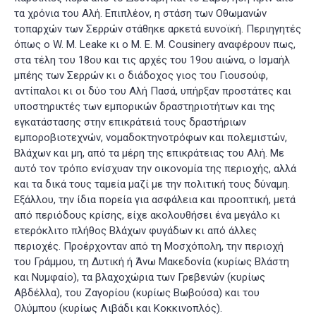
τα χρόνια του Αλή. Επιπλέον, η στάση των Οθωμανών
τοπαρχών των Σερρών στάθηκε αρκετά ευνοϊκή. Περιηγητές
όπως ο W. M. Leake κι ο Μ. Ε. Μ. Cousinery αναφέρουν πως,
στα τέλη του 18ου και τις αρχές του 19ου αιώνα, ο Ισμαήλ
μπέης των Σερρών κι ο διάδοχος γιος του Γιουσούφ,
αντίπαλοι κι οι δύο του Αλή Πασά, υπήρξαν προστάτες και
υποστηρικτές των εμπορικών δραστηριοτήτων και της
εγκατάστασης στην επικράτειά τους δραστήριων
εμποροβιοτεχνών, νομαδοκτηνοτρόφων και πολεμιστών,
Βλάχων και μη, από τα μέρη της επικράτειας του Αλή. Με
αυτό τον τρόπο ενίσχυαν την οικονομία της περιοχής, αλλά
και τα δικά τους ταμεία μαζί με την πολιτική τους δύναμη
.
Εξάλλου, την ίδια πορεία για ασφάλεια και προοπτική, μετά
από περιόδους κρίσης, είχε ακολουθήσει ένα μεγάλο κι
ετερόκλιτο πλήθος Βλάχων φυγάδων κι από άλλες
περιοχές. Προέρχονταν από τη Μοσχόπολη, την περιοχή
του Γράμμου, τη Δυτική ή Άνω Μακεδονία (κυρίως Βλάστη
και Νυμφαίο), τα βλαχοχώρια των Γρεβενών (κυρίως
Αβδέλλα), του Ζαγορίου (κυρίως Βωβούσα) και του
Ολύμπου (κυρίως Λιβάδι και Κοκκινοπλός)
.