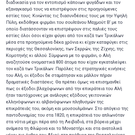
διαδικασία για τον εντοπισμό κάποιων φυγάδων και τον
εξαναγκασμό τους να επιστρέψουν στις προηγούμενες
εστίες τους. Κινώντας τις διασυνδέσεις τους με την Υψηλή
Πύλη, εκδόθηκε φιρμάνι του σουλτάνου Μαχμούτ Β' με το
οποίο διατάσσονταν να επιστρέψουν στις παλιές τους
εστίες όλοι όσοι είχαν φύγει από τον καζά των Τρικάλων
μέσα στα προηγούμενα δέκα χρόνια κι είχαν καταφύγει στις
περιοχές της Θεσσαλονίκης, των Σερρών, της Ζίχνης, της
Κομοτηνής κι αλλού. Σύμφωνα με το φιρμάνι, ο Αλή
αναζητούσε ονομαστικά 800 άτομα που είχαν εγκαταλείψει
τον καζά των Τρικάλων
. Παρόλες τις στρατηγικές κινήσεις
του Αλή, οι έξοδοι δε σταμάτησαν και μάλλον πήραν
δραματικές διαστάσεις. Θα πρέπει όμως να επισημανθεί
πως οι έξοδοι βλαχόφωνων από την επικράτεια του Αλή
ήταν ταυτόχρονες με ανάλογες εξόδους γειτονικών
ελληνόφωνων κι αλβανόφωνων πληθυσμών της
επικράτειάς του, ακόμη και μουσουλμάνων. Στο απόγειο της
παντοδυναμίας του στα 1820, η επικράτειά του απλωνόταν
στα νότια μέχρι πέρα από τη Λειβαδιά, στα βόρεια μέχρι
ανάμεσα τη Φλώρινα και το Μοναστήρι και στα ανατολικά