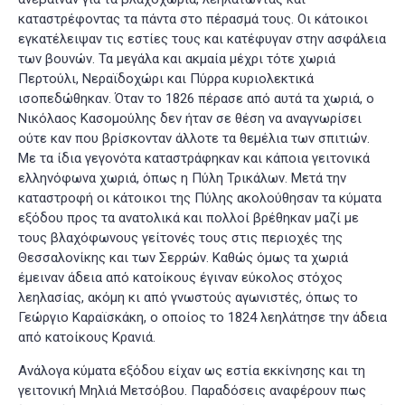
καταστρέφοντας τα πάντα στο πέρασμά τους. Οι κάτοικοι
εγκατέλειψαν τις εστίες τους και κατέφυγαν στην ασφάλεια
των βουνών. Τα μεγάλα και ακμαία μέχρι τότε χωριά
Περτούλι, Νεραϊδοχώρι και Πύρρα κυριολεκτικά
ισοπεδώθηκαν. Όταν το 1826 πέρασε από αυτά τα χωριά, ο
Νικόλαος Κασομούλης δεν ήταν σε θέση να αναγνωρίσει
ούτε καν που βρίσκονταν άλλοτε τα θεμέλια των σπιτιών
.
Με τα ίδια γεγονότα καταστράφηκαν και κάποια γειτονικά
ελληνόφωνα χωριά, όπως η Πύλη Τρικάλων. Μετά την
καταστροφή οι κάτοικοι της Πύλης ακολούθησαν τα κύματα
εξόδου προς τα ανατολικά και πολλοί βρέθηκαν μαζί με
τους βλαχόφωνους γείτονές τους στις περιοχές της
Θεσσαλονίκης και των Σερρών
. Καθώς όμως τα χωριά
έμειναν άδεια από κατοίκους έγιναν εύκολος στόχος
λεηλασίας, ακόμη κι από γνωστούς αγωνιστές, όπως το
Γεώργιο Καραϊσκάκη, ο οποίος το 1824 λεηλάτησε την άδεια
από κατοίκους Κρανιά
.
Ανάλογα κύματα εξόδου είχαν ως εστία εκκίνησης και τη
γειτονική Μηλιά Μετσόβου. Παραδόσεις αναφέρουν πως