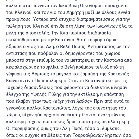
κάλεσε στα Γιάννενα τον Ιακωβάκη Οικονόμου, προύχοντα
του Κλεινού, και τον γιο του Δημήτρη μαζί με άλλους εννέα
προκρίτους. Ύστερα από ατυχείς διαπραγματεύσεις για την
πώληση του Κλεινού έπνιξε στη λίμνη των Ιωαννίνων όλα τα
μέλη της αποστολής
. Την ίδια περίπου διαδικασία
ακολούθησε και με την Καστανιά. Αυτή τη φορά όμως
έδρασε ο γιος του Αλή, ο Βελή Πασάς. Αντιμέτωπος με την
αντίσταση που πρόβαλαν οι δημογέροντες του χωριού
μπροστά στην επιθυμία του να μετατρέψει την Καστανιά από
κεφαλοχώρι σε τσιφλίκι, ο Βελή κρέμασε τελικά από τη
γέφυρα της Λάρισας το μεγάλο κοτζαμπάση της Καστανιάς
Κωνσταντίνο Παπαπολύμερο. Όταν οι Καστανιώτες, με τις
ισχυρές διασυνδέσεις που φέρονται να διέθεταν, κίνησαν
έλεγχο της Υψηλής Πύλης για την εκτέλεση, η απάντηση
που έλαβαν ήταν πως
«
είχε γίνει λάθος
»
. Πριν από αυτά τα
γεγονότα πολλοί Καστανιώτες, λόγω της στενότητας του
χώρου, είχαν ήδη αρχίσει να εκπατρίζονται αναζητώντας
καλύτερη τύχη κι εμπορικές δραστηριότητες σε άλλα μέρη.
Οι παρεμβάσεις όμως του Αλή Πασά, τόσο οι έμμεσες,
όπως οι συχνές επιθέσεις των Τουρκαλβανών ληστών, όσο