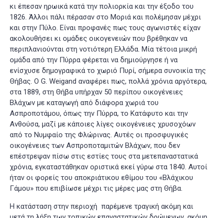
κι έπεσαν ηρωικά κατά την πολιορκία και την έξοδο του
1826. Άλλοι πάλι πέρασαν στο Μοριά και πολέμησαν μέχρι
και στην Πύλο
. Είναι προφανές πως τους αγωνιστές είχαν
ακολουθήσει κι ομάδες οικογενειών που βρέθηκαν να
περιπλανιούνται στη νοτιότερη Ελλάδα. Μία τέτοια μικρή
ομάδα από την Πύρρα φέρεται να δημιούργησε ή να
ενίσχυσε δημογραφικά το χωριό Πυρί, σήμερα συνοικία της
Θήβας.
Ο G. Weigand αναφέρει πως, πολλά χρόνια αργότερα,
στα 1889, στη Θήβα υπήρχαν 50 περίπου οικογένειες
Βλάχων με καταγωγή από διάφορα χωριά του
Ασπροποτάμου, όπως την Πύρρα, το Κατάφυτο και την
Ανθούσα, μαζί με κάποιες λίγες οικογένειες χρυσοχόων
από το Νυμφαίο της Φλώρινας
. Αυτές οι προσφυγικές
οικογένειες των Ασπροποταμιτών Βλάχων, που δεν
επέστρεψαν πίσω στις εστίες τους στα μετεπαναστατικά
χρόνια, εγκαταστάθηκαν οριστικά εκεί γύρω στα 1840. Αυτοί
ήταν οι φορείς του αποκριάτικου εθίμου του «Βλάχικου
Γάμου» που επιβίωσε μέχρι τις μέρες μας στη Θήβα
.
Η κατάσταση στην περιοχή παρέμενε τραγική ακόμη και
μετά τη λήξη των τοπικών επαναστατικών δρώμενων, ακόμη