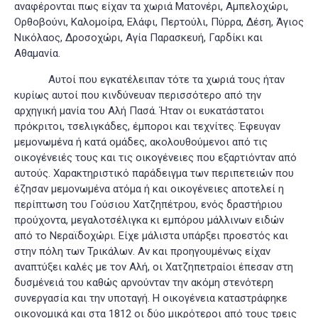
αναφέρονται πως είχαν τα χωριά Ματονέρι, Αμπελοχώρι,
Ορθοβούνι, Καλομοίρα, Ελάφι, Περτούλι, Πύρρα, Δέση, Άγιος
Νικόλαος, Δροσοχώρι, Αγία Παρασκευή, Γαρδίκι και
Αθαμανία
.
Αυτοί που εγκατέλειπαν τότε τα χωριά τους ήταν
κυρίως αυτοί που κινδύνευαν περισσότερο από την
αρχηγική μανία του Αλή Πασά. Ήταν οι ευκατάστατοι
πρόκριτοι, τσελιγκάδες, έμποροι και τεχνίτες. Έφευγαν
μεμονωμένα ή κατά ομάδες, ακολουθούμενοι από τις
οικογένειές τους και τις οικογένειες που εξαρτιόνταν από
αυτούς. Χαρακτηριστικό παράδειγμα των περιπετειών που
έζησαν μεμονωμένα ατόμα ή και οικογένειες αποτελεί η
περίπτωση του Γούσιου Χατζηπέτρου, ενός δραστήριου
προύχοντα, μεγαλοτσέλιγκα κι εμπόρου μάλλινων ειδών
από το Νεραϊδοχώρι. Είχε μάλιστα υπάρξει προεστός και
στην πόλη των Τρικάλων. Αν και προηγουμένως είχαν
αναπτύξει καλές με τον Αλή, οι Χατζηπετραίοι έπεσαν στη
δυσμένειά του καθώς αρνούνταν την ακόμη στενότερη
συνεργασία και την υποταγή. Η οικογένεια καταστράφηκε
οικονομικά και στα 1812 οι δύο μικρότεροι από τους τρεις