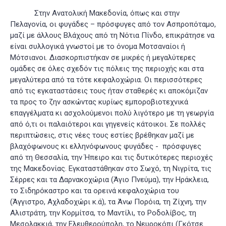
Στην Ανατολική Μακεδονία, όπως και στην
Πελαγονία, οι φυγάδες – πρόσφυγες από τον Ασπροπόταμο,
μαζί με άλλους Βλάχους από τη Νότια Πίνδο, επικράτησε να
είναι συλλογικά γνωστοί με το όνομα Μοτσαναίοι ή
Μότσιανοι. Διασκορπιστήκαν σε μικρές ή μεγαλύτερες
ομάδες σε όλες σχεδόν τις πόλεις της περιοχής και στα
μεγαλύτερα από τα τότε κεφαλοχώρια. Οι περισσότερες
από τις εγκαταστάσεις τους ήταν σταθερές κι αποκόμιζαν
τα προς το ζην ασκώντας κυρίως εμποροβιοτεχνικά
επαγγέλματα κι ασχολούμενοι πολύ λιγότερο με τη γεωργία
από ό,τι οι παλαιότεροι και γηγενείς κάτοικοι. Σε πολλές
περιπτώσεις, στις νέες τους εστίες βρέθηκαν μαζί με
βλαχόφωνους κι ελληνόφωνους φυγάδες - πρόσφυγες
από τη Θεσσαλία, την Ήπειρο και τις δυτικότερες περιοχές
της Μακεδονίας. Εγκαταστάθηκαν στο Σωχό, τη Νιγρίτα
, τις
Σέρρες και τα Δαρνακοχώρια (Άγιο Πνεύμα)
, την Ηράκλεια
,
το Σιδηρόκαστρο και τα ορεινά κεφαλοχώρια του
(Άγγιστρο, Αχλαδοχώρι κ.ά), τα Άνω Πορόια
, τη Ζίχνη, την
Αλιστράτη
, την Κορμίτσα, το Μαντίλι, το Ροδολίβος, τη
Μεσολακκιά
, την Ελευθερούπολη, το Νευροκόπι (Γκότσε