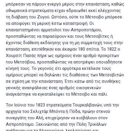
μπόρεσαν να πάρουν ενεργό μέρος στην επανάσταση, καθώς
οθωμανικά στρατεύματα είχαν εδραιωθεί εκεί ελέγχοντας
τη διάβαση του Ζυγού. Ωστόσο, ούτε το Μέτσοβο μπόρεσε
να αποφύγει τη μερική έστω καταστροφή. Οι
επαναστατημένοι αρματολοί του Ασπροποτάμου,
προσπαθώντας να παρασύρουν και τους Μετσοβίτες ή
έχοντας διάθεση εκδίκησης για τη μη συμμετοχή τους στην
επανάσταση, επιτέθηκαν και έκαψαν 180 σπίτια. Το 1822 ο
Χουρσίτ Πασάς πήρε ως ομήρους έναν αριθμό προκρίτων
του Μετσόβου, προσπαθώντας να αποτρέψει οποιαδήποτε
κίνησή τους. Το γεγονός ότι αργότερα εκτέλεσε τους
ομήρους μπορεί να δηλώνει τις διαθέσεις των Μετσοβιτών
σε σχέση με την επανάσταση. Έτσι κάτω από τις συνθήκες
γενικής ανασφάλειας ένας αριθμός οικογενειών
αναγκάστηκε να εγκαταλείψει το Μέτσοβο και πάλι
.
Τον Ιούνιο του 1823 στρατεύματα Τουρκαλβανών, υπό την
αρχηγία του Σελιχτάρ Μπόντα ή Πόδα, πρώην στενού
συνεργάτη του Αλή, επιχείρησαν να εισβάλουν στον
Ασπροπόταμο. Ξεκινώντας από την Πύλη Τρικάλων
ανέβαιναν για τα βλαχοχώρια, λεηλατώντας και