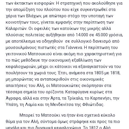
των έκτακτων εισφορών. Η στρατηγική που ακολούθησε για
την απομύζηση του πλούτου που είχε συγκεντρωθεί στα
χέρια των Βλάχων, με απώτερο στόχο την υποταγή των
κοινοτήτων τους, γίνεται εμφανής στην περίπτωση των
Καλαριτών. Οι οφειλές των κατοίκων της μικρής αλλά
πλούσιας πολιτείας αυξήθηκαν από 14.000 σε 45.000 γρόσια,
με αποτέλεσμα να οδηγηθούν σε συλλογικό δανεισμό από
μουσουλμάνους πιστωτές στα Γιάννενα
. Η περίπτωση του
γειτονικού Ματσουκιού είναι ακόμη πιο χαρακτηριστική για
το πώς μεθόδευε την οικονομική εξαθλίωση των
κεφαλοχωριών, μέχρι οι κάτοικοι να εξαναγκαστούν να του
πουλήσουν τα χωριά τους. Έτσι, ανάμεσα στα 1805 με 1818,
μη μπορώντας να ανταποκριθούν στις οικονομικές
απαιτήσεις του Αλή, οι Ματσουκιώτες σκόρπησαν στα
τέσσερα σημεία του ορίζοντα. Καταφύγανε κυρίως στα
Άγραφα, αλλά και στην Άρτα, τα Τρίκαλα, το Καρπενήσι, την
Υπάτη, τη Λαμία και τη Μενδενίτσα της Φθιώτιδας
.
Μπορεί το Ματσούκι να ήταν ένα σχετικά εύκολο
θύμα για τον Αλή, σύντομα όμως στράφηκε και προς τα πιο
μεγάλα και πιο δυναμικά κεφαλοχώρια. Το 1812 ο Αλή