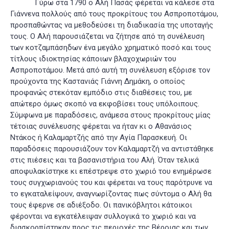
Γύρω στα 1790 ο Αλή Πασάς φέρεται να κάλεσε στα
Γιάννενα πολλούς από τους προκρίτους του Ασπροποτάμου,
προσπαθώντας να μεθοδεύσει τη διαδικασία της υποταγής
τους. Ο Αλή παρουσιάζεται να ζήτησε από τη συνέλευση
των κοτζαμπάσηδων ένα μεγάλο χρηματικό ποσό και τους
τίτλους ιδιοκτησίας κάποιων βλαχοχωριών του
Ασπροποτάμου. Μετά από αυτή τη συνέλευση εξόρισε τον
προύχοντα της Καστανιάς Γιάννη Δημάκη, ο οποίος
προφανώς στεκόταν εμπόδιο στις διαθέσεις του, με
απώτερο όμως σκοπό να εκφοβίσει τους υπόλοιπους.
Σύμφωνα με παραδόσεις, ανάμεσα στους προκρίτους μίας
τέτοιας συνέλευσης φέρεται να ήταν κι ο Αθανάσιος
Ντάκος ή Καλαμαρτζής από την Αγία Παρασκευή. Οι
παραδόσεις παρουσιάζουν τον Καλαμαρτζή να αντιστάθηκε
στις πιέσεις και τα βασανιστήρια του Αλή. Όταν τελικά
αποφυλακίστηκε κι επέστρεψε στο χωριό του ενημέρωσε
τους συγχωριανούς του και φέρεται να τους παρότρυνε να
το εγκαταλείψουν, αναγνωρίζοντας πως σύντομα ο Αλή θα
τους έφερνε σε αδιέξοδο. Οι πανικόβλητοι κάτοικοι
φέρονται να εγκατέλειψαν συλλογικά το χωριό και να
διασκορπίστηκαν προς τις περιοχές της Βέροιας και των