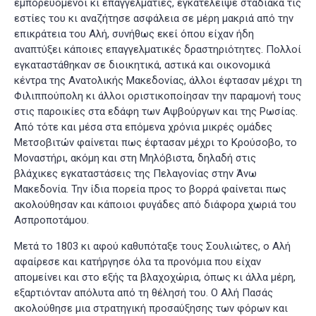
εμπορευόμενοι κι επαγγελματίες, εγκατέλειψε σταδιακά τις
εστίες του κι αναζήτησε ασφάλεια σε μέρη μακριά από την
επικράτεια του Αλή, συνήθως εκεί όπου είχαν ήδη
αναπτύξει κάποιες επαγγελματικές δραστηριότητες. Πολλοί
εγκαταστάθηκαν σε διοικητικά, αστικά και οικονομικά
κέντρα της Ανατολικής Μακεδονίας, άλλοι έφτασαν μέχρι τη
Φιλιππούπολη
κι άλλοι οριστικοποίησαν την παραμονή τους
στις παροικίες στα εδάφη των Αψβούργων και της Ρωσίας.
Από τότε και μέσα στα επόμενα χρόνια μικρές ομάδες
Μετσοβιτών φαίνεται πως έφτασαν μέχρι το Κρούσοβο, το
Μοναστήρι, ακόμη και στη Μηλόβιστα, δηλαδή στις
βλάχικες εγκαταστάσεις της Πελαγονίας στην Άνω
Μακεδονία. Την ίδια πορεία προς το βορρά φαίνεται πως
ακολούθησαν και κάποιοι φυγάδες από διάφορα χωριά του
Ασπροποτάμου
.
Μετά το 1803 κι αφού καθυπόταξε τους Σουλιώτες, ο Αλή
αφαίρεσε και κατήργησε όλα τα προνόμια που είχαν
απομείνει και στο εξής τα βλαχοχώρια, όπως κι άλλα μέρη,
εξαρτιόνταν απόλυτα από τη θέλησή του. Ο Αλή Πασάς
ακολούθησε μια στρατηγική προσαύξησης των φόρων και