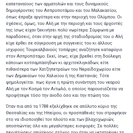
καπεταναίους των αρματολών και τους δυναμικούς
δημογέροντες του Ασπροποτάμου και του Μαλακασίου,
όπως έπραξε αργότερα και στην περιοχή του Ολύμπου. Οι
σχέσεις, όμως, του Αλή με την περιοχή και τους άρχοντές
της ίσως είχαν ξεκινήσει πολύ νωρίτερα. Σύμφωνα με
παραδόσεις, όταν στην αρχή της σταδιοδρομίας του ο Αλή
είχε έρθει σε σύγκρουση με συγγενείς του κι άλλους
ισχυρούς Τουρκαλβανούς τοπάρχες αναζήτησε καταφύγιο
στον Ασπροπόταμο. Εκεί, ίσως, είχε βρεθεί στη δούλεψη
κάποιων κοτσαμπάσηδων κι αρχιτσελιγκάδων, είτε
πιθανότερα των Χατζηπετραίων του Νεραϊδοχωρίου είτε
των Δημακαίων του Χαλικίου ή της Καστανιάς. Τότε
φημολογείται πως έγινε η πρώτη συνάντηση του νεαρού
Αλή με τον Κοσμά τον Αιτωλό, ο οποίος παρουσιάζεται να
προφήτεψε τόσο την άνοδο όσο και την πτώση του
.
Όταν πια από τα 1788 εξελίχθηκε σε απόλυτο κύριο της
Θεσσαλίας και της Ηπείρου, οι προσπάθειές του στραφήκαν
στο να ιδιοποιηθεί τον πλούτο και των βλαχοχωριών,
αποσπώντας όλο και μεγαλύτερες εισφορές. Σε πολλές
περιπτώσεις απώτερος στόχος του ήταν να μετατρέψει τα