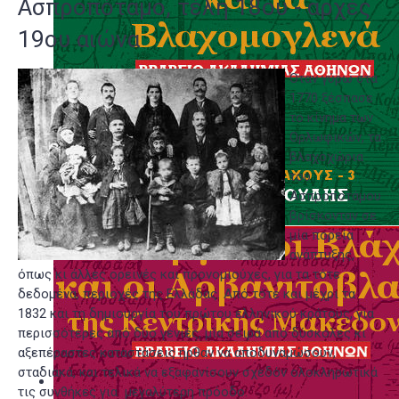
Ασπροπόταμο, τέλη 18ου - αρχές
19ου αιώνα
Όταν γύρω στα
1770 ξέσπασε
το κίνημα των
Ορλωφικών, τα
βλαχοχώρια
του
Ασπροποτάμου
βρίσκονταν σε
μία πορεία
ανάπτυξης,
όπως κι άλλες ορεινές και προνομιούχες, για τα τότε
δεδομένα, περιοχές της Ελλάδας. Από τότε και μέχρι τα
1832 και τη δημιουργία του πρώτου ελληνικού κράτους, για
περισσότερες από δύο γενιές, μία σειρά από δύσκολες κι
αξεπέραστες καταστάσεις ήρθαν να αποδυναμώσουν,
σταδιακά, και τελικά να εξαφανίσουν σχεδόν ολοκληρωτικά
τις συνθήκες για μεγαλύτερη πρόοδο.