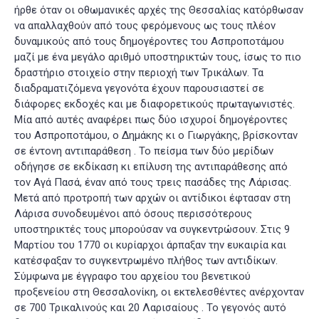
ήρθε όταν οι οθωμανικές αρχές της Θεσσαλίας κατόρθωσαν
να απαλλαχθούν από τους φερόμενους ως τους πλέον
δυναμικούς από τους δημογέροντες του Ασπροποτάμου
μαζί με ένα μεγάλο αριθμό υποστηρικτών τους, ίσως το πιο
δραστήριο στοιχείο στην περιοχή των Τρικάλων. Τα
διαδραματιζόμενα γεγονότα έχουν παρουσιαστεί σε
διάφορες εκδοχές και με διαφορετικούς πρωταγωνιστές.
Μία από αυτές αναφέρει πως δύο ισχυροί δημογέροντες
του Ασπροποτάμου, ο Δημάκης κι ο Γιωργάκης, βρίσκονταν
σε έντονη αντιπαράθεση
. Το πείσμα των δύο μερίδων
οδήγησε σε εκδίκαση κι επίλυση της αντιπαράθεσης από
τον Αγά Πασά, έναν από τους τρεις πασάδες της Λάρισας.
Μετά από προτροπή των αρχών οι αντίδικοι έφτασαν στη
Λάρισα συνοδευμένοι από όσους περισσότερους
υποστηρικτές τους μπορούσαν να συγκεντρώσουν. Στις 9
Μαρτίου του 1770 οι κυρίαρχοι άρπαξαν την ευκαιρία και
κατέσφαξαν το συγκεντρωμένο πλήθος των αντιδίκων.
Σύμφωνα με έγγραφο του αρχείου του βενετικού
προξενείου στη Θεσσαλονίκη, οι εκτελεσθέντες ανέρχονταν
σε 700 Τρικαλινούς και 20 Λαρισαίους
. Το γεγονός αυτό