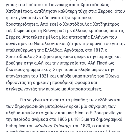
γιους του Γούσιου, ο Γιαννάκης και ο Χριστόδουλος
Χατζηπέτρος, αναζήτησαν καλύτερη τύχη στις Σέρρες, όπου
η οικογένεια είχε ήδη αναπτύξει εμπορικές
δραστηριότητες. Από εκεί ο Χριστόδουλος Χατζηπέτρος
ταξίδεψε μέχρι τη Βιέννη μαζί με άλλους εμπόρους από τις
Σέρρες. Αποτέλεσε μέλος μίας επιτροπής Ελλήνων που
συνάντησε το Ναπολέοντα και ζήτησε την αρωγή του για την
απελευθέρωση της Ελλάδας. Αργότερα, στα 1817, ο
Χριστόδουλος Χατζηπέτρος επέστρεψε στην περιοχή και
βρέθηκε στην αυλή και την υπηρεσία του Αλή Πασά ως
δεύτερος γραμματικός. Στην πορεία έλαβε μέρος στην
επανάσταση του 1821 και υπήρξε υπασπιστής του Όθωνα,
ιδρύοντας τη σημερινή προεδρική φρουρά και
στελεχώνοντάς την κυρίως με Ασπροποταμίτες.
Για να γίνει κατανοητό το μέγεθος των εξόδων και
των δημογραφικών μεταβολών αρκεί μία σύγκριση των
πληθυσμιακών στοιχείων που μας δίνει ο F. Pouqueville για
την περίοδο ανάμεσα στα 1806 με 1815 με τα δημογραφικά
δεδομένα του
«Κ
ώδικα Τρίκκης
»
του 1820, ο οποίος