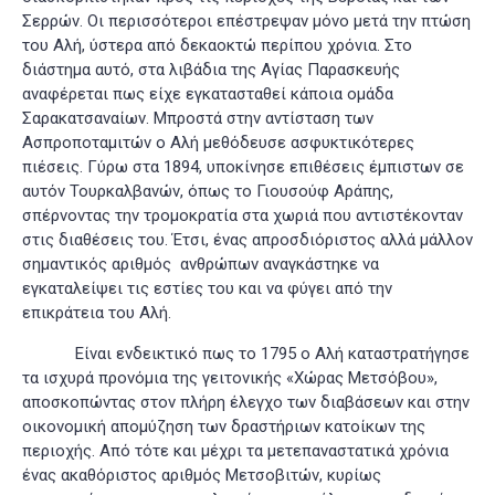
Σερρών. Οι περισσότεροι επέστρεψαν μόνο μετά την πτώση
του Αλή, ύστερα από δεκαοκτώ περίπου χρόνια. Στο
διάστημα αυτό, στα λιβάδια της Αγίας Παρασκευής
αναφέρεται πως είχε εγκατασταθεί κάποια ομάδα
Σαρακατσαναίων. Μπροστά στην αντίσταση των
Ασπροποταμιτών ο Αλή μεθόδευσε ασφυκτικότερες
πιέσεις. Γύρω στα 1894, υποκίνησε επιθέσεις έμπιστων σε
αυτόν Τουρκαλβανών, όπως το Γιουσούφ Αράπης,
σπέρνοντας την τρομοκρατία στα χωριά που αντιστέκονταν
στις διαθέσεις του. Έτσι, ένας απροσδιόριστος αλλά μάλλον
σημαντικός αριθμός ανθρώπων αναγκάστηκε να
εγκαταλείψει τις εστίες του και να φύγει από την
επικράτεια του Αλή
.
Είναι ενδεικτικό πως το 1795 ο Αλή καταστρατήγησε
τα ισχυρά προνόμια της γειτονικής «Χώρας Μετσόβου»,
αποσκοπώντας στον πλήρη έλεγχο των διαβάσεων και στην
οικονομική απομύζηση των δραστήριων κατοίκων της
περιοχής. Από τότε και μέχρι τα μετεπαναστατικά χρόνια
ένας ακαθόριστος αριθμός Μετσοβιτών, κυρίως