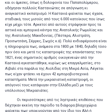
και οι άμεσες, όπως η δολοφονία του Παπαπολύμερου,
οδήγησαν πολλούς Καστανιώτες σε απόγνωση κι
αναγκαστικό εκπατρισμό. Η Καστανιά φαίνεται πως έχασε,
σταδιακά, τους μισούς από τους 6.000 κατοίκους που ίσως
είχε μέχρι τότε. Αρκετοί από αυτούς στράφηκαν προς τα
αστικά και εμπορικά κέντρα της Ανατολικής Ρωμυλίας και
της Ανατολικής Μακεδονίας, (Πέστερα, Αλιστράτη,
Προσωτσάνη, Σέρρες, Σωχός κ.ά)
. Πολύ ενδιαφέρουσα είναι
η πληροφορία πως, ανάμεσα στα 1800 με 1840, δηλαδή τόσο
πριν όσο και μετά τις καταστροφές της επανάστασης του
1821, ένας σημαντικός αριθμός οικογενειών από την
Καστανιά εγκαταστάθηκε, κυρίως ως επαγγελματίες, στο
Αϊβαλί στα παράλια της Αιολίδας στη Μικρά Ασία, Λέγεται
πως είχαν φτάσει να έχουν 42 εμποροβιοτεχνικά
καταστήματα. Μετά την μικρασιατική καταστροφή, οι
απόγονοί τους κατάφυγαν στην Ελλάδα μαζί με τους
υπόλοιπους Μικρασιάτες
.
Οι περισσότερες από τις ληστρικές επιθέσεις που
δέχτηκαν εκείνη την περίοδο τα διάφορα βλαχοχώρια
φαίνεται πως υποκινούνταν από τον ίδιο τον Αλή ή