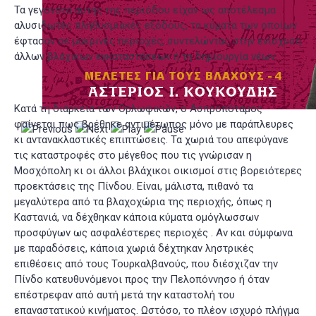
Τα γεγονότα αυτής της περιόδου είχαν ως αποτέλεσμα
αλυσιδωτές πληθυσμιακές εξόδους, τα κύματα των οποίων
έφτασαν σε μακρινές περιοχές, συντελώντας στην ενίσχυση
άλλων βλάχικων εγκαταστάσεων ή τη δημιουργία νέων.
Κατά τη διάρκεια των Ορλωφικών, ο Ασπροπόταμος
φαίνεται πως βρέθηκε αντιμέτωπος μόνο με παράπλευρες
κι αντανακλαστικές επιπτώσεις. Τα χωριά του απεφύγανε
τις καταστροφές στο μέγεθος που τις γνώρισαν η
Μοσχόπολη κι οι άλλοι βλάχικοι οικισμοί στις βορειότερες
προεκτάσεις της Πίνδου. Είναι, μάλιστα, πιθανό τα
μεγαλύτερα από τα βλαχοχώρια της περιοχής, όπως η
Καστανιά, να δέχθηκαν κάποια κύματα ομόγλωσσων
προσφύγων ως ασφαλέστερες περιοχές
. Αν και σύμφωνα
με παραδόσεις, κάποια χωριά δέχτηκαν ληστρικές
επιθέσεις από τους Τουρκαλβανούς, που διέσχιζαν την
Πίνδο κατευθυνόμενοι προς την Πελοπόννησο ή όταν
επέστρεφαν από αυτή μετά την καταστολή του
επαναστατικού κινήματος. Ωστόσο, το πλέον ισχυρό πλήγμα