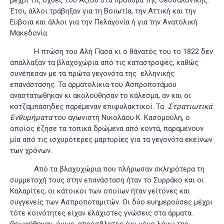
μέχρι τις όχθες του Αξιού στα πρόθυρα της Θεσσαλονίκης.
Έτσι, άλλοι τράβηξαν για τη Βοιωτία, την Αττική και την
Εύβοια και άλλοι για την Πελαγονία ή για την Ανατολική
Μακεδονία
Η πτώση του Αλή Πασά κι ο θάνατός του το 1822 δεν
απάλλαξαν τα βλαχοχώρια από τις καταστροφές, καθώς
συνέπεσαν με τα πρώτα γεγονότα της ελληνικής
επανάστασης. Τα αρματολίκια του Ασπροποτάμου
αναστατωθήκαν κι ακολούθησαν το κάλεσμα, αν και οι
κοτζαμπάσηδες παρέμεναν επιφυλακτικοί. Τα
Στρατιωτικά
Ενθυμήματα
του αγωνιστή Νικολάου Κ. Κασομούλη, ο
οποίος έζησε τα τοπικά δρώμενα από κοντά, παραμένουν
μία από τις ισχυρότερες μαρτυρίες για τα γεγονότα εκείνων
των χρόνων
.
Από τα βλαχοχώρια που πλήρωσαν σκληρότερα τη
συμμετοχή τους στην επανάσταση ήταν το Συρράκο και οι
Καλαρίτες, οι κάτοικοι των οποίων ήταν γείτονες και
συγγενείς των Ασπροποταμιτών. Οι δύο ευημερούσες μέχρι
τότε κοινότητες είχαν ελάχιστες γνώσεις στα άρματα.