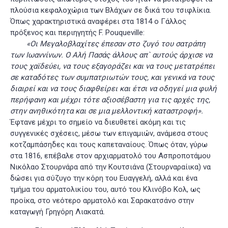
πλούσια κεφαλοχώρια των Βλάχων σε δικά του τσιφλίκια.
Όπως χαρακτηριστικά αναφέρει στα 1814 ο Γάλλος
πρόξενος και περιηγητής F. Pouqueville:
«Οι Μεγαλοβλαχίτες έπεσαν στο ζυγό του σατράπη
των Ιωαννίνων. Ο Αλή Πασάς άλλους απ` αυτούς άρχισε να
τους χαϊδεύει, να τους εξαγοράζει και να τους μετατρέπει
σε καταδότες των συμπατριωτών τους, και γενικά να τους
διαιρεί και να τους διαφθείρει και έτσι να οδηγεί μια φυλή
περήφανη και μέχρι τότε αξιοσέβαστη για τις αρχές της,
στην ανηθικότητα και σε μια μελλοντική καταστροφή»
.
Έφτανε μέχρι το σημείο να διευθετεί ακόμη και τις
συγγενικές σχέσεις, μέσω των επιγαμιών, ανάμεσα στους
κοτζαμπάσηδες και τους καπεταναίους. Όπως όταν, γύρω
στα 1816, επέβαλε στον αρχιαρματολό του Ασπροποτάμου
Nικόλαο Στουρνάρα από την Κουτσιάνα (Στουρναραίικα) να
δώσει για σύζυγο την κόρη του Ευαγγελή, αλλά και ένα
τμήμα του αρματολικίου του, αυτό του Κλινόβο Κολ, ως
προίκα, στο νεότερο αρματολό και Σαρακατσάνο στην
καταγωγή Γρηγόρη Λιακατά
.