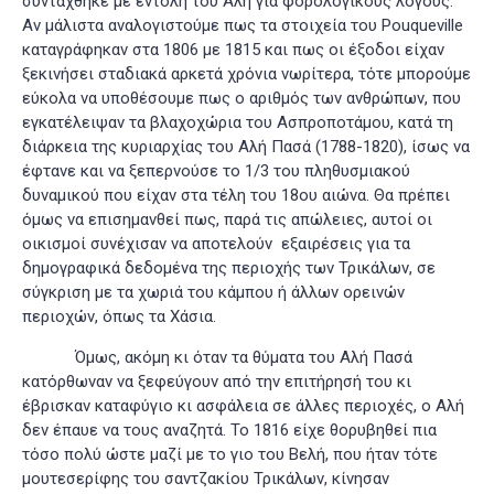
συντάχθηκε με εντολή του Αλή για φορολογικούς λόγους.
Αν μάλιστα αναλογιστούμε πως τα στοιχεία του Pouqueville
καταγράφηκαν στα 1806 με 1815 και πως οι έξοδοι είχαν
ξεκινήσει σταδιακά αρκετά χρόνια νωρίτερα, τότε μπορούμε
εύκολα να υποθέσουμε πως ο αριθμός των ανθρώπων, που
εγκατέλειψαν τα βλαχοχώρια του Ασπροποτάμου, κατά τη
διάρκεια της κυριαρχίας του Αλή Πασά (1788-1820), ίσως να
έφτανε και να ξεπερνούσε το 1/3 του πληθυσμιακού
δυναμικού που είχαν στα τέλη του 18ου αιώνα. Θα πρέπει
όμως να επισημανθεί πως, παρά τις απώλειες, αυτοί οι
οικισμοί συνέχισαν να αποτελούν εξαιρέσεις για τα
δημογραφικά δεδομένα της περιοχής των Τρικάλων, σε
σύγκριση με τα χωριά του κάμπου ή άλλων ορεινών
περιοχών, όπως τα Χάσια
.
Όμως, ακόμη κι όταν τα θύματα του Αλή Πασά
κατόρθωναν να ξεφεύγουν από την επιτήρησή του κι
έβρισκαν καταφύγιο κι ασφάλεια σε άλλες περιοχές, ο Αλή
δεν έπαυε να τους αναζητά. Το 1816 είχε θορυβηθεί πια
τόσο πολύ ώστε μαζί με το γιο του Βελή, που ήταν τότε
μουτεσερίφης του σαντζακίου Τρικάλων, κίνησαν