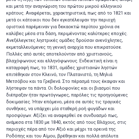
και μετά την αναγνώριση του πρώτου μικρού ελληνικού
κράτους. Αναφέρεται, χαρακτηριστικά, πως από το 1821 και
μετά οι κάτοικοι που δεν εγκατέλειψαν την περιοχή
οριστικά παρέμειναν για δεκαοκτώ περίπου χρόνια σε
καλύβες μέσα στα δάση, περιμένοντας καλύτερες εποχές.
Ανεξέλεγκτες ληστρικές ομάδες δρούσαν ανενόχλητες,
εκμεταλλευόμενες τη γενική αναρχία που επικρατούσε.
Πολλές από αυτές αποτελούνταν από χριστιανούς,
βλαχόφωνους και ελληνόφωνους. Ενδεικτική είναι η
καταγραφή πως, το 1831, ομάδες χριστιανών ληστών
επιτέθηκαν στον Κλεινό, τον Πλατανιστό, τη Μηλιά
Μετσόβου και τα Γρεβενά. Στο πέρασμά τους έκαψαν και
λήστεψαν τα πάντα. Οι δολοφονίες και οι βιασμοί που
διέπραξαν ήταν πρωτόγνωρες, παρόλες τις προηγούμενες
δοκιμασίες
. Ήταν επόμενο, μέσα σε αυτές τις τραγικές
συνθήκες, να υπάρχει μία σταθερή ροή φυγάδων και
προσφύγων. Αξίζει να αναφερθεί σε συνδυασμό πως,
ανάμεσα στα 1830 με 1840, εκτός από τους Βλάχους, στις
περιοχές πέρα από τον Αξιό και μέχρι τα ορεινά της
Ροδόπης και του Αίμου, βρέθηκαν και πολλά απόλυτα