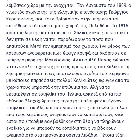
λάμβαναν χώρα με την ανοχή του. Τον Αύγουστο του 1809, ο
γνωστός αγωνιστής της ελληνικής επανάστασης Γεώργιος
Καραϊσκάκης, που τότε βρίσκονταν στην υπηρεσία του,
επιτέθηκε κι έκαψε το μισό χωριό της Πολυθέας
. Το 1816
κάποιος ληστής κατάστρεψε το Χαλίκι, καθώς οι κάτοικοι
δεν ήταν σε θέση να του παραδώσουν το ποσό που
απαιτούσε. Μετά τον εμπρησμό του χωριού, ένα μέρος των
κατοίκων αναφέρεται πως έφυγε κρυφά και σκόρπισε σε
διάφορα μέρη της Μακεδονίας
. Αν κι ο Αλή Πασάς φέρεται
να είχε καλές σχέσεις με τους προκρίτους του Χαλικίου, η
ληστρική επίθεση ίσως αποτελούσε σχέδιό του. Σύμφωνα
με κάποιες παραδόσεις πολλοί Χαλικιώτες έφυγαν από το
χωριό τους μπροστά στην επιθυμία του Αλή να το
μετατρέψει σε τσιφλίκι του
. Τελικά, αρκετά από τα πιο
αδύναμα βλαχοχώρια της περιοχής υπέκυψαν κι έγιναν
τσιφλίκια του Αλή και των γιων του. Ως αποτέλεσμα άλλοι
από τους κατοίκους αναγκαστούν να εκπατριστούν, ενώ
αυτοί που παρέμειναν βρέθηκαν στη θέση να πληρώνουν
ενοίκιο για να μπορούν τα κοπάδια τους να βόσκουν
ανεμπόδιστα στα προγονικά ορεινά λιβάδια. Τέτοια τύχη