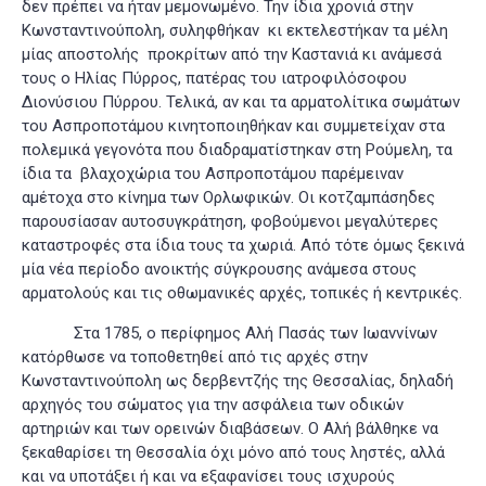
δεν πρέπει να ήταν μεμονωμένο. Την ίδια χρονιά στην
Κωνσταντινούπολη, συληφθήκαν κι εκτελεστήκαν τα μέλη
μίας αποστολής προκρίτων από την Καστανιά κι ανάμεσά
τους ο Ηλίας Πύρρος, πατέρας του ιατροφιλόσοφου
Διονύσιου Πύρρου
. Τελικά, αν και τα αρματολίτικα σωμάτων
του Ασπροποτάμου κινητοποιηθήκαν και συμμετείχαν στα
πολεμικά γεγονότα που διαδραματίστηκαν στη Ρούμελη, τα
ίδια τα βλαχοχώρια του Ασπροποτάμου παρέμειναν
αμέτοχα στο κίνημα των Ορλωφικών. Οι κοτζαμπάσηδες
παρουσίασαν αυτοσυγκράτηση, φοβούμενοι μεγαλύτερες
καταστροφές στα ίδια τους τα χωριά. Από τότε όμως ξεκινά
μία νέα περίοδο ανοικτής σύγκρουσης ανάμεσα στους
αρματολούς και τις οθωμανικές αρχές, τοπικές ή κεντρικές.
Στα 1785, ο περίφημος Αλή Πασάς των Ιωαννίνων
κατόρθωσε να τοποθετηθεί από τις αρχές στην
Κωνσταντινούπολη ως δερβεντζής της Θεσσαλίας, δηλαδή
αρχηγός του σώματος για την ασφάλεια των οδικών
αρτηριών και των ορεινών διαβάσεων. Ο Αλή βάλθηκε να
ξεκαθαρίσει τη Θεσσαλία όχι μόνο από τους ληστές, αλλά
και να υποτάξει ή και να εξαφανίσει τους ισχυρούς