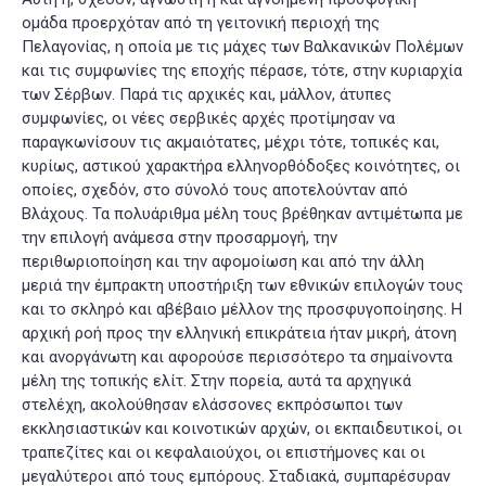
ομάδα προερχόταν από τη γειτονική περιοχή της
Πελαγονίας, η οποία με τις μάχες των Βαλκανικών Πολέμων
και τις συμφωνίες της εποχής πέρασε, τότε, στην κυριαρχία
των Σέρβων. Παρά τις αρχικές και, μάλλον, άτυπες
συμφωνίες, οι νέες σερβικές αρχές προτίμησαν να
παραγκωνίσουν τις ακμαιότατες, μέχρι τότε, τοπικές και,
κυρίως, αστικού χαρακτήρα ελληνορθόδοξες κοινότητες, οι
οποίες, σχεδόν, στο σύνολό τους αποτελούνταν από
Βλάχους. Τα πολυάριθμα μέλη τους βρέθηκαν αντιμέτωπα με
την επιλογή ανάμεσα στην προσαρμογή, την
περιθωριοποίηση και την αφομοίωση και από την άλλη
μεριά την έμπρακτη υποστήριξη των εθνικών επιλογών τους
και το σκληρό και αβέβαιο μέλλον της προσφυγοποίησης. Η
αρχική ροή προς την ελληνική επικράτεια ήταν μικρή, άτονη
και ανοργάνωτη και αφορούσε περισσότερο τα σημαίνοντα
μέλη της τοπικής ελίτ. Στην πορεία, αυτά τα αρχηγικά
στελέχη, ακολούθησαν ελάσσονες εκπρόσωποι των
εκκλησιαστικών και κοινοτικών αρχών, οι εκπαιδευτικοί, οι
τραπεζίτες και οι κεφαλαιούχοι, οι επιστήμονες και οι
μεγαλύτεροι από τους εμπόρους. Σταδιακά, συμπαρέσυραν