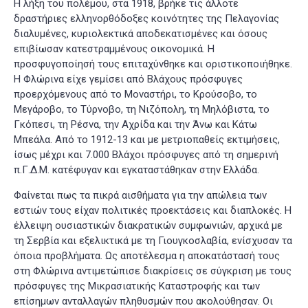
Η λήξη του πολέμου, στα 1918, βρήκε τις άλλοτε
δραστήριες ελληνορθόδοξες κοινότητες της Πελαγονίας
διαλυμένες, κυριολεκτικά αποδεκατισμένες και όσους
επιβίωσαν κατεστραμμένους οικονομικά. Η
προσφυγοποίησή τους επιταχύνθηκε και οριστικοποιήθηκε.
Η Φλώρινα είχε γεμίσει από Βλάχους πρόσφυγες
προερχόμενους από το Μοναστήρι, το Κρούσοβο, το
Μεγάροβο, το Τύρνοβο, τη Νιζόπολη, τη Μηλόβιστα, το
Γκόπεσι, τη Ρέσνα, την Αχρίδα και την Άνω και Κάτω
Μπεάλα
. Από το 1912-13 και με μετριοπαθείς εκτιμήσεις,
ίσως μέχρι και 7.000 Βλάχοι πρόσφυγες από τη σημερινή
π.Γ.Δ.Μ. κατέφυγαν και εγκαταστάθηκαν στην Ελλάδα.
Φαίνεται πως τα πικρά αισθήματα για την απώλεια των
εστιών τους είχαν πολιτικές προεκτάσεις και διαπλοκές. Η
έλλειψη ουσιαστικών διακρατικών συμφωνιών, αρχικά με
τη Σερβία και εξελικτικά με τη Γιουγκοσλαβία, ενίσχυσαν τα
όποια προβλήματα. Ως αποτέλεσμα η αποκατάστασή τους
στη Φλώρινα αντιμετώπισε διακρίσεις σε σύγκριση με τους
πρόσφυγες της Μικρασιατικής Καταστροφής και των
επίσημων ανταλλαγών πληθυσμών που ακολούθησαν. Οι