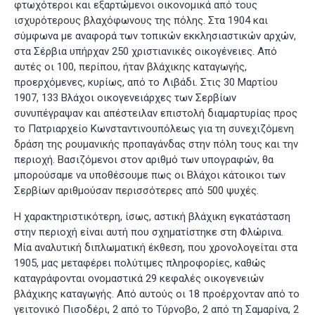
φτωχότεροι και εξαρτώμενοι οικονομικά από τους
ισχυρότερους βλαχόφωνους της πόλης. Στα 1904 και
σύμφωνα με αναφορά των τοπικών εκκλησιαστικών αρχών,
στα Σέρβια υπήρχαν 250 χριστιανικές οικογένειες. Από
αυτές οι 100, περίπου, ήταν βλάχικης καταγωγής,
προερχόμενες, κυρίως, από το Λιβάδι. Στις 30 Μαρτίου
1907, 133 Βλάχοι οικογενειάρχες των Σερβίων
συνυπέγραψαν και απέστειλαν επιστολή διαμαρτυρίας προς
το Πατριαρχείο Κωνσταντινουπόλεως για τη συνεχιζόμενη
δράση της ρουμανικής προπαγάνδας στην πόλη τους και την
περιοχή. Βασιζόμενοι στον αριθμό των υπογραφών, θα
μπορούσαμε να υποθέσουμε πως οι Βλάχοι κάτοικοι των
Σερβίων αριθμούσαν περισσότερες από 500 ψυχές.
Η χαρακτηριστικότερη, ίσως, αστική βλάχικη εγκατάσταση
στην περιοχή είναι αυτή που σχηματίστηκε στη Φλώρινα.
Μία αναλυτική διπλωματική έκθεση, που χρονολογείται στα
1905, μας μεταφέρει πολύτιμες πληροφορίες, καθώς
καταγράφονται ονομαστικά 29 κεφαλές οικογενειών
βλάχικης καταγωγής. Από αυτούς οι 18 προέρχονταν από το
γειτονικό Πισοδέρι, 2 από το Τύρνοβο, 2 από τη Σαμαρίνα, 2