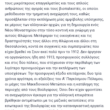
τους μικρότερους επαγγελματίες και τους απλούς
ανθρώπους της αγοράς και τους βιοπαλεστές, οι οποίοι
μεθόδευσαν την τμηματική αναχώρησή τους, καθώς
προσέβλεπαν στην εκπλήρωση μίας αμφίβολης υπόσχεσης,
εκ μέρους των ελληνικών αρχών, για τη δημιουργία ενός
Νέου Μοναστηρίου στην τόσο κοντινή και γνώριμη για
αυτούς Φλώρινα. Μετέφεραν τις οικογένειες και τις
δραστηριότητές τους άλλοι στη Φλώρινα και άλλοι στη
Θεσσαλονίκη, κοντά σε συγγενείς και συμπατριώτες που
είχαν βρεθεί να ζουν εκεί πολύ πριν το 1912. Δεν άργησαν
να οργανώσουν, ήδη από 1913, προσφυγικούς συλλόγους
και στις δύο πόλεις, που στόχευσαν στην περίθαλψη των
λιγότερο προνομιούχων και την εκπλήρωση των
υποσχέσεων. Την προσφυγική έξοδο επιτάχυναν, δυο τρία
χρόνια αργότερα, οι εξελίξεις του Α’ Παγκόσμιου Πόλεμου,
οι μάχες του Μακεδονικού Μετώπου και η κατάληψη της
περιοχής από τους Βούλγαρους. Όσοι δεν είχαν φροντίσει
να αναχωρήσουν έγκαιρα για την ελληνική επικράτεια
βρέθηκαν αντιμέτωποι με τις μαζικές εκτοπίσεις στο
εσωτερικό της Βουλγαρίας και την καταναγκαστική εργασία.