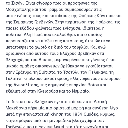
το Σισάνι. Είναι σίγουρο πως οι πρόσφυγες της
Μοσχόπολης και του Γράμμου συμπαρέσυραν στις
μετακινήσεις τους και κατοίκους της Φούρκας Κόνιτσας και
της Σαμαρίνας Γρεβενών. Στην περίπτωση της Φούρκας, τις
τάσεις εξόδου φαίνεται πως ενίσχυσε, ιδιαίτερα, η
πολιτική Αλή Πασά που ακολούθησε και ο οποίος
παρουσιάζεται να πίεζε τους κατοίκους, έτσι ώστε να
μετατρέψει το χωριό σε δικό του τσιφλίκι. Και ενώ
ορισμένοι από αυτούς τους Βλάχους βρέθηκαν στα
βλαχοχώρια του Άσκιου, μεμονωμένες οικογένειες ή και
μικρές ομάδες οικογενειών βρέθηκαν να εγκαθίστανται
στην Εράτυρα, τη Σιάτιστα, το Τσοτύλι, τον Πελεκάνο, τη
Γαλατινή κι άλλους μικρότερους, ελληνόφωνους οικισμούς
της Ανεσελίτσας, της σημερινής επαρχίας Βοΐου και
εξελικτικά στην Κλεισούρα και το Νυμφαίο.
Το δίκτυο των βλάχικων εγκαταστάσεων στη Δυτική
Μακεδονία πήρε μία πιο οριστική μορφή και σύνθεση λίγο
μετά την επαναστατική κίνηση του 1854. Ομάδες, κυρίως,
κτηνοτρόφων από τα ημινομαδικά βλαχοχώρια των
Γρεβενών, που είχαν εμπλακεί στα τότε γεγονότα και