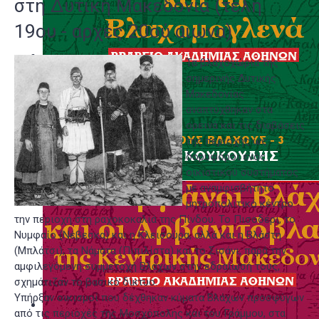
στη Δυτική Μακεδονία (τέλη
19ου - αρχές 20ού αιώνα)
Τα βλαχοχώρια της
σημερινής Δυτικής
Μακεδονίας
αναπτύχθηκαν στα
ορεινά και τις διαβάσεις
της περιοχής ως
δορυφόροι ενός
οικιστικού συστήματος
με αναμφισβήτητο
μητροπολιτικό κέντρο
την περιοχή στη ραχοκοκαλιά της Πίνδου. Το Πισοδέρι, το
Νυμφαίο (Νέβεσκα) και η Κλεισούρα, αλλά και η Βλάστη
(Μπλάτσι), τα Νάματα (Πιπιλίστα) και το Σισάνι, παρά την
αμφιλεγόμενη συμμετοχή Βλάχων στην εδραίωσή τους,
σχημάτιζαν το βασικό δίκτυο.
Υπήρξαν οικισμοί που δέχθηκαν κύματα Βλάχων προσφύγων
από τις περιοχές της Μοσχόπολης και του Γράμμου, στα