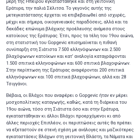
μέρη της Ηπείρου εγκαταστάθηκε και στη γειτονική
Εράτυρα, την παλιά Σέλιτσα. Το γεγονός αυτής της
μετεγκατάστασης έρχεται να επιβεβαιωθεί από ισχυρές,
μέχρι και σήμερα, οικογενειακές παραδόσεις, αλλά και τα
δεκάδες επώνυμα βλάχικης προέλευσης ανάμεσα στους
κατοίκους της Εράτυρας. Έτσι, προς τα τέλη του 19ου αιώνα,
στη στατιστική του Gopgevic επισημαίνεται η πιθανή
συνύπαρξη στη Σιάτιστα 7.500 ελληνόφωνων και 2.500
βλαχόφωνων κατοίκων και κατ’ αναλογία καταγράφονται
1.500 σπιτικά ελληνοφώνων και 600 σπιτικά βλαχοφώνων.
Στην περίπτωση της Εράτυρας αναφέρονται 200 σπιτικά
ελληνόφωνων και 100 σπιτικά βλαχοφώνων, αλλά και 28
Τσιγγάνοι.
Βέβαια, οι Βλάχοι που αναφέρει ο Gopgevic ήταν εν μέρει
μοσχοπολίτικης καταγωγής, καθώς, κατά τη διάρκεια του
19ου αιώνα, τόσο στη Σιάτιστα όσο και στην Εράτυρα,
εγκαταστάθηκαν κι άλλοι Βλάχοι προερχόμενοι κι από
άλλες περιοχές Επιπλέον, οι περιπτώσεις αυτές θα πρέπει
να εξεταστούν σε στενή σχέση με ανάλογες και μαζικότερες
εγκαταστάσεις Βλάχων στη γειτονική Βλάστη, τα Νάματα και