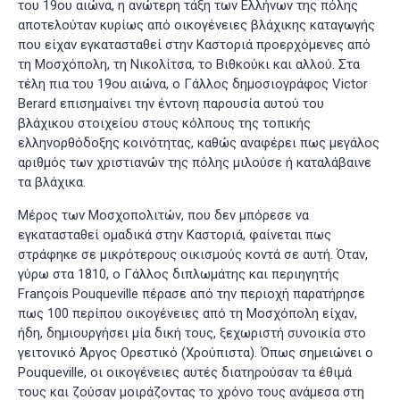
του 19ου αιώνα, η ανώτερη τάξη των Ελλήνων της πόλης
αποτελούταν κυρίως από οικογένειες βλάχικης καταγωγής
που είχαν εγκατασταθεί στην Καστοριά προερχόμενες από
τη Μοσχόπολη, τη Νικολίτσα, το Βιθκούκι και αλλού. Στα
τέλη πια του 19ου αιώνα, ο Γάλλος δημοσιογράφος Victor
Berard επισημαίνει την έντονη παρουσία αυτού του
βλάχικου στοιχείου στους κόλπους της τοπικής
ελληνορθόδοξης κοινότητας, καθώς αναφέρει πως μεγάλος
αριθμός των χριστιανών της πόλης μιλούσε ή καταλάβαινε
τα βλάχικα.
Μέρος των Μοσχοπολιτών, που δεν μπόρεσε να
εγκατασταθεί ομαδικά στην Καστοριά, φαίνεται πως
στράφηκε σε μικρότερους οικισμούς κοντά σε αυτή. Όταν,
γύρω στα 1810, ο Γάλλος διπλωμάτης και περιηγητής
François Pouqueville πέρασε από την περιοχή παρατήρησε
πως 100 περίπου οικογένειες από τη Μοσχόπολη είχαν,
ήδη, δημιουργήσει μία δική τους, ξεχωριστή συνοικία στο
γειτονικό Άργος Ορεστικό (Χρούπιστα). Όπως σημειώνει ο
Pouqueville, οι οικογένειες αυτές διατηρούσαν τα έθιμά
τους και ζούσαν μοιράζοντας το χρόνο τους ανάμεσα στη