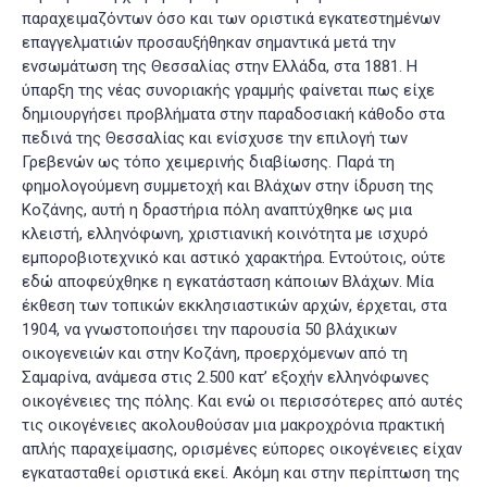
παραχειμαζόντων όσο και των οριστικά εγκατεστημένων
επαγγελματιών προσαυξήθηκαν σημαντικά μετά την
ενσωμάτωση της Θεσσαλίας στην Ελλάδα, στα 1881. Η
ύπαρξη της νέας συνοριακής γραμμής φαίνεται πως είχε
δημιουργήσει προβλήματα στην παραδοσιακή κάθοδο στα
πεδινά της Θεσσαλίας και ενίσχυσε την επιλογή των
Γρεβενών ως τόπο χειμερινής διαβίωσης. Παρά τη
φημολογούμενη συμμετοχή και Βλάχων στην ίδρυση της
Κοζάνης, αυτή η δραστήρια πόλη αναπτύχθηκε ως μια
κλειστή, ελληνόφωνη, χριστιανική κοινότητα με ισχυρό
εμποροβιοτεχνικό και αστικό χαρακτήρα. Εντούτοις, ούτε
εδώ αποφεύχθηκε η εγκατάσταση κάποιων Βλάχων. Μία
έκθεση των τοπικών εκκλησιαστικών αρχών, έρχεται, στα
1904, να γνωστοποιήσει την παρουσία 50 βλάχικων
οικογενειών και στην Κοζάνη, προερχόμενων από τη
Σαμαρίνα, ανάμεσα στις 2.500 κατ’ εξοχήν ελληνόφωνες
οικογένειες της πόλης. Και ενώ οι περισσότερες από αυτές
τις οικογένειες ακολουθούσαν μια μακροχρόνια πρακτική
απλής παραχείμασης, ορισμένες εύπορες οικογένειες είχαν
εγκατασταθεί οριστικά εκεί. Ακόμη και στην περίπτωση της