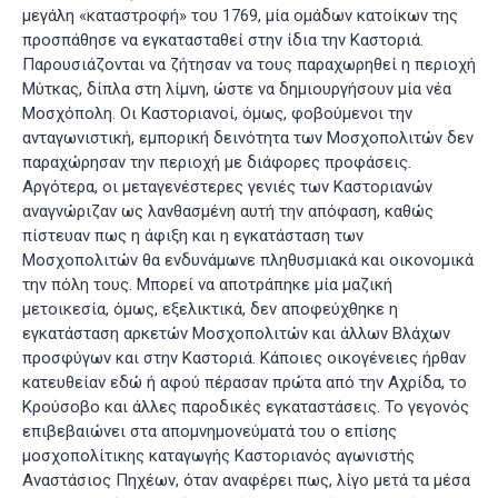
μεγάλη «καταστροφή» του 1769, μία ομάδων κατοίκων της
προσπάθησε να εγκατασταθεί στην ίδια την Καστοριά.
Παρουσιάζονται να ζήτησαν να τους παραχωρηθεί η περιοχή
Μύτκας, δίπλα στη λίμνη, ώστε να δημιουργήσουν μία νέα
Μοσχόπολη. Οι Καστοριανοί, όμως, φοβούμενοι την
ανταγωνιστική, εμπορική δεινότητα των Μοσχοπολιτών δεν
παραχώρησαν την περιοχή με διάφορες προφάσεις.
Αργότερα, οι μεταγενέστερες γενιές των Καστοριανών
αναγνώριζαν ως λανθασμένη αυτή την απόφαση, καθώς
πίστευαν πως η άφιξη και η εγκατάσταση των
Μοσχοπολιτών θα ενδυνάμωνε πληθυσμιακά και οικονομικά
την πόλη τους. Μπορεί να αποτράπηκε μία μαζική
μετοικεσία, όμως, εξελικτικά, δεν αποφεύχθηκε η
εγκατάσταση αρκετών Μοσχοπολιτών και άλλων Βλάχων
προσφύγων και στην Καστοριά. Κάποιες οικογένειες ήρθαν
κατευθείαν εδώ ή αφού πέρασαν πρώτα από την Αχρίδα, το
Κρούσοβο και άλλες παροδικές εγκαταστάσεις. Το γεγονός
επιβεβαιώνει στα απομνημονεύματά του ο επίσης
μοσχοπολίτικης καταγωγής Καστοριανός αγωνιστής
Αναστάσιος Πηχέων, όταν αναφέρει πως, λίγο μετά τα μέσα