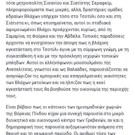
τότε μητροπολίτη Σισανίου και Σιατίστης Σεραφείμ
,
πληροφορούμαστε πως μικρές, αλλά, δραστήριες ομάδες
εδραίων Βλάχων υπήρχαν τόσο στο Τσοτύλι όσο και στη
Σιάτιστα κι, όπως επισημαίνεται, αυτοί οι σταδιακά
αφομοιωμένοι Βλάχοι προέρχονταν, κυρίως, από τη
Σαμαρίνα, τη Φούρκα και την Αβδέλα. Τοπικές παραδόσεις
έρχονται να ενισχύσουν την άποψη πως η βλάχικη
εγκατάσταση στο Τσοτύλι έγινε με τη σύμφωνη γνώμη, με τη
συγκατάθεση ή και με την πρόσκληση ισχυρών τοπικών
μπέηδων. Αυτοί οι ελληνόφωνοι μουσουλμάνοι της
Ανεσελίτσας, γνωστοί και ως Βαλαάδες, παρουσιάζονται να
αναγνώριζαν τις εμπορικές και επαγγελματικές ικανότητες
των Βλάχων μετοίκων και να ήλπιζαν πως η εκεί
εγκατάστασή τους θα βοηθούσε την οικονομία της περιοχής
τους.
Είναι βέβαιο πως οι κάτοικοι των ημινομαδικών χωριών
της Βόρειας Πίνδου είχαν μια συνεχή παρουσία στο μικρό
διοικητικό και οικονομικό κέντρο των Γρεβενών, αν και η
δημογραφική τους παρουσία αυξομειωνόταν ανάμεσα στη
θερινή και τη χειμερινή περίοδο. Οι αριθμοί τόσο των