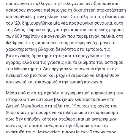
προσφυγικοί σύλλογοι της Πελαγονίας αντιδρούσαν και
ασκούσαν έντονες πιέσεις για τη δικαιότερη αποκατάσταση
και περίθαλψη των μελών τους
. Στα τέλη πια της δεκαετίας
του ’20, δημιουργήθηκε μία νέα προσφυγική συνοικία, αυτή
της Αγίας Παρασκευής, για την αποκατάσταση ενός μέρους
των 600 περίπου οικογενειών που παρέμειναν, τελικά, στη
Φλώρινα. Στις αποσκευές τους μετέφεραν όχι μόνο τη
χαρακτηριστική βλάχικη δεινότητα στο εμπόριο, τις
βιοτεχνικές δραστηριότητες και τα επαγγέλματα της
αγοράς, αλλά και τις γνώσεις και τα βιώματα του αστισμού
του Μοναστηρίου. Δεν άργησαν να επανασυστήσουν τον
πνευματικό βίο τους και μέχρι ένα βαθμό να επιβληθούν
κοινωνικά και οικονομικά στην τοπική κοινωνία
.
Μέσα από αυτή τη, σχεδόν, επιγραμματική παρουσίαση του
ιστορικού των αστικών βλάχικων εγκαταστάσεων στη
Δυτική Μακεδονία, στα τέλη του 19ου και τις αρχές του
20ού αιώνα, μπορούμε να καταλήξουμε στο συμπέρασμα
πως δεν υπήρξαν κάποιοι σταθεροί και μη ανατρέψιμοι
κανόνες οι οποίοι καθόρισαν την εδραίωση και την
ανάπτυξή τους. Απεναντίας, η πορεία των Βλάχων προς