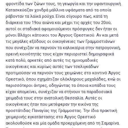
φροντίδα των ζώων τους, τη γεωργία και την υφαντουργική.
Κατασκεύαζαν χονδρά μάλλινα υφάσματα από τα οποία
ράβονταν τα λαϊκά ρούχα. Είναι σίγουρο πως, κατά τη
διάρκεια του 19ου αιώνα και μέχρι τις αρχές του 20ού,
αυτοί οι σταδιακά αφομοιούμενοι πρόσφυγες δεν ήταν οι
μόνοι Βλάχοι κάτοικοι του Άργους Ορεστικού. Αν και μετά
τις μεγάλες εξόδους οι οικογένειες των Γραμμοστιάνων
που συνέχιζαν να περνούν τα καλοκαίρια στην πατρογονική,
ορεινή κοινότητάς τους είχαν περιοριστεί δημογραφικά
κατά πολύ, αρκετές από αυτές τις ημινομαδικές
οικογένειες και κυρίως αυτές των τσελιγκάδων
προτιμούσαν να περνούν τους χειμώνες στο κοντινό Άργος
Ορεστικό, όπου σχημάτιζαν ολόκληρους μαχαλάδες, ενώ οι
περισσότεροι άντρες, οδηγώντας τα όποια κοπάδια τους
είχαν απομείνει, συνέχιζαν να στήνουν τα παραδοσιακά
χειμαδιά τους στην ανατολική Θεσσαλία. Αυτές οι
οικογένειες ήταν που μετέφεραν την εικόνα της
προστάτιδας Παναγίας της Γράμμοστας. Την ίδια πρακτική
χειμερινής εγκατάστασης στο Άργος Ορεστικό
ακολουθούσε και μία ομάδα προερχόμενη από τη Σαμαρίνα.