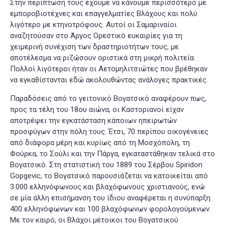
Στην περίπτωση τους έχουμε να κάνουμε περισσότερο με
εμποροβιοτέχνες και επαγγελματίες Βλάχους και πολύ
λιγότερο με κτηνοτρόφους. Αυτοί οι Σαμαριναίοι
αναζητούσαν στο Άργος Ορεστικό ευκαιρίες για τη
χειμερινή συνέχιση των δραστηριοτήτων τους, με
αποτέλεσμα να ριζώσουν οριστικά στη μικρή πολιτεία.
Πολλοί λιγότεροι ήταν οι Αετομηλιτσιώτες που βρέθηκαν
να εγκαθίστανται εδώ ακολουθώντας ανάλογες πρακτικές.
Παραδόσεις από το γειτονικό Βογατσικό αναφέρουν πως,
προς τα τέλη του 18ου αιώνα, οι Καστοριανοί είχαν
αποτρέψει την εγκατάσταση κάποιων ηπειρωτών
προσφύγων στην πόλη τους. Έτσι, 70 περίπου οικογένειες
από διάφορα μέρη και κυρίως από τη Μοσχόπολη, τη
Φούρκα, το Σούλι και την Πάργα, εγκαταστάθηκαν τελικά στο
Βογατσικό
. Στη στατιστική του 1889 του Σέρβου Spiridon
Gopgevic, το Βογατσικό παρουσιάζεται να κατοικείται από
3.000 ελληνόφωνους και βλαχόφωνους χριστιανούς, ενώ
σε μία άλλη επισήμανση του ίδιου αναφέρεται η συνύπαρξη
400 ελληνόφωνων και 100 βλαχόφωνων φορολογούμενων.
Με τον καιρό, οι Βλάχοι μέτοικοι του Βογατσικού