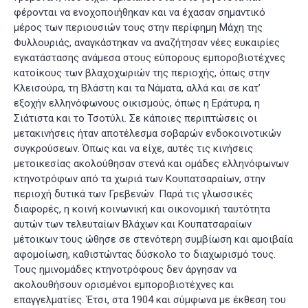
φέρονται να ενοχοποιήθηκαν και να έχασαν σημαντικό
μέρος των περιουσιών τους στην περίφημη Μάχη της
Φυλλουριάς, αναγκάστηκαν να αναζήτησαν νέες ευκαιρίες
εγκατάστασης ανάμεσα στους εύπορους εμποροβιοτέχνες
κατοίκους των βλαχοχωριών της περιοχής, όπως στην
Κλεισούρα, τη Βλάστη και τα Νάματα, αλλά και σε κατ’
εξοχήν ελληνόφωνους οικισμούς, όπως η Εράτυρα, η
Σιάτιστα και το Τσοτύλι. Σε κάποιες περιπτώσεις οι
μετακινήσεις ήταν αποτέλεσμα σοβαρών ενδοκοινοτικών
συγκρούσεων. Όπως και να είχε, αυτές τις κινήσεις
μετοικεσίας ακολούθησαν στενά και ομάδες ελληνόφωνων
κτηνοτρόφων από τα χωριά των Κουπατσαραίων, στην
περιοχή δυτικά των Γρεβενών. Παρά τις γλωσσικές
διαφορές, η κοινή κοινωνική και οικονομική ταυτότητα
αυτών των τελευταίων Βλάχων και Κουπατσαραίων
μέτοικων τους ώθησε σε στενότερη συμβίωση και αμοιβαία
αφομοίωση, καθιστώντας δύσκολο το διαχωρισμό τους.
Τους ημινομάδες κτηνοτρόφους δεν άργησαν να
ακολουθήσουν ορισμένοι εμποροβιοτέχνες και
επαγγελματίες. Έτσι, στα 1904 και σύμφωνα με έκθεση του