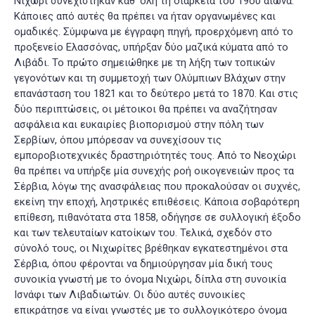
Νιχώρι συνεχίστηκαν καθ’ όλη τη διάρκεια του 19ου αιώνα.
Κάποιες από αυτές θα πρέπει να ήταν οργανωμένες και
ομαδικές. Σύμφωνα με έγγραφη πηγή, προερχόμενη από το
προξενείο Ελασσόνας, υπήρξαν δύο μαζικά κύματα από το
Λιβάδι. Το πρώτο σημειώθηκε με τη λήξη των τοπικών
γεγονότων και τη συμμετοχή των Ολύμπιων Βλάχων στην
επανάσταση του 1821 και το δεύτερο μετά το 1870. Και στις
δύο περιπτώσεις, οι μέτοικοι θα πρέπει να αναζήτησαν
ασφάλεια και ευκαιρίες βιοπορισμού στην πόλη των
Σερβίων, όπου μπόρεσαν να συνεχίσουν τις
εμποροβιοτεχνικές δραστηριότητές τους
. Από το Νεοχώρι
θα πρέπει να υπήρξε μία συνεχής ροή οικογενειών προς τα
Σέρβια, λόγω της ανασφάλειας που προκαλούσαν οι συχνές,
εκείνη την εποχή, ληστρικές επιθέσεις. Κάποια σοβαρότερη
επίθεση, πιθανότατα στα 1858, οδήγησε σε συλλογική έξοδο
και των τελευταίων κατοίκων του. Τελικά, σχεδόν στο
σύνολό τους, οι Νιχωρίτες βρέθηκαν εγκατεστημένοι στα
Σέρβια, όπου φέρονται να δημιούργησαν μία δική τους
συνοικία γνωστή με το όνομα Νιχώρι, δίπλα στη συνοικία
Ισνάφι των Λιβαδιωτών. Οι δύο αυτές συνοικίες
επικράτησε να είναι γνωστές με το συλλογικότερο όνομα