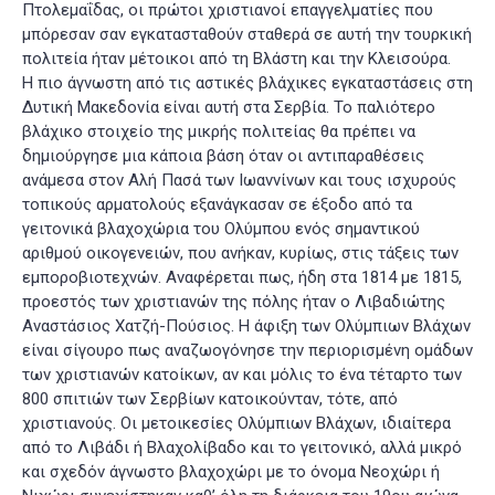
Πτολεμαΐδας, οι πρώτοι χριστιανοί επαγγελματίες που
μπόρεσαν σαν εγκατασταθούν σταθερά σε αυτή την τουρκική
πολιτεία ήταν μέτοικοι από τη Βλάστη και την Κλεισούρα.
Η πιο άγνωστη από τις αστικές βλάχικες εγκαταστάσεις στη
Δυτική Μακεδονία είναι αυτή στα Σερβία. Το παλιότερο
βλάχικο στοιχείο της μικρής πολιτείας θα πρέπει να
δημιούργησε μια κάποια βάση όταν οι αντιπαραθέσεις
ανάμεσα στον Αλή Πασά των Ιωαννίνων και τους ισχυρούς
τοπικούς αρματολούς εξανάγκασαν σε έξοδο από τα
γειτονικά βλαχοχώρια του Ολύμπου ενός σημαντικού
αριθμού οικογενειών, που ανήκαν, κυρίως, στις τάξεις των
εμποροβιοτεχνών. Αναφέρεται πως, ήδη στα 1814 με 1815,
προεστός των χριστιανών της πόλης ήταν ο Λιβαδιώτης
Αναστάσιος Χατζή-Πούσιος. Η άφιξη των Ολύμπιων Βλάχων
είναι σίγουρο πως αναζωογόνησε την περιορισμένη ομάδων
των χριστιανών κατοίκων, αν και μόλις το ένα τέταρτο των
800 σπιτιών των Σερβίων κατοικούνταν, τότε, από
χριστιανούς. Οι μετοικεσίες Ολύμπιων Βλάχων, ιδιαίτερα
από το Λιβάδι ή Βλαχολίβαδο και το γειτονικό, αλλά μικρό
και σχεδόν άγνωστο βλαχοχώρι με το όνομα Νεοχώρι ή