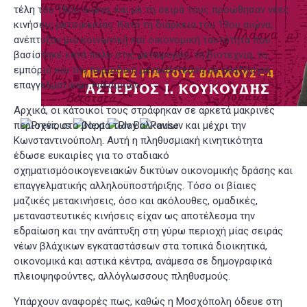
τέλη του 18ου αιώνα, και με τη σειρά τους προώθησαν νέες
κινήσεις μετοικεσίας. Κατά τη διάρκεια του 19ου αιώνα,
ανέπτυξαν μια κοινωνική και οικονομική ταυτότητα που
βασίστηκε κατά πολύ στις μεταφορές, τη βιοτεχνία, το
εμπόριο και την περιοδική μετανάστευση σε αναζήτηση
επαγγελματικών ευκαιριών.
Αρχικά, οι κάτοικοί τους στράφηκαν σε αρκετά μακρινές
περιοχές, στο βορρά των Βαλκανίων και μέχρι την
Κωνσταντινούπολη. Αυτή η πληθυσμιακή κινητικότητα
έδωσε ευκαιρίες για το σταδιακό
σχηματισμόοικογενειακών δικτύων οικονομικής δράσης και
επαγγελματικής αλληλοϋποστήριξης. Τόσο οι βίαιες
μαζικές μετακινήσεις, όσο και ακόλουθες, ομαδικές,
μεταναστευτικές κινήσεις είχαν ως αποτέλεσμα την
εδραίωση και την ανάπτυξη στη γύρω περιοχή μίας σειράς
νέων βλάχικων εγκαταστάσεων στα τοπικά διοικητικά,
οικονομικά και αστικά κέντρα, ανάμεσα σε δημογραφικά
πλειοψηφούντες, αλλόγλωσσους πληθυσμούς.
Υπάρχουν αναφορές πως, καθώς η Μοσχόπολη όδευε στη