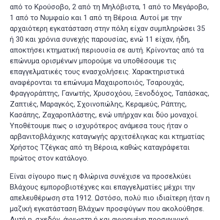
από το Κρούσοβο, 2 από τη Μηλόβιστα, 1 από το Μεγάροβο,
1 από το Νυμφαίο και 1 από τη Βέροια. Αυτοί με την
αρχαιότερη εγκατάσταση στην πόλη είχαν συμπληρώσει 35
ή 30 και χρόνια συνεχής παρουσίας, ενώ 11 είχαν, ήδη,
αποκτήσει κτηματική περιουσία σε αυτή. Κρίνοντας από τα
επώνυμα ορισμένων μπορούμε να υποθέσουμε τις
επαγγελματικές τους ενασχολήσεις. Χαρακτηριστικά
αναφέρονται τα επώνυμα Μαχαιροποιός, Τσαρουχάς,
Φραγγοράπτης, Γανωτής, Χρυσοχόου, Ξενοδόχος, Ταπάσκας,
Ζαπτιές, Μαραγκός, Σχοινοπώλης, Κεραμεύς, Ράπτης,
Κασάπης, Ζαχαροπλάστης, ενώ υπήρχαν και δύο μοναχοί.
Υποθέτουμε πως ο ισχυρότερος ανάμεσα τους ήταν ο
αρβανιτοβλάχικης καταγωγής αρχιτσέλιγκας και κτηματίας
Χρήστος Τζέγκας από τη Βέροια, καθώς καταγράφεται
πρώτος στον κατάλογο.
Είναι σίγουρο πως η Φλώρινα συνέχισε να προσελκύει
Βλάχους εμποροβιοτέχνες και επαγγελματίες μέχρι την
απελευθέρωση στα 1912. Ωστόσο, πολύ πιο ιδιαίτερη ήταν η
μαζική εγκατάσταση Βλάχων προσφύγων που ακολούθησε.
Αυτή η, σχεδόν, άγνωστη ή και αγνοημένη προσφυγική