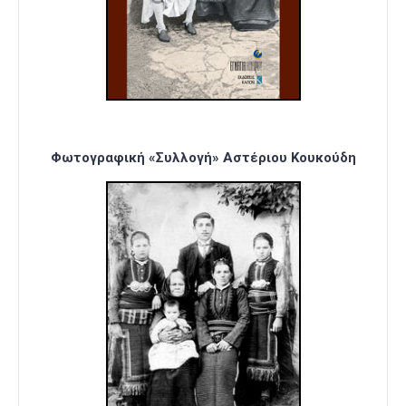
Φωτογραφική «Συλλογή» Αστέριου Κουκούδη