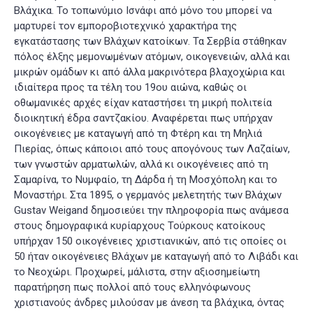
Βλάχικα
. Το τοπωνύμιο Ισνάφι από μόνο του μπορεί να
μαρτυρεί τον εμποροβιοτεχνικό χαρακτήρα της
εγκατάστασης των Βλάχων κατοίκων. Τα Σερβία στάθηκαν
πόλος έλξης μεμονωμένων ατόμων, οικογενειών, αλλά και
μικρών ομάδων κι από άλλα μακρινότερα βλαχοχώρια και
ιδιαίτερα προς τα τέλη του 19ου αιώνα, καθώς οι
οθωμανικές αρχές είχαν καταστήσει τη μικρή πολιτεία
διοικητική έδρα σαντζακίου. Αναφέρεται πως υπήρχαν
οικογένειες με καταγωγή από τη Φτέρη και τη Μηλιά
Πιερίας, όπως κάποιοι από τους απογόνους των Λαζαίων,
των γνωστών αρματωλών, αλλά κι οικογένειες από τη
Σαμαρίνα, το Νυμφαίο, τη Δάρδα ή τη Μοσχόπολη και το
Μοναστήρι. Στα 1895, ο γερμανός μελετητής των Βλάχων
Gustav Weigand δημοσιεύει την πληροφορία πως ανάμεσα
στους δημογραφικά κυρίαρχους Τούρκους κατοίκους
υπήρχαν 150 οικογένειες χριστιανικών, από τις οποίες οι
50 ήταν οικογένειες Βλάχων με καταγωγή από το Λιβάδι και
το Νεοχώρι. Προχωρεί, μάλιστα, στην αξιοσημείωτη
παρατήρηση πως πολλοί από τους ελληνόφωνους
χριστιανούς άνδρες μιλούσαν με άνεση τα βλάχικα, όντας