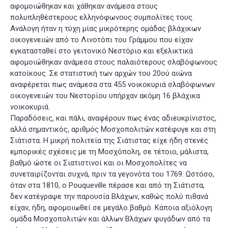
αφομοιώθηκαν και χάθηκαν ανάμεσα στους
πολυπληθέστερους ελληνόφωνους συμπολίτες τους.
Ανάλογη ήταν η τύχη μίας μικρότερης ομάδας βλάχικων
οικογενειών από το Λινοτόπι του Γράμμου που είχαν
εγκατασταθεί στο γειτονικό Νεστόριο και εξελικτικά
αφομοιώθηκαν ανάμεσα στους παλαιότερους σλαβόφωνους
κατοίκους. Σε στατιστική των αρχών του 20ού αιώνα
αναφέρεται πως ανάμεσα στα 455 νοικοκυριά σλαβόφωνων
οικογενειών του Νεστορίου υπήρχαν ακόμη 16 βλάχικα
νοικοκυριά.
Παραδόσεις, και πάλι, αναφέρουν πως ένας αδιευκρίνιστος,
αλλά σημαντικός, αριθμός Μοσχοπολιτών κατέφυγε και στη
Σιάτιστα. Η μικρή πολιτεία της Σιάτιστας είχε ήδη στενές
εμπορικές σχέσεις με τη Μοσχόπολη, σε τέτοιο, μάλιστα,
βαθμό ώστε οι Σιατιστινοί και οι Μοσχοπολίτες να
συνεταιρίζονται συχνά, πριν τα γεγονότα του 1769
. Ωστόσο,
όταν στα 1810, ο Pouqueville πέρασε και από τη Σιάτιστα,
δεν κατέγραψε την παρουσία Βλάχων, καθώς πολύ πιθανά
είχαν, ήδη, αφομοιωθεί σε μεγάλο βαθμό. Κάποια αξιόλογη
ομάδα Μοσχοπολιτών και άλλων Βλάχων φυγάδων από τα