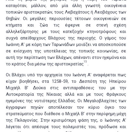
καταγόταν, μάλλον, από μία άλλη γνωστή οικογένεια
τοπικών αριστοκρατών, τους Λεβαχάτους ή Λεοβάχους των
Θηβών. Οι μεγάλες περιουσίες τέτοιων οικογενειών σε
κτήματα και ζώα τις έφερνε σε στενή σχέση
αλληλεξάρτησης με τους κατεξοχήν κτηνοτρόφους και
συχνά απείθαρχους Βλάχους της περιοχής. Ο γάμος του
Ιωάννη Α’ με κόρη των Ταρωνάδων μοιάζει να αποσκοπούσε
σε ενίσχυση της υποτέλειας της τοπικής κοινωνίας, σε
αυτή την περίπτωση των Βλάχων, απέναντι στον ηγεμόνα και
15
το κράτος δια μέσω της αριστοκρατίας
.
Οι Βλάχοι υπό την αρχηγεία του Ιωάννη Α' αναφέρεται πως
είχαν βοηθήσει, στα 1258-59, το Δεσπότη της Ηπείρου
Μιχαήλ Β’ Δούκα στις αντιπαραθέσεις του με την
Αυτοκρατορία της Νίκαιας αλλά και με τους Φράγκους
ηγεμόνες της νοτιότερης Ελλάδας. Οι Μεγαλοβλαχίτες των
έγγραφων πηγών αποτέλεσαν τον κύριο όγκο του
στρατεύματος που διέθεσε ο Μιχαήλ Β’ στην περίφημη μάχη
της Πελαγονίας. Στην κρισιμότερη φάση της, ο Ιωάννης Α’
λέγεται ότι απέσυρε τους πολεμιστές του, πρόδωσε και