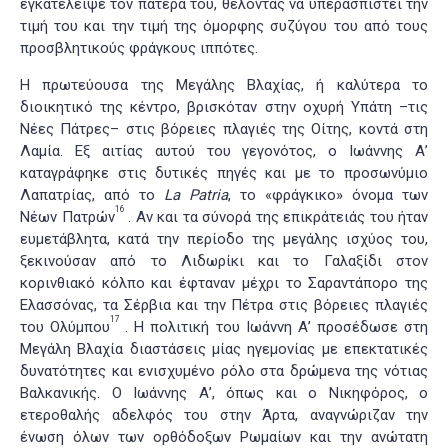
εγκατέλειψε τον πατέρα του, θέλοντας να υπερασπιστεί την
τιμή του και την τιμή της όμορφης συζύγου του από τους
προσβλητικούς φράγκους ιππότες.
Η πρωτεύουσα της Μεγάλης Βλαχίας, ή καλύτερα το
διοικητικό της κέντρο, βρισκόταν στην οχυρή Υπάτη –τις
Νέες Πάτρες– στις βόρειες πλαγιές της Οίτης, κοντά στη
Λαμία. Εξ αιτίας αυτού του γεγονότος, ο Ιωάννης Α’
καταγράφηκε στις δυτικές πηγές και με το προσωνύμιο
Λαπατρίας, από το
La Patria
, το «φράγκικο» όνομα των
16
Νέων Πατρών
. Αν και τα σύνορά της επικράτειάς του ήταν
ευμετάβλητα, κατά την περίοδο της μεγάλης ισχύος του,
ξεκινούσαν από το Λιδωρίκι και το Γαλαξίδι στον
κορινθιακό κόλπο και έφταναν μέχρι το Σαραντάπορο της
Ελασσόνας, τα Σέρβια και την Πέτρα στις βόρειες πλαγιές
17
του Ολύμπου
. Η πολιτική του Ιωάννη Α’ προσέδωσε στη
Μεγάλη Βλαχία διαστάσεις μίας ηγεμονίας με επεκτατικές
δυνατότητες και ενισχυμένο ρόλο στα δρώμενα της νότιας
Βαλκανικής. Ο Ιωάννης Α’, όπως και ο Νικηφόρος, ο
ετεροθαλής αδελφός του στην Άρτα, αναγνώριζαν την
ένωση όλων των ορθόδοξων Ρωμαίων και την ανώτατη