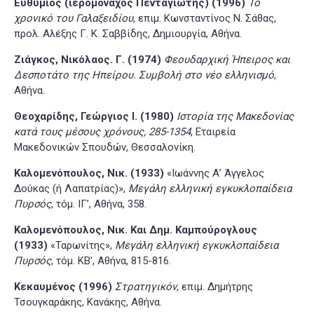
Ευθύμιος (ιερομόναχος Πενταγιώτης) (1996)
Το
χρονικό του Γαλαξειδίου
, επιμ. Κωνσταντίνος Ν. Σάθας,
προλ. Αλέξης Γ. Κ. Σαββίδης, Δημιουργία, Αθήνα.
Ζιάγκος, Νικόλαος. Γ. (1974)
Φεουδαρχική Ήπειρος και
Δεσποτάτο της Ηπείρου. Συμβολή στο νέο ελληνισμό
,
Αθήνα.
Θεοχαρίδης, Γεώργιος Ι. (1980)
Ιστορία της Μακεδονίας
κατά τους μέσους χρόνους, 285-1354
, Εταιρεία
Μακεδονικών Σπουδών, Θεσσαλονίκη.
Καλομενόπουλος, Νικ. (1933)
«Ιωάννης Α’ Άγγελος
Δούκας (ή Λαπατρίας)»,
Μεγάλη ελληνική εγκυκλοπαίδεια
Πυρσός
, τόμ. ΙΓ’, Αθήνα, 358.
Καλομενόπουλος, Νικ. Και Δημ. Καμπούρογλους
(1933)
«Ταρωνίτης»,
Μεγάλη ελληνική εγκυκλοπαίδεια
Πυρσός
, τόμ. ΚΒ’, Αθήνα, 815-816.
Κεκαυμένος (1996)
Στρατηγικόν
, επιμ. Δημήτρης
Τσουγκαράκης, Κανάκης, Αθήνα.