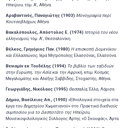
Ηπείρου
, τόμ. Α’, Αθήνα.
Αραβαντινός, Παναγιώτης (1903)
Μονογραφία περί
Κουτσοβλάχων
, Αθήνα.
Βακαλόπουλος, Απόστολος Ε. (1974)
Ιστορία του νέου
ελληνισμού
, τόμ. Α’, Θεσσαλονίκη.
Βέλκος, Γρηγόριος Παν. (1980)
Η επισκοπή Δομενίκου
και Ελλασσώνος
, Ιερά Μητρόπολης Ελασσόνας, Ελασσόνα.
Βενιαμίν εκ Τουδέλης (1994)
Το βιβλίο των ταξιδιών
στην Ευρώπη, την Ασία και την Αφρική
, επιμ. Κοσμάς
Μεγαλομάτης και Αλέξης Σαββίδης, Στοχαστής, Αθήνα.
Γεωργιάδης, Νικόλαος (1995)
Θεσσαλία
, Έλλα, Λάρισα.
Δήμου, Βασίλειος Απ., (1990)
«Εθνολογικά στοιχεία στα
έργα του Δημητρίου Χωματιανού» στο
Πρακτικά διεθνούς
συμποσίου για το Δεσποτάτο της Ηπείρου
,
Μουσικοφιλολογικός Σύλλογος Άρτης «Ο Σκουφάς», Άρτα.