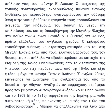
ανήλικος γιος του Ιωάννης Β’ Δούκας. Οι άρχοντες της
τοπικής αριστοκρατίας, ακολουθώντας πιθανόν εντολές
διαθήκης, μα περισσότερο αναγνωρίζοντας την αδύναμη
θέση στην οποία βρέθηκε η ηγεμονία τους, προσκάλεσαν και
ανέθεσαν την κηδεμονία του Ιωάννη Β’, μέχρι την
ενηλικίωσή του, και τη διακυβέρνηση της Μεγάλης Βλαχίας
στο Δούκα των Αθηνών Γκουίδων B’ (Γκιγιό) ντε λα Ρος,
πρώτο εξάδελφο του ανήλικου ηγεμόνα. Ο κηδεμόνας
τοποθέτησε αμέσως ως στρατάρχη-αντιπρόσωπό του στη
Μεγάλη Βλαχία έναν από τους έλληνες βαρόνους του, τον
Βουκομίτη, και ανέλαβε να εξουδετερώσει με επιτυχία την
εισβολή της Άννας Παλαιολογίνας από το Δεσποτάτο της
Ηπείρου, που είχε περάσει πάνω από την Πίνδο και είχε
φτάσει μέχρι το Φανάρι. Όταν ο Ιωάννης Β’ ενηλικιώθηκε,
επιχείρησε να ανακτήσει την ανεξαρτησία του από το
δουκάτο της Αθήνας. Αναζητώντας συμμάχους, στράφηκε
προς τον βυζαντινό Αυτοκράτορα Ανδρόνικο Β’ Παλαιολόγο
και το 1309 (ή το 1315) νυμφεύτηκε την Ειρήνη, μία νόθα
αυτοκρατορική κόρη, παίρνοντας και αυτός τον τίτλο του
28
σεβαστοκράτορα
. Μπορεί να απαλλάχθηκε για λίγο από