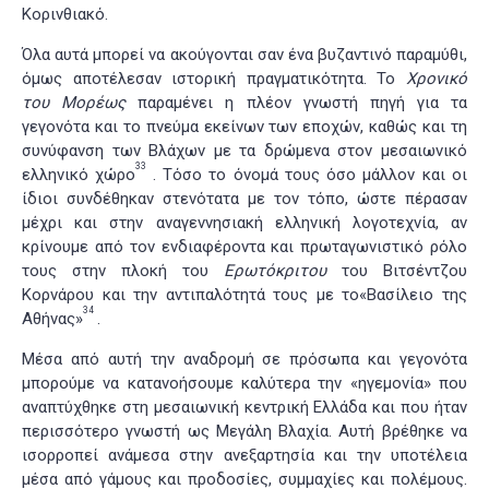
Κορινθιακό.
Όλα αυτά μπορεί να ακούγονται σαν ένα βυζαντινό παραμύθι,
όμως αποτέλεσαν ιστορική πραγματικότητα. Το
Χρονικό
του Μορέως
παραμένει η πλέον γνωστή πηγή για τα
γεγονότα και το πνεύμα εκείνων των εποχών, καθώς και τη
συνύφανση των Βλάχων με τα δρώμενα στον μεσαιωνικό
33
ελληνικό χώρο
. Τόσο το όνομά τους όσο μάλλον και οι
ίδιοι συνδέθηκαν στενότατα με τον τόπο, ώστε πέρασαν
μέχρι και στην αναγεννησιακή ελληνική λογοτεχνία, αν
κρίνουμε από τον ενδιαφέροντα και πρωταγωνιστικό ρόλο
τους στην πλοκή του
Ερωτόκριτου
του Βιτσέντζου
Κορνάρου και την αντιπαλότητά τους με το«Βασίλειο της
34
Αθήνας»
.
Μέσα από αυτή την αναδρομή σε πρόσωπα και γεγονότα
μπορούμε να κατανοήσουμε καλύτερα την «ηγεμονία» που
αναπτύχθηκε στη μεσαιωνική κεντρική Ελλάδα και που ήταν
περισσότερο γνωστή ως Μεγάλη Βλαχία. Αυτή βρέθηκε να
ισορροπεί ανάμεσα στην ανεξαρτησία και την υποτέλεια
μέσα από γάμους και προδοσίες, συμμαχίες και πολέμους.