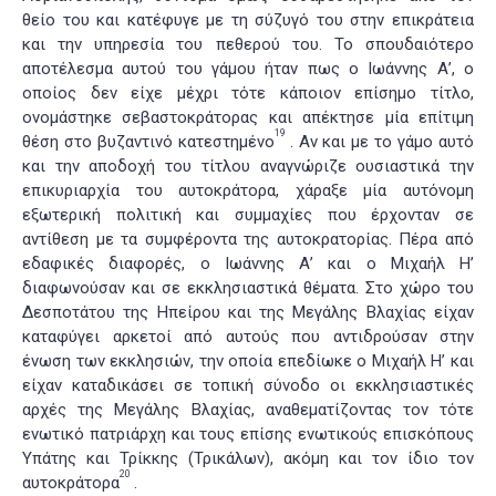
θείο του και κατέφυγε με τη σύζυγό του στην επικράτεια
και την υπηρεσία του πεθερού του. Το σπουδαιότερο
αποτέλεσμα αυτού του γάμου ήταν πως ο Ιωάννης Α’, ο
οποίος δεν είχε μέχρι τότε κάποιον επίσημο τίτλο,
ονομάστηκε σεβαστοκράτορας και απέκτησε μία επίτιμη
19
θέση στο βυζαντινό κατεστημένο
. Αν και με το γάμο αυτό
και την αποδοχή του τίτλου αναγνώριζε ουσιαστικά την
επικυριαρχία του αυτοκράτορα, χάραξε μία αυτόνομη
εξωτερική πολιτική και συμμαχίες που έρχονταν σε
αντίθεση με τα συμφέροντα της αυτοκρατορίας. Πέρα από
εδαφικές διαφορές, ο Ιωάννης Α’ και ο Μιχαήλ Η’
διαφωνούσαν και σε εκκλησιαστικά θέματα. Στο χώρο του
Δεσποτάτου της Ηπείρου και της Μεγάλης Βλαχίας είχαν
καταφύγει αρκετοί από αυτούς που αντιδρούσαν στην
ένωση των εκκλησιών, την οποία επεδίωκε ο Μιχαήλ Η’ και
είχαν καταδικάσει σε τοπική σύνοδο οι εκκλησιαστικές
αρχές της Μεγάλης Βλαχίας, αναθεματίζοντας τον τότε
ενωτικό πατριάρχη και τους επίσης ενωτικούς επισκόπους
Υπάτης και Τρίκκης (Τρικάλων), ακόμη και τον ίδιο τον
20
αυτοκράτορα
.