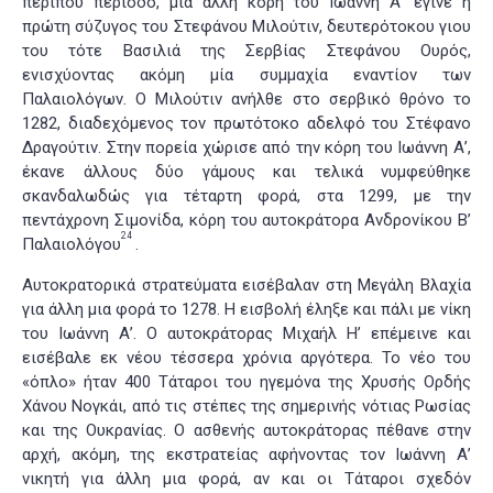
περίπου περίοδο, μία άλλη κόρη του Ιωάννη Α’ έγινε η
πρώτη σύζυγος του Στεφάνου Μιλούτιν, δευτερότοκου γιου
του τότε Βασιλιά της Σερβίας Στεφάνου Ουρός,
ενισχύοντας ακόμη μία συμμαχία εναντίον των
Παλαιολόγων. Ο Μιλούτιν ανήλθε στο σερβικό θρόνο το
1282, διαδεχόμενος τον πρωτότοκο αδελφό του Στέφανο
Δραγούτιν. Στην πορεία χώρισε από την κόρη του Ιωάννη Α’,
έκανε άλλους δύο γάμους και τελικά νυμφεύθηκε
σκανδαλωδώς για τέταρτη φορά, στα 1299, με την
πεντάχρονη Σιμονίδα, κόρη του αυτοκράτορα Ανδρονίκου Β’
24
Παλαιολόγου
.
Αυτοκρατορικά στρατεύματα εισέβαλαν στη Μεγάλη Βλαχία
για άλλη μια φορά το 1278. Η εισβολή έληξε και πάλι με νίκη
του Ιωάννη Α’. Ο αυτοκράτορας Μιχαήλ Η’ επέμεινε και
εισέβαλε εκ νέου τέσσερα χρόνια αργότερα. Το νέο του
«όπλο» ήταν 400 Τάταροι του ηγεμόνα της Χρυσής Ορδής
Χάνου Νογκάι, από τις στέπες της σημερινής νότιας Ρωσίας
και της Ουκρανίας. Ο ασθενής αυτοκράτορας πέθανε στην
αρχή, ακόμη, της εκστρατείας αφήνοντας τον Ιωάννη Α’
νικητή για άλλη μια φορά, αν και οι Τάταροι σχεδόν