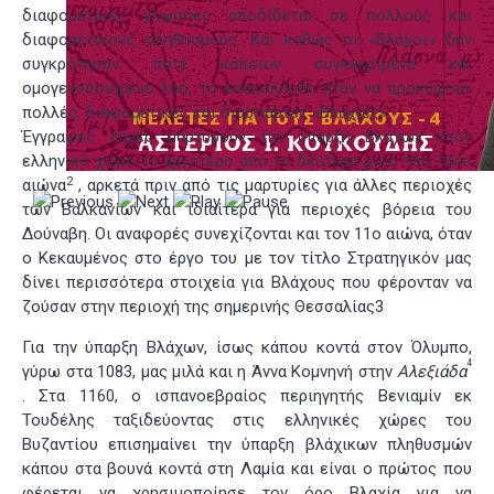
διαφορετικές γλώσσες αποδίδεται σε πολλούς και
διαφορετικούς πληθυσμούς. Και καθώς οι «Βλάχοι» δεν
συγκρότησαν ποτέ κάποιον συγκεκριμένο και
ομογενοποιημένο λαό, το επακόλουθο ήταν να προκύψουν
πολλές, διαφορετικές και διάσπαρτες «Βλαχίες».
Έγγραφες πηγές μαρτυρούν την ύπαρξη Βλάχων στον
ελληνικό χώρο το αργότερο από το δεύτερο μισό του 10ου
2
αιώνα
, αρκετά πριν από τις μαρτυρίες για άλλες περιοχές
των Βαλκανίων και ιδιαίτερα για περιοχές βόρεια του
Δούναβη. Οι αναφορές συνεχίζονται και τον 11ο αιώνα, όταν
ο Κεκαυμένος στο έργο του με τον τίτλο Στρατηγικόν μας
δίνει περισσότερα στοιχεία για Βλάχους που φέρονταν να
ζούσαν στην περιοχή της σημερινής Θεσσαλίας
3
Για την ύπαρξη Βλάχων, ίσως κάπου κοντά στον Όλυμπο,
4
γύρω στα 1083, μας μιλά και η Άννα Κομνηνή στην
Αλεξιάδα
. Στα 1160, ο ισπανοεβραίος περιηγητής Βενιαμίν εκ
Τουδέλης ταξιδεύοντας στις ελληνικές χώρες του
Βυζαντίου επισημαίνει την ύπαρξη βλάχικων πληθυσμών
κάπου στα βουνά κοντά στη Λαμία και είναι ο πρώτος που
φέρεται να χρησιμοποίησε τον όρο Βλαχία για να