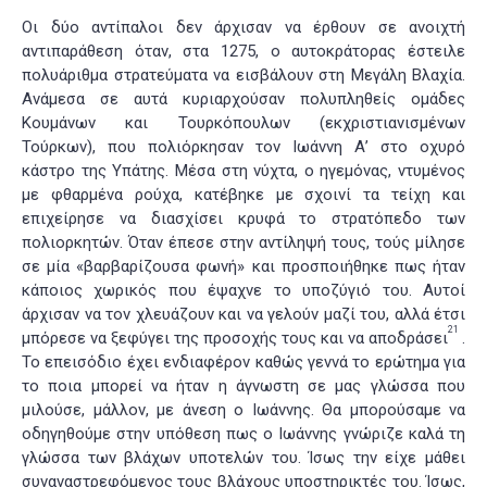
Οι δύο αντίπαλοι δεν άρχισαν να έρθουν σε ανοιχτή
αντιπαράθεση όταν, στα 1275, ο αυτοκράτορας έστειλε
πολυάριθμα στρατεύματα να εισβάλουν στη Μεγάλη Βλαχία.
Ανάμεσα σε αυτά κυριαρχούσαν πολυπληθείς ομάδες
Κουμάνων και Τουρκόπουλων (εκχριστιανισμένων
Τούρκων), που πολιόρκησαν τον Ιωάννη Α’ στο οχυρό
κάστρο της Υπάτης. Μέσα στη νύχτα, ο ηγεμόνας, ντυμένος
με φθαρμένα ρούχα, κατέβηκε με σχοινί τα τείχη και
επιχείρησε να διασχίσει κρυφά το στρατόπεδο των
πολιορκητών. Όταν έπεσε στην αντίληψή τους, τούς μίλησε
σε μία «βαρβαρίζουσα φωνή» και προσποιήθηκε πως ήταν
κάποιος χωρικός που έψαχνε το υποζύγιό του. Αυτοί
άρχισαν να τον χλευάζουν και να γελούν μαζί του, αλλά έτσι
21
μπόρεσε να ξεφύγει της προσοχής τους και να αποδράσει
.
Το επεισόδιο έχει ενδιαφέρον καθώς γεννά το ερώτημα για
το ποια μπορεί να ήταν η άγνωστη σε μας γλώσσα που
μιλούσε, μάλλον, με άνεση ο Ιωάννης. Θα μπορούσαμε να
οδηγηθούμε στην υπόθεση πως ο Ιωάννης γνώριζε καλά τη
γλώσσα των βλάχων υποτελών του. Ίσως την είχε μάθει
συναναστρεφόμενος τους βλάχους υποστηρικτές του. Ίσως,