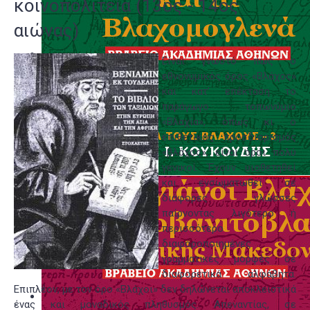
κοινοπολιτεία (13ος - 14ος
αιώνας)
Είναι γνωστό πως ο
εθνονυμικός όρος «Βλάχος»
και κατ’ επέκταση το
παράγωγο τοπωνύμιο
«Βλαχία», όπως κι ο
επιθετικός προσδιορισμός
«βλάχος», είναι όροι πολύ
γενικοί. Έχουν υιοθετηθεί
και ενσωματωθεί σε
διάφορες γλώσσες
παίρνοντας λιγότερο ή
περισσότερο
διαφοροποιημένες
γραμματικές μορφές σε
διαφορετικά αλφάβητα.
Επιπλέον, με τον όρο «Βλάχοι» δεν δηλώνεται αποκλειστικά
ένας και μοναδικός πληθυσμός. Απεναντίας, σε