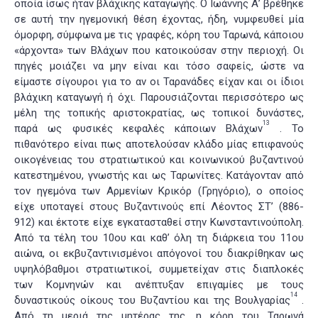
οποία ίσως ήταν βλάχικης καταγωγής. Ο Ιωάννης Α’ βρέθηκε
σε αυτή την ηγεμονική θέση έχοντας, ήδη, νυμφευθεί μία
όμορφη, σύμφωνα με τις γραφές, κόρη του Ταρωνά, κάποιου
«άρχοντα» των Βλάχων που κατοικούσαν στην περιοχή. Οι
πηγές μοιάζει να μην είναι και τόσο σαφείς, ώστε να
είμαστε σίγουροι για το αν οι Ταρανάδες είχαν και οι ίδιοι
βλάχικη καταγωγή ή όχι. Παρουσιάζονται περισσότερο ως
μέλη της τοπικής αριστοκρατίας, ως τοπικοί δυνάστες,
13
παρά ως φυσικές κεφαλές κάποιων Βλάχων
. Το
πιθανότερο είναι πως αποτελούσαν κλάδο μίας επιφανούς
οικογένειας του στρατιωτικού και κοινωνικού βυζαντινού
κατεστημένου, γνωστής και ως Ταρωνίτες. Κατάγονταν από
τον ηγεμόνα των Αρμενίων Κρικόρ (Γρηγόριο), ο οποίος
είχε υποταγεί στους Βυζαντινούς επί Λέοντος ΣΤ’ (886-
912) και έκτοτε είχε εγκατασταθεί στην Κωνσταντινούπολη.
Από τα τέλη του 10ου και καθ’ όλη τη διάρκεια του 11ου
αιώνα, οι εκβυζαντινισμένοι απόγονοί του διακρίθηκαν ως
υψηλόβαθμοι στρατιωτικοί, συμμετείχαν στις διαπλοκές
των Κομνηνών και ανέπτυξαν επιγαμίες με τους
14
δυναστικούς οίκους του Βυζαντίου και της Βουλγαρίας
.
Από τη μεριά της μητέρας της, η κόρη του Ταρωνά