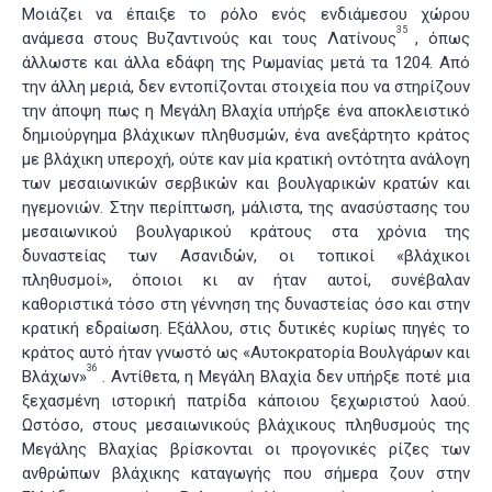
Μοιάζει να έπαιξε το ρόλο ενός ενδιάμεσου χώρου
35
ανάμεσα στους Βυζαντινούς και τους Λατίνους
, όπως
άλλωστε και άλλα εδάφη της Ρωμανίας μετά τα 1204. Από
την άλλη μεριά, δεν εντοπίζονται στοιχεία που να στηρίζουν
την άποψη πως η Μεγάλη Βλαχία υπήρξε ένα αποκλειστικό
δημιούργημα βλάχικων πληθυσμών, ένα ανεξάρτητο κράτος
με βλάχικη υπεροχή, ούτε καν μία κρατική οντότητα ανάλογη
των μεσαιωνικών σερβικών και βουλγαρικών κρατών και
ηγεμονιών. Στην περίπτωση, μάλιστα, της ανασύστασης του
μεσαιωνικού βουλγαρικού κράτους στα χρόνια της
δυναστείας των Ασανιδών, οι τοπικοί «βλάχικοι
πληθυσμοί», όποιοι κι αν ήταν αυτοί, συνέβαλαν
καθοριστικά τόσο στη γέννηση της δυναστείας όσο και στην
κρατική εδραίωση. Εξάλλου, στις δυτικές κυρίως πηγές το
κράτος αυτό ήταν γνωστό ως «Αυτοκρατορία Βουλγάρων και
36
Βλάχων»
. Αντίθετα, η Μεγάλη Βλαχία δεν υπήρξε ποτέ μια
ξεχασμένη ιστορική πατρίδα κάποιου ξεχωριστού λαού.
Ωστόσο, στους μεσαιωνικούς βλάχικους πληθυσμούς της
Μεγάλης Βλαχίας βρίσκονται οι προγονικές ρίζες των
ανθρώπων βλάχικης καταγωγής που σήμερα ζουν στην