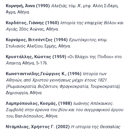
Κομνηνή, Άννα (1990)
Αλεξιάς
, τόμ. Α’, μτφ. Αλόη Σιδέρη,
Άγρα, Αθήνα.
Κορδάτος, Γιάννης (1960)
Ιστορία της επαρχίας Βόλου και
Αγιάς
, 20ός Αιώνας, Αθήνα.
Κορνάρος, Βιτσέντζος (1994)
Ερωτόκριτος
, επιμ.
Στυλιανός Αλεξίου, Ερμής, Αθήνα.
Κρυστάλλης, Κώστας (1959)
«Οι Βλάχοι της Πίνδου» στο
Άπαντα
, Αθήνα, 5-176.
Κωνσταντινίδης,Γεώργιος Κ., (1996)
Ιστορία των
Αθηνών, από Χριστού γεννήσεως μέχρι έτους 1821
(Ρωμαιοκρατία, Βυζάντιον, Φραγκοκρατία, Τουρκοκρατία)
,
Δημιουργία, Αθήνα.
Λαμπρόπουλος, Κοσμάς, (1988)
Ιωάννης Απόκαυκος.
Συμβολή στην έρευνα του βίου και του συγγραφικού έργου
του
, Βασιλόπουλος, Αθήνα.
Ντάμπλιας
,
Χρήστος Γ. (2002)
Η ιστορία της Θεσσαλίας