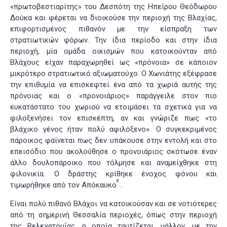
«πρωτοβεστιαρίτης» του Δεσπότη της Ηπείρου Θεόδωρου
Δούκα και φέρεται να διοικούσε την περιοχή της Βλαχίας,
επιφορτισμένος πιθανόν με την είσπραξη των
στρατιωτικών φόρων. Την ίδια περίοδο και στην ίδια
περιοχή, μία ομάδα οικισμών που κατοικούνταν από
Βλάχους είχαν παραχωρηθεί ως «πρόνοια» σε κάποιον
μικρότερο στρατιωτικό αξιωματούχο. Ο Χωνιάτης εξέφρασε
την επιθυμία να επισκεφτεί ένα από τα χωριά αυτής της
πρόνοιας και ο «προνοιάριος» παράγγειλε στον πιο
ευκατάστατο του χωριού να ετοιμάσει τα σχετικά για να
φιλοξενήσει τον επισκέπτη, αν και γνώριζε πως «το
βλάχικο γένος ήταν πολύ αφιλόξενο». Ο συγκεκριμένος
πάροικος φαίνεται πως δεν υπάκουσε στην εντολή και στο
επεισόδιο που ακολούθησε ο προνοιάριος σκότωσε έναν
άλλο δουλοπάροικο που τόλμησε και αναμείχθηκε στη
φιλονικία. Ο δράστης κρίθηκε ένοχος φόνου και
8
τιμωρήθηκε από τον Απόκαυκο
.
Είναι πολύ πιθανό Βλάχοι να κατοικούσαν και σε νοτιότερες
από τη σημερινή Θεσσαλία περιοχές, όπως στην περιοχή
της Βελεχατουΐας, η οποία ταυτίζεται, μάλλον, με την