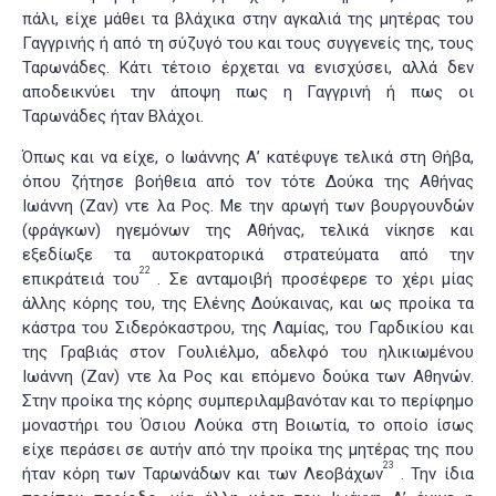
πάλι, είχε μάθει τα βλάχικα στην αγκαλιά της μητέρας του
Γαγγρινής ή από τη σύζυγό του και τους συγγενείς της, τους
Ταρωνάδες. Κάτι τέτοιο έρχεται να ενισχύσει, αλλά δεν
αποδεικνύει την άποψη πως η Γαγγρινή ή πως οι
Ταρωνάδες ήταν Βλάχοι.
Όπως και να είχε, ο Ιωάννης Α’ κατέφυγε τελικά στη Θήβα,
όπου ζήτησε βοήθεια από τον τότε Δούκα της Αθήνας
Ιωάννη (Ζαν) ντε λα Ρος. Με την αρωγή των βουργουνδών
(φράγκων) ηγεμόνων της Αθήνας, τελικά νίκησε και
εξεδίωξε τα αυτοκρατορικά στρατεύματα από την
22
επικράτειά του
. Σε ανταμοιβή προσέφερε το χέρι μίας
άλλης κόρης του, της Ελένης Δούκαινας, και ως προίκα τα
κάστρα του Σιδερόκαστρου, της Λαμίας, του Γαρδικίου και
της Γραβιάς στον Γουλιέλμο, αδελφό του ηλικιωμένου
Ιωάννη (Ζαν) ντε λα Ρος και επόμενο δούκα των Αθηνών.
Στην προίκα της κόρης συμπεριλαμβανόταν και το περίφημο
μοναστήρι του Όσιου Λούκα στη Βοιωτία, το οποίο ίσως
είχε περάσει σε αυτήν από την προίκα της μητέρας της που
23
ήταν κόρη των Ταρωνάδων και των Λεοβάχων
. Την ίδια