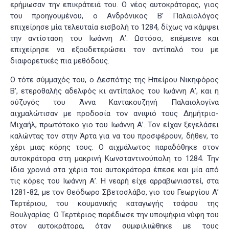
ερήμωσαν την επικράτειά του. Ο νέος αυτοκράτορας, γιος
του προηγουμένου, ο Ανδρόνικος Β’ Παλαιολόγος
επιχείρησε μία τελευταία εισβολή το 1284, δίχως να κάμψει
την αντίσταση του Ιωάννη Α’. Ωστόσο, επέμεινε και
επιχείρησε να εξουδετερώσει τον αντίπαλό του με
διαφορετικές πια μεθόδους.
Ο τότε σύμμαχός του, ο Δεσπότης της Ηπείρου Νικηφόρος
Β’, ετεροθαλής αδελφός κι αντίπαλος του Ιωάννη Α’, και η
σύζυγός του Άννα Καντακουζηνή Παλαιολογίνα
αιχμαλώτισαν με προδοσία τον ανιψιό τους Δημήτριο-
Μιχαήλ, πρωτότοκο γιο του Ιωάννη Α’. Τον είχαν ξεγελάσει
καλώντας τον στην Άρτα για να του προσφέρουν, δήθεν, το
χέρι μιας κόρης τους. Ο αιχμάλωτος παραδόθηκε στον
αυτοκράτορα στη μακρινή Κωνσταντινούπολη το 1284. Την
ίδια χρονιά στα χέρια του αυτοκράτορα έπεσε και μία από
τις κόρες του Ιωάννη Α’. Η νεαρή είχε αρραβωνιαστεί, στα
1281-82, με τον Θεόδωρο Σβετοσλάβο, γιο του Γεωργίου Α’
Τερτέριου, του κουμανικής καταγωγής τσάρου της
Βουλγαρίας. Ο Τερτέριος παρέδωσε την υποψήφια νύφη του
στον αυτοκράτορα, όταν συμφιλιώθηκε με τους