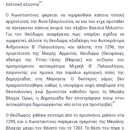
26
λατινική εξουσία
.
Ο Κωνσταντίνος φέρεται να νυμφεύθηκε κάποια τοπική
αρχόντισσα, την Άννα Εβαγιόνισσα, αν και του είχε προταθεί
να παντρευτεί κάποια ανιψιά του σέρβου Βασιλιά Μιλούτιν.
Για τον Θεόδωρο αναφέρεται πως υπήρξαν σχέδια να
νυμφευτεί, άλλοτε τη Θεοδώρα, εξαδέλφη του Αυτοκράτορα
Ανδρονίκου Β’ Παλαιολόγου, και άλλοτε, στα 1296, την
πριγκίπισσα της Μικρής Αρμενίας Θεοδώρα (Θεοφανώ),
αδελφή της Ρίτας–Ξένης (Μαρίας) και συζύγου του
προηγούμενου αυτοκράτορα Μιχαήλ Θ’ Παλαιολόγου,
παίρνοντας για προίκα την παράλια εμπορική πόλη της
Δημητριάδας στη Μαγνησία. Ο δεύτερος γάμος δεν
πραγματοποιήθηκε, καθώς η υποψήφια νύφη απεβίωσε στη
Θεσσαλονίκη, ενώ βρισκόταν καθοδόν προς τη Μεγάλη
Βλαχία. Όμως, η Δημητριάδα δεν επιστράφηκε πίσω στον
27
αυτοκράτορα δημιουργώντας νέα αιτία για προστριβές
.
Ο Θεόδωρος χάθηκε σύντομα από το προσκήνιο, μάλλον στα
1299, και ο Κωνσταντίνος παρέμεινε ηγεμόνας της Μεγάλης
Βλαχίας μέχρι τον θάνατό του το 1303. Τη θέση του πήρε ο