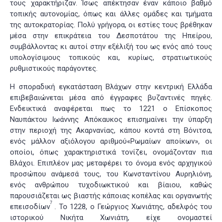
τους χαρακτήριζαν. Ίσως απέκτησαν έναν κάποιο βαθμό
τοπικής αυτονομίας, όπως και άλλες ομάδες και τμήματα
της αυτοκρατορίας. Πολύ γρήγορα, οι εστίες τους βρέθηκαν
μέσα στην επικράτεια του Δεσποτάτου της Ηπείρου,
συμβάλλοντας κι αυτοί στην εξέλιξή του ως ενός από τους
υπολογίσιμους τοπικούς και, κυρίως, στρατιωτικούς
ρυθμιστικούς παράγοντες.
Η σποραδική εγκατάσταση Βλάχων στην κεντρική Ελλάδα
επιβεβαιώνεται μέσα από έγγραφες βυζαντινές πηγές.
Ενδεικτικά αναφέρεται πως το 1221 ο Επίσκοπος
Ναυπάκτου Ιωάννης Απόκαυκος επισημαίνει την ύπαρξη
στην περιοχή της Ακαρνανίας, κάπου κοντά στη Βόνιτσα,
ενός μάλλον αξιόλογου αριθμού«Ρωμαίων αποίκων», οι
οποίοι, όπως χαρακτηριστικά τονίζει, ονομάζονταν πια
Βλάχοι. Επιπλέον μας μεταφέρει το όνομα ενός αρχηγικού
προσώπου ανάμεσά τους, του Κωνσταντίνου Αυρηλιόνη,
ενός ανθρώπου τυχοδιωκτικού και βίαιου, καθώς
παρουσιάζεται ως βιαστής κάποιας κοπέλας και οργανωτής
7
επεισοδίων
. Το 1228, ο Γεώργιος Χωνιάτης, αδελφός του
ιστορικού Νικήτα Χωνιάτη, είχε ονομαστεί