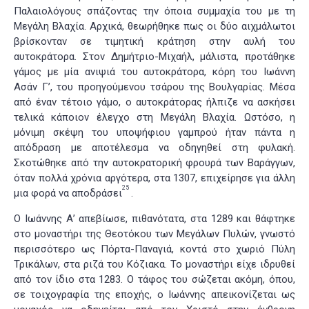
Παλαιολόγους σπάζοντας την όποια συμμαχία του με τη
Μεγάλη Βλαχία. Αρχικά, θεωρήθηκε πως οι δύο αιχμάλωτοι
βρίσκονταν σε τιμητική κράτηση στην αυλή του
αυτοκράτορα. Στον Δημήτριο-Μιχαήλ, μάλιστα, προτάθηκε
γάμος με μία ανιψιά του αυτοκράτορα, κόρη του Ιωάννη
Ασάν Γ’, του προηγούμενου τσάρου της Βουλγαρίας. Μέσα
από έναν τέτοιο γάμο, ο αυτοκράτορας ήλπιζε να ασκήσει
τελικά κάποιον έλεγχο στη Μεγάλη Βλαχία. Ωστόσο, η
μόνιμη σκέψη του υποψήφιου γαμπρού ήταν πάντα η
απόδραση με αποτέλεσμα να οδηγηθεί στη φυλακή.
Σκοτώθηκε από την αυτοκρατορική φρουρά των Βαράγγων,
όταν πολλά χρόνια αργότερα, στα 1307, επιχείρησε για άλλη
25
μια φορά να αποδράσει
.
Ο Ιωάννης Α’ απεβίωσε, πιθανότατα, στα 1289 και θάφτηκε
στο μοναστήρι της Θεοτόκου των Μεγάλων Πυλών, γνωστό
περισσότερο ως Πόρτα-Παναγιά, κοντά στο χωριό Πύλη
Τρικάλων, στα ριζά του Κόζιακα. Το μοναστήρι είχε ιδρυθεί
από τον ίδιο στα 1283. Ο τάφος του σώζεται ακόμη, όπου,
σε τοιχογραφία της εποχής, ο Ιωάννης απεικονίζεται ως