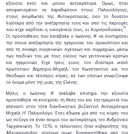
εξουσία ενός και μόνου αυτοκράτορα. Όμως, ήταν
αποφασισμένοι να παραδώσουν στους Παλαιολόγους,
στους ανορθωτές της Αυτοκρατορίας, όσο το δυνατόν
λιγότερα από την ανεξαρτησία τους και από τις περιοχές
18
που είχε κερδίσει η οικογένειά τους, οι Κομνηνοδούκες
.
Οι προσπάθειες που κατέβαλε ο Ιωάννης Α’ να συντηρήσει
την όποια ανεξαρτησία της ηγεμονίας του προκύπτουν και
από τη σύναψη συγγενικών σχέσεων και συμμαχιών, μέσω
των παιδιών του, με τους οίκους των γειτονικών κρατών
και ηγεμονιών. Είχε τρεις γιους: τον ιδιαίτερα ικανό
πρωτότοκο Δημήτριο-Μιχαήλ, τον Κωνσταντίνο και τον
Θεόδωρο και τέσσερις κόρες, εκ των οποίων γνωρίζουμε
το όνομα μόνο της μιας, της Ελένης.
Μόλις ο Ιωάννης Α’ ανέλαβε επίσημα την εξουσία
προσπάθησε να ενισχύσει τη θέση του και την ηγεμονία του
απέναντι στον τότε διεκδικητικό βυζαντινό Αυτοκράτορα
Μιχαήλ Η’ Παλαιολόγο. Έτσι, έδωσε μία από τις κόρες του
ως σύζυγο σε έναν ανιψιό του αυτοκράτορα, τον Ανδρόνικο
Ταρχανειώτη. Το 1270, ο τελευταίος ήταν κυβερνήτης της
Αδριανούπολης, σύντομα όμως δυσαρεστήθηκε από τον