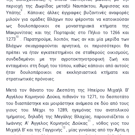
περιοχή της Δωρίδας μεταξύ Ναυπάκτου, Άμφισσας και
9
Υπάτης
. Κάποιες άλλες έγγραφες βυζαντινές αναφορές
μιλούν για ομάδες Βλάχων που φέρονται να κατοικούσαν
ως δουλοπάροικοι σε μοναστηριακά κτήματα της
Μακρυνίτσας και της Πορταριάς στο Πήλιο το 1266 και
10
1273
. Παρατηρούμε, λοιπόν, πως αν και μία μερίδα των
Βλάχων σκιαγραφούνται αρνητικά, οι περισσότεροι θα
πρέπει να ήταν εγκατεστημένοι σε σταθερούς οικισμούς,
συνδεδεμένοι με την αγροτοκτηνοτροφική ζωή και
ενταγμένοι στη δομή του τόπου, καθώς κάποιοι από αυτούς
ήταν δουλοπάροικοι σε εκκλησιαστικά κτήματα και
στρατιωτικές πρόνοιες.
Μετά τον θάνατο του Δεσπότη της Ηπείρου Μιχαήλ Β’
Αγγέλου Κομνηνού Δούκα, πιθανόν το 1271, το δεσποτάτο
του διασπάστηκε και μοιράστηκε ανάμεσα σε δύο από τους
γιους του. Μέχρι το 1289, ηγεμόνας του ανατολικού
τμήματος, δηλαδή της Μεγάλης Βλαχίας, παρουσιάζεται ο
11
Ιωάννης Α’ Άγγελος Κομνηνός Δούκας
, νόθος γιος του
12
Μιχαήλ Β’ και της Γαγγρινής
, μίας γυναίκας από την Άρτα, η