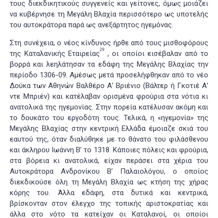
τους διεκδικητικούς συγγενείς και γείτονες, όμως μοιάζει
να κυβέρνησε τη Μεγάλη Βλαχία περισσότερο ως υποτελής
του αυτοκράτορα παρά ως ανεξάρτητος ηγεμόνας.
Στη συνέχεια, ο νέος κίνδυνος ήρθε από τους μισθοφόρους
29
της Καταλανικής Εταιρείας
, οι οποίοι εισέβαλαν από το
βορρά και λεηλάτησαν τα εδάφη της Μεγάλης Βλαχίας την
περίοδο 1306-09. Αμέσως μετά προσελήφθηκαν από το νέο
Δούκα των Αθηνών Βαλθέρο Α’ Βριένιο (Βάλτερ ή Γκοτιέ Α’
ντε Μπριέν) και κατέλαβαν ορισμένα φρούρια στα νότια κι
ανατολικά της ηγεμονίας. Στην πορεία κατέλυσαν ακόμη και
το δουκάτο του εργοδότη τους. Τελικά, η «ηγεμονία» της
Μεγάλης Βλαχίας στην κεντρική Ελλάδα έμοιαζε σκιά του
εαυτού της, όταν διαλύθηκε με το θάνατο του φιλάσθενου
και άκληρου Ιωάννη Β’ το 1318. Κάποιες πόλεις και φρούρια,
στα βόρεια κι ανατολικά, είχαν περάσει στα χέρια του
Αυτοκράτορα Ανδρονίκου Β’ Παλαιολόγου, ο οποίος
διεκδικούσε όλη τη Μεγάλη Βλαχία ως κτήση της χήρας
κόρης του. Άλλα εδάφη, στα δυτικά και κεντρικά,
βρίσκονταν στον έλεγχο της τοπικής αριστοκρατίας και
άλλα στο νότο τα κατείχαν οι Καταλανοί, οι οποίοι