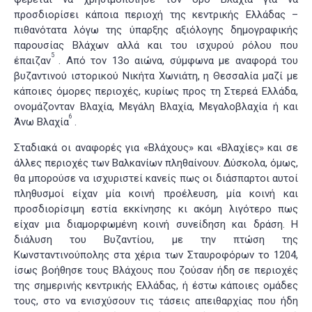
προσδιορίσει κάποια περιοχή της κεντρικής Ελλάδας –
πιθανότατα λόγω της ύπαρξης αξιόλογης δημογραφικής
παρουσίας Βλάχων αλλά και του ισχυρού ρόλου που
5
έπαιζαν
. Από τον 13ο αιώνα, σύμφωνα με αναφορά του
βυζαντινού ιστορικού Νικήτα Χωνιάτη, η Θεσσαλία μαζί με
κάποιες όμορες περιοχές, κυρίως προς τη Στερεά Ελλάδα,
ονομάζονταν Βλαχία, Μεγάλη Βλαχία, Μεγαλοβλαχία ή και
6
Άνω Βλαχία
.
Σταδιακά οι αναφορές για «Βλάχους» και «Βλαχίες» και σε
άλλες περιοχές των Βαλκανίων πληθαίνουν. Δύσκολα, όμως,
θα μπορούσε να ισχυριστεί κανείς πως οι διάσπαρτοι αυτοί
πληθυσμοί είχαν μία κοινή προέλευση, μία κοινή και
προσδιορίσιμη εστία εκκίνησης κι ακόμη λιγότερο πως
είχαν μια διαμορφωμένη κοινή συνείδηση και δράση. Η
διάλυση του Βυζαντίου, με την πτώση της
Κωνσταντινούπολης στα χέρια των Σταυροφόρων το 1204,
ίσως βοήθησε τους Βλάχους που ζούσαν ήδη σε περιοχές
της σημερινής κεντρικής Ελλάδας, ή έστω κάποιες ομάδες
τους, στο να ενισχύσουν τις τάσεις απειθαρχίας που ήδη