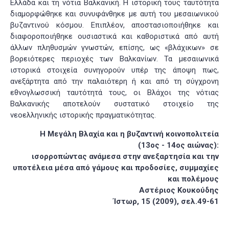
Ελλάδα και τη νότια Βαλκανική. Η ιστορική τους ταυτότητα
διαμορφώθηκε και συνυφάνθηκε με αυτή του μεσαιωνικού
βυζαντινού κόσμου. Επιπλέον, αποστασιοποιήθηκε και
διαφοροποιήθηκε ουσιαστικά και καθοριστικά από αυτή
άλλων πληθυσμών γνωστών, επίσης, ως «βλάχικων» σε
βορειότερες περιοχές των Βαλκανίων. Τα μεσαιωνικά
ιστορικά στοιχεία συνηγορούν υπέρ της άποψη πως,
ανεξάρτητα από την παλαιότερη ή και από τη σύγχρονη
εθνογλωσσική ταυτότητά τους, οι Βλάχοι της νότιας
Βαλκανικής αποτελούν συστατικό στοιχείο της
νεοελληνικής ιστορικής πραγματικότητας.
Η Μεγάλη Βλαχία και η βυζαντινή κοινοπολιτεία
(13ος - 14ος αιώνας):
ισορροπώντας ανάμεσα στην ανεξαρτησία και την
υποτέλεια μέσα από γάμους και προδοσίες, συμμαχίες
και πολέμους
Αστέριος Κουκούδης
Ίστωρ, 15 (2009), σελ.49-61