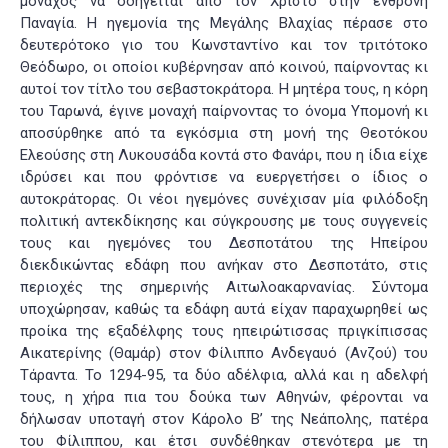
μοναχός να οδηγείται από τον Χριστό στην ένθρονη
Παναγία. Η ηγεμονία της Μεγάλης Βλαχίας πέρασε στο
δευτερότοκο γιο του Κωνσταντίνο και τον τριτότοκο
Θεόδωρο, οι οποίοι κυβέρνησαν από κοινού, παίρνοντας κι
αυτοί τον τίτλο του σεβαστοκράτορα. Η μητέρα τους, η κόρη
του Ταρωνά, έγινε μοναχή παίρνοντας το όνομα Υπομονή κι
αποσύρθηκε από τα εγκόσμια στη μονή της Θεοτόκου
Ελεούσης στη Λυκουσάδα κοντά στο Φανάρι, που η ίδια είχε
ιδρύσει και που φρόντισε να ευεργετήσει ο ίδιος ο
αυτοκράτορας. Οι νέοι ηγεμόνες συνέχισαν μία φιλόδοξη
πολιτική αντεκδίκησης και σύγκρουσης με τους συγγενείς
τους και ηγεμόνες του Δεσποτάτου της Ηπείρου
διεκδικώντας εδάφη που ανήκαν στο Δεσποτάτο, στις
περιοχές της σημερινής Αιτωλοακαρνανίας. Σύντομα
υποχώρησαν, καθώς τα εδάφη αυτά είχαν παραχωρηθεί ως
προίκα της εξαδέλφης τους ηπειρώτισσας πριγκίπισσας
Αικατερίνης (Θαμάρ) στον Φίλιππο Ανδεγαυό (Ανζού) του
Τάραντα. Το 1294-95, τα δύο αδέλφια, αλλά και η αδελφή
τους, η χήρα πια του δούκα των Αθηνών, φέρονται να
δήλωσαν υποταγή στον Κάρολο Β’ της Νεάπολης, πατέρα
του Φίλιππου, και έτσι συνδέθηκαν στενότερα με τη