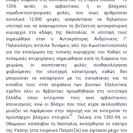
1334, αυτές οι αρβανίτικες ή οι βλάχικες
νομαδοκτηνοτροφικές φυλές, που ίσως αριθμούσαν
συνολικά 12.000 ψυχές, αναγκάστηκαν να δηλώσουν
υποταγή και να αναγνωρίσουν τη βυζαντινή αυτοκρατορική
κυριαρχία στα εδάφη της Θεσσαλίας. Η υποταγή τους
σημειώθηκε όταν ο Αυτοκράτορας Ανδρόνικος Γ’
Παλαιολόγος έστειλε δυνάμεις από την Κωνσταντινούπολη
για την επικύρωση της τοπικής κυριαρχίας του. Καθώς οι
πολεμικές επιχειρήσεις σημειώθηκαν κατά τη διάρκεια του
χειμώνα, οι ανυπότακτες φυλές συνθηκολόγησαν
φοβούμενες την ολοσχερή καταστροφή, καθώς δεν
μπορούσαν να καταφύγουν με τις οικογένειες και τα
κοπάδια τους στην ασφάλεια των βουνών. Εξελικτικά,
σχεδόν όλοι οι Αρβανίτες προωθήθηκαν στη νοτιότερη
Ελλάδα, όπου ενίσχυσαν τους εκεί αρβανίτικους
εποικισμούς, ενώ οι Βλάχοι που τους είχαν ακολουθήσει
μοιάζει να παρέμειναν στην περιοχή και να ενίσχυσαν το
32
προϋπάρχον βλάχικο στοιχείο
. Τελικά, στα 1392-94, οι
Οθωμανοί κατέλαβαν τη Θεσσαλία, εκπόρθησαν το κάστρο
της Υπάτης (στα τουρκικά Πατρατζίκ) και έφτασαν μέχρι τον