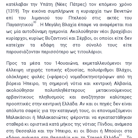
κατέλαβαν την Υπάτη (Νέες Πάτρες) τον επόμενο χρόνο
(1319). Την εικόνα συμπλήρωνε η κυριαρχία των Βενετών
επί του λιμανιού του Πτελεού στις ακτές του
30
Παγασητικού
. Η Μεγάλη Βλαχία έπαψε να αναφέρεται πια
ως μία αυτοδύναμη ηγεμονία. Ακολούθησαν νέοι βραχύβιοι
κυρίαρχοι, κυρίως Βυζαντινοί και Σέρβοι, οι οποίοι είτε δεν
κατείχαν τα εδάφη της στο σύνολό τους είτε
παρουσιάζονταν περισσότερο ως τιτουλάριοι.
Προς τα μέσα του 14ουαιώνα, εκμεταλλευόμενοι την
έλλειψη ισχυρής τοπικής εξουσίας, πολυάριθμοι Βλάχοι,
ολόκληρες φυλές («φάρες») νομαδοκτηνοτρόφων από τη
βόρεια Ήπειρο, τη σημερινή νότια και κεντρική Αλβανία,
ακολούθησαν πολυπληθέστερους μετακινούμενους
αρβανίτικους πληθυσμούς και αναζήτησαν καλύτερες
προοπτικές στην κεντρική Ελλάδα. Αν και οι πηγές δεν είναι
απόλυτα σαφείς για την καταγωγή τους, οι επονομαζόμενοι
Μαλακάσιοι ή Μαλακασιώτες φέρονται να εγκαταστάθηκαν
σταθερά κι οριστικά κατά μήκος της νότιας Πίνδου, ανάμεσα
στη Θεσσαλία και την Ήπειρο, κι οι Βόιοι ή Μπούιοι στα
31
εδάφη ανάμεσα στη Θεσσαλία και τη Στερεά Ελλάδα
. Το