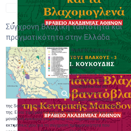
Σύγχρονη Βλάχικη ταυτότητα και
πραγματικότητα στην Ελλάδα
Αγαπητές κυρίες και
κύριοι,
Θα ήθελα να σας
ευχαριστήσω για την
πρόσκλησή σας να
παραβρεθώ και να
συμμετέχω στις
εορταστικές εκδηλώσεις
της Society Farcarotul για τα εκατό χρόνια από την ίδρυσή
της. Είναι τιμή μου να έρχομαι από τόσο μακριά και μία
μοναδική ευκαιρία για μένα να σας παρουσιάσω τις
εκτιμήσεις μου για τη σύγχρονη πραγματικότητα που