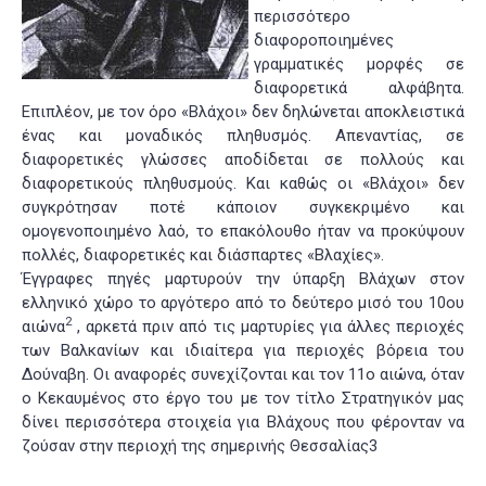
περισσότερο
διαφοροποιημένες
γραμματικές μορφές σε
διαφορετικά αλφάβητα.
Επιπλέον, με τον όρο «Βλάχοι» δεν δηλώνεται αποκλειστικά
ένας και μοναδικός πληθυσμός. Απεναντίας, σε
διαφορετικές γλώσσες αποδίδεται σε πολλούς και
διαφορετικούς πληθυσμούς. Και καθώς οι «Βλάχοι» δεν
συγκρότησαν ποτέ κάποιον συγκεκριμένο και
ομογενοποιημένο λαό, το επακόλουθο ήταν να προκύψουν
πολλές, διαφορετικές και διάσπαρτες «Βλαχίες».
Έγγραφες πηγές μαρτυρούν την ύπαρξη Βλάχων στον
ελληνικό χώρο το αργότερο από το δεύτερο μισό του 10ου
2
αιώνα
, αρκετά πριν από τις μαρτυρίες για άλλες περιοχές
των Βαλκανίων και ιδιαίτερα για περιοχές βόρεια του
Δούναβη. Οι αναφορές συνεχίζονται και τον 11ο αιώνα, όταν
ο Κεκαυμένος στο έργο του με τον τίτλο Στρατηγικόν μας
δίνει περισσότερα στοιχεία για Βλάχους που φέρονταν να
ζούσαν στην περιοχή της σημερινής Θεσσαλίας
3