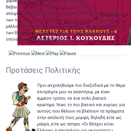
χαρακτηρίζει τους Βλάχους της Ελλάδας.
Βέβαια, θα πρέπει να διευκρινίσω πως, εδώ
απόψε, εκπροσωπώ μόνο τον εαυτό μου και τα αποτέλεσμα
των πολύχρονων ερευνών μου. Σίγουρα δεν εκπροσωπώ ή
μάλλον δε διανοούμαι να παρουσιαστώ σαν εκπρόσωπος
των Βλάχων της Ελλάδας και αυτό από σεβασμό στην
οποιαδήποτε συλλογικότητά τους.
Προτάσεις Πολιτικής
Πριν ασχοληθούμε πιο διεξοδικά με το θέμα
επιτρέψτε μου να απαντήσω, με έναν
έμμεσο τρόπο, σε ένα πολύ βασικό
ερώτημα. Ίσως το πιο βασικό και κυρίως για
αυτούς που θέλουν να βλέπουν τα πράγματα
στην απόλυτή τους μορφή, δηλαδή είτε ως
μαύρα, είτε ως άσπρα. «Οι Βλάχοι είναι
Έλληνες ή αποτελούν μία μειονότητα;»