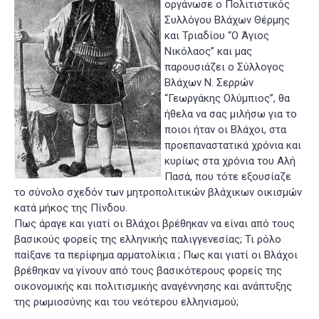
οργάνωσε ο Πολιτιστικός
Συλλόγου Βλάχων Θέρμης
και Τριαδίου “Ο Άγιος
Νικόλαος” και μας
παρουσιάζει ο Σύλλογος
Βλάχων Ν. Σερρών
“Γεωργάκης Ολύμπιος”, θα
ήθελα να σας μιλήσω για το
ποιοι ήταν οι Βλάχοι, στα
προεπαναστατικά χρόνια και
κυρίως στα χρόνια του Αλή
Πασά, που τότε εξουσίαζε
το σύνολο σχεδόν των μητροπολιτικών βλάχικων οικισμών
κατά μήκος της Πίνδου.
Πως άραγε και γιατί οι Βλάχοι βρέθηκαν να είναι από τους
βασικούς φορείς της ελληνικής παλιγγενεσίας; Τι ρόλο
παίξανε τα περίφημα αρματολίκια ; Πως και γιατί οι Βλάχοι
βρέθηκαν να γίνουν από τους βασικότερους φορείς της
οικονομικής και πολιτισμικής αναγέννησης και ανάπτυξης
της ρωμιοσύνης και του νεότερου ελληνισμού;